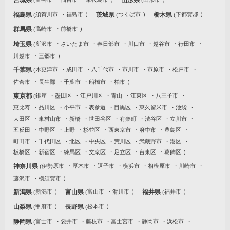
福島県
須賀川市
福島市
茨城県
つくば市
栃木県
下都賀郡
群馬県
高崎市
前橋市
埼玉県
所沢市
さいたま市
春日部市
川口市
越谷市
行田市
川越市
三郷市
千葉県
木更津市
成田市
八千代市
市川市
市原市
松戸市
佐倉市
長生郡
千葉市
船橋市
柏市
東京都
銀座
墨田区
江戸川区
青山
江東区
八王子市
恵比寿
品川区
小平市
表参道
目黒区
東久留米市
池袋
大田区
東村山市
新橋
世田谷区
有楽町
渋谷区
立川市
五反田
中野区
上野
杉並区
西東京市
府中市
豊島区
町田市
千代田区
北区
中央区
荒川区
武蔵野市
港区
板橋区
新宿区
練馬区
文京区
足立区
台東区
葛飾区
神奈川県
伊勢原市
厚木市
逗子市
横浜市
相模原市
川崎市
藤沢市
横須賀市
新潟県
新潟市
富山県
富山市
滑川市
福井県
福井市
山梨県
甲府市
長野県
松本市
静岡県
富士市
袋井市
藤枝市
富士宮市
静岡市
浜松市