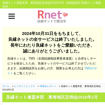
良縁ネット連盟本部 東海地区定例会2016年2月 - 結婚相談所 良縁ネット連盟
本部
ホーム
2024年10月31日をもちまして、
良縁ネットとは
良縁ネットの全サービスは終了いたしました。
長年にわたり良縁ネットをご愛顧いただき、
他社との違い
お金のこと
誠にありがとうございました。
会社概要
良縁ネットは、TMS（全国結婚相談事業者連盟）と合併をしサー
ビスを統合したため、良縁ネットのサービスは終了させていただ
よくある質問
きます。結婚相談所をお探しの方、開業をお考えの方は
TMSのサ
イト
をご覧ください。
一般のよくある質問
相談室からのよくあ
る質問
ホーム
»
ビジネストピックス
»
研修会レポート
»
良縁ネット連盟本部 東海地区定例会
2016年2月
開業支援
良縁ネット連盟本部 東海地区定例会2016年2月