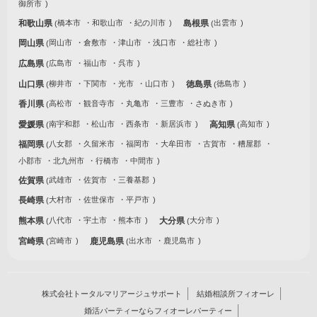
御所市
和歌山県
橋本市
和歌山市
紀の川市
島根県
出雲市
岡山県
岡山市
倉敷市
津山市
浅口市
総社市
広島県
広島市
福山市
呉市
山口県
柳井市
下関市
光市
山口市
徳島県
徳島市
香川県
高松市
観音寺市
丸亀市
三豊市
さぬき市
愛媛県
南宇和郡
松山市
西条市
新居浜市
高知県
高知市
福岡県
八女郡
久留米市
福岡市
大牟田市
古賀市
糟屋郡
小郡市
北九州市
行橋市
中間市
佐賀県
武雄市
佐賀市
三養基郡
長崎県
大村市
佐世保市
平戸市
熊本県
八代市
宇土市
熊本市
大分県
大分市
宮崎県
宮崎市
鹿児島県
出水市
鹿児島市
株式会社トータルマリアージュサポート
結婚相談所フィオーレ
婚活パーティーならフィオーレパーティー