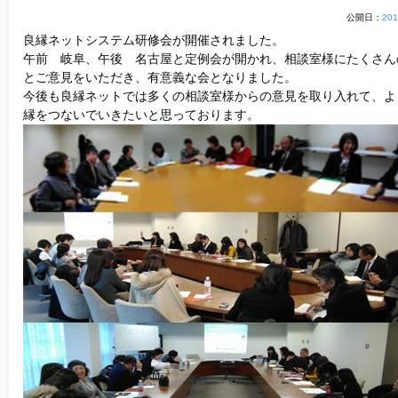
他社との違い
公開日：
20
良縁ネットシステム研修会が開催されました。
午前 岐阜、午後 名古屋と定例会が開かれ、相談室様にたくさん
お金のこと
とご意見をいただき、有意義な会となりました。
今後も良縁ネットでは多くの相談室様からの意見を取り入れて、よ
会社概要
縁をつないでいきたいと思っております。
一般のよくある質問
相談室からのよくある質問