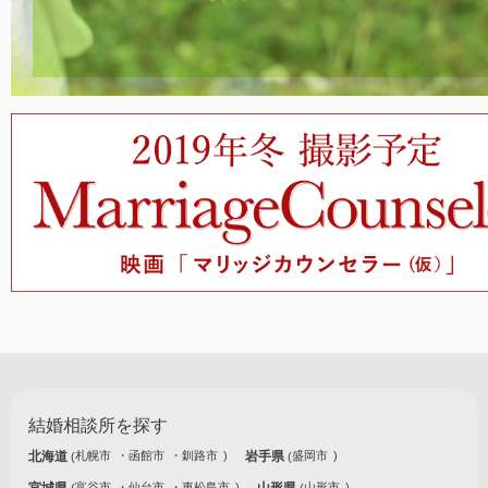
結婚相談所を探す
北海道
札幌市
函館市
釧路市
岩手県
盛岡市
宮城県
富谷市
仙台市
東松島市
山形県
山形市