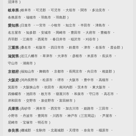
沼津市
岐阜県
岐阜市
可児郡
可児市
大垣市
関市
多治見市
各務原市
瑞穂市
羽島市
羽島郡
愛知県
日進市
一宮市
小牧市
知立市
半田市
津島市
名古屋市
知多郡
安城市
岡崎市
豊田市
大府市
豊橋市
丹羽郡
江南市
西尾市
春日井市
稲沢市
刈谷市
三重県
桑名市
松阪市
四日市市
鈴鹿市
津市
名張市
度会郡
滋賀県
近江八幡市
草津市
大津市
彦根市
米原市
長浜市
守山市
湖南市
京都府
福知山市
舞鶴市
京都市
長岡京市
向日市
相楽郡
大阪府
河内長野市
松原市
堺市
大阪市
豊中市
高槻市
箕面市
大阪狭山市
吹田市
南河内郡
茨木市
東大阪市
四條畷市
池田市
枚方市
寝屋川市
和泉市
守口市
高石市
岸和田市
交野市
泉佐野市
富田林市
兵庫県
高砂市
洲本市
西宮市
加古川市
姫路市
三田市
小野市
丹波市
豊岡市
川西市
神戸市（三宮周辺）
芦屋市
尼崎市
宝塚市
明石市
奈良県
磯城郡
生駒市
北葛城郡
天理市
奈良市
橿原市