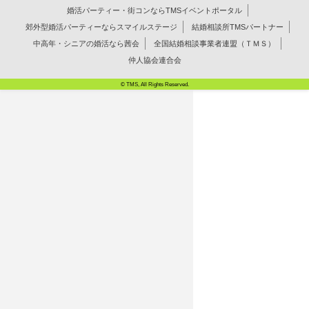
婚活パーティー・街コンならTMSイベントポータル
郊外型婚活パーティーならスマイルステージ
結婚相談所TMSパートナー
中高年・シニアの婚活なら茜会
全国結婚相談事業者連盟（ＴＭＳ）
仲人協会連合会
© TMS, All Rights Reserved.