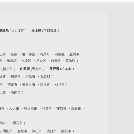
茨城県
つくば市
栃木県
下都賀郡
山市
新橋
世田谷区
有楽町
渋谷区
立川市
区
練馬区
文京区
足立区
台東区
葛飾区
県
福井市
山梨県
甲府市
長野県
松本市
原市
瑞穂市
羽島市
羽島郡
市
西尾市
春日井市
稲沢市
刈谷市
山市
湖南市
田市
枚方市
寝屋川市
和泉市
守口市
高石市
宝塚市
明石市
県
岡山市
倉敷市
津山市
浅口市
総社市