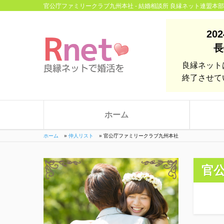
官公庁ファミリークラブ九州本社 - 結婚相談所 良縁ネット連盟本部
20
長
良縁ネット
終了させて
ホーム
ホーム
»
仲人リスト
»
官公庁ファミリークラブ九州本社
官