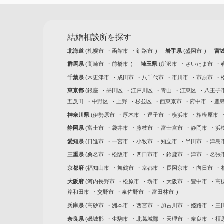
結婚相談所を探す
北海道
札幌市
函館市
釧路市
岩手県
盛岡市
宮
群馬県
高崎市
前橋市
埼玉県
所沢市
さいたま市
千葉県
木更津市
成田市
八千代市
市川市
市原市
東京都
銀座
墨田区
江戸川区
青山
江東区
八王子
五反田
中野区
上野
杉並区
西東京市
府中市
豊
神奈川県
伊勢原市
厚木市
逗子市
横浜市
相模原市
静岡県
富士市
袋井市
藤枝市
富士宮市
静岡市
浜
愛知県
日進市
一宮市
小牧市
知立市
半田市
津島
三重県
桑名市
松阪市
四日市市
鈴鹿市
津市
名張
京都府
福知山市
舞鶴市
京都市
長岡京市
向日市
大阪府
河内長野市
松原市
堺市
大阪市
豊中市
高
岸和田市
交野市
泉佐野市
富田林市
兵庫県
高砂市
洲本市
西宮市
加古川市
姫路市
三
奈良県
磯城郡
生駒市
北葛城郡
天理市
奈良市
橿