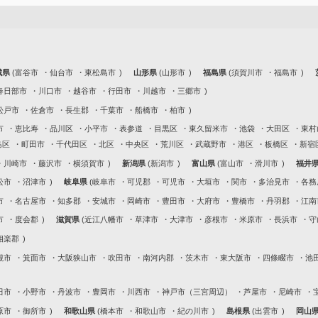
城県
富谷市
仙台市
東松島市
山形県
山形市
福島県
須賀川市
福島市
春日部市
川口市
越谷市
行田市
川越市
三郷市
松戸市
佐倉市
長生郡
千葉市
船橋市
柏市
市
恵比寿
品川区
小平市
表参道
目黒区
東久留米市
池袋
大田区
東村
島区
町田市
千代田区
北区
中央区
荒川区
武蔵野市
港区
板橋区
新宿
川崎市
藤沢市
横須賀市
新潟県
新潟市
富山県
富山市
滑川市
福井
松市
沼津市
岐阜県
岐阜市
可児郡
可児市
大垣市
関市
多治見市
各務
市
名古屋市
知多郡
安城市
岡崎市
豊田市
大府市
豊橋市
丹羽郡
江南
市
度会郡
滋賀県
近江八幡市
草津市
大津市
彦根市
米原市
長浜市
守
相楽郡
槻市
箕面市
大阪狭山市
吹田市
南河内郡
茨木市
東大阪市
四條畷市
池
田市
小野市
丹波市
豊岡市
川西市
神戸市（三宮周辺）
芦屋市
尼崎市
原市
御所市
和歌山県
橋本市
和歌山市
紀の川市
島根県
出雲市
岡山