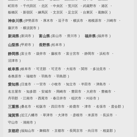
町田市
千代田区
北区
中央区
荒川区
武蔵野市
港区
板橋区
新宿区
練馬区
文京区
足立区
台東区
葛飾区
神奈川県
伊勢原市
厚木市
逗子市
横浜市
相模原市
川崎市
藤沢市
横須賀市
新潟県
新潟市
富山県
富山市
滑川市
福井県
福井市
山梨県
甲府市
長野県
松本市
静岡県
富士市
袋井市
藤枝市
富士宮市
静岡市
浜松市
沼津市
岐阜県
岐阜市
可児郡
可児市
大垣市
関市
多治見市
各務原市
瑞穂市
羽島市
羽島郡
愛知県
日進市
一宮市
小牧市
知立市
半田市
津島市
名古屋市
知多郡
安城市
岡崎市
豊田市
大府市
豊橋市
丹羽郡
江南市
西尾市
春日井市
稲沢市
刈谷市
三重県
桑名市
松阪市
四日市市
鈴鹿市
津市
名張市
度会郡
滋賀県
近江八幡市
草津市
大津市
彦根市
米原市
長浜市
守山市
湖南市
京都府
福知山市
舞鶴市
京都市
長岡京市
向日市
相楽郡