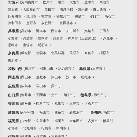
大阪府
河内長野市
松原市
堺市
大阪市
豊中市
高槻市
箕面市
大阪狭山市
吹田市
南河内郡
茨木市
東大阪市
四條畷市
池田市
枚方市
寝屋川市
和泉市
守口市
高石市
岸和田市
交野市
泉佐野市
富田林市
兵庫県
高砂市
洲本市
西宮市
加古川市
姫路市
三田市
小野市
丹波市
豊岡市
川西市
神戸市（三宮周辺）
芦屋市
尼崎市
宝塚市
明石市
奈良県
磯城郡
生駒市
北葛城郡
天理市
奈良市
橿原市
御所市
和歌山県
橋本市
和歌山市
紀の川市
島根県
出雲市
岡山県
岡山市
倉敷市
津山市
浅口市
総社市
広島県
広島市
福山市
呉市
山口県
柳井市
下関市
光市
山口市
徳島県
徳島市
香川県
高松市
観音寺市
丸亀市
三豊市
さぬき市
愛媛県
南宇和郡
松山市
西条市
新居浜市
高知県
高知市
福岡県
八女郡
久留米市
福岡市
大牟田市
古賀市
糟屋郡
小郡市
北九州市
行橋市
中間市
佐賀県
武雄市
佐賀市
三養基郡