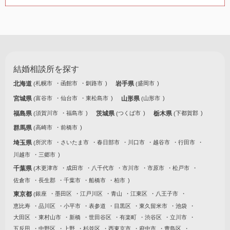
結婚相談所を探す
北海道
札幌市
函館市
釧路市
岩手県
盛岡市
宮城県
富谷市
仙台市
東松島市
山形県
山形市
福島県
須賀川市
福島市
茨城県
つくば市
栃木県
下都賀郡
群馬県
高崎市
前橋市
埼玉県
所沢市
さいたま市
春日部市
川口市
越谷市
行田市
川越市
三郷市
千葉県
木更津市
成田市
八千代市
市川市
市原市
松戸市
佐倉市
長生郡
千葉市
船橋市
柏市
東京都
銀座
墨田区
江戸川区
青山
江東区
八王子市
恵比寿
品川区
小平市
表参道
目黒区
東久留米市
池袋
大田区
東村山市
新橋
世田谷区
有楽町
渋谷区
立川市
五反田
中野区
上野
杉並区
西東京市
府中市
豊島区