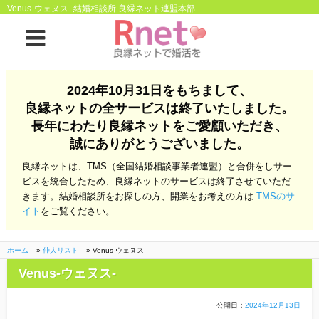
Venus-ウェヌス- 結婚相談所 良縁ネット連盟本部
ホーム
2024年10月31日をもちまして、
良縁ネットの全サービスは終了いたしました。
良縁ネットとは
長年にわたり良縁ネットをご愛顧いただき、
誠にありがとうございました。
他社との違い
お金のこと
良縁ネットは、TMS（全国結婚相談事業者連盟）と合併をしサー
会社概要
ビスを統合したため、良縁ネットのサービスは終了させていただ
きます。結婚相談所をお探しの方、開業をお考えの方は
TMSのサ
よくある質問
イト
をご覧ください。
一般のよくある質問
相談室からのよくあ
る質問
ホーム
»
仲人リスト
»
Venus-ウェヌス-
Venus-ウェヌス-
開業支援
公開日：
2024年12月13日
株式会