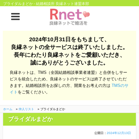
ブライダルまどか - 結婚相談所 良縁ネット連盟本部
ホーム
2024年10月31日をもちまして、
良縁ネットの全サービスは終了いたしました。
良縁ネットとは
長年にわたり良縁ネットをご愛顧いただき、
誠にありがとうございました。
他社との違い
お金のこと
良縁ネットは、TMS（全国結婚相談事業者連盟）と合併をしサー
会社概要
ビスを統合したため、良縁ネットのサービスは終了させていただ
きます。結婚相談所をお探しの方、開業をお考えの方は
TMSのサ
よくある質問
イト
をご覧ください。
一般のよくある質問
相談室からのよくあ
る質問
ホーム
»
仲人リスト
»
ブライダルまどか
ブライダルまどか
開業支援
公開日：
2024年12月13日
株式会