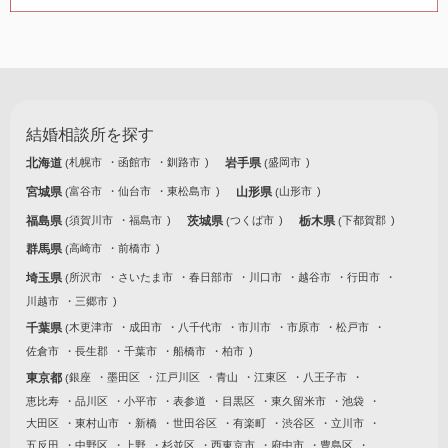
結婚相談所を探す
北海道
札幌市
函館市
釧路市
岩手県
盛岡市
宮城県
富谷市
仙台市
東松島市
山形県
山形市
福島県
須賀川市
福島市
茨城県
つくば市
栃木県
下都賀郡
群馬県
高崎市
前橋市
埼玉県
所沢市
さいたま市
春日部市
川口市
越谷市
行田市
川越市
三郷市
千葉県
木更津市
成田市
八千代市
市川市
市原市
松戸市
佐倉市
長生郡
千葉市
船橋市
柏市
東京都
銀座
墨田区
江戸川区
青山
江東区
八王子市
恵比寿
品川区
小平市
表参道
目黒区
東久留米市
池袋
大田区
東村山市
新橋
世田谷区
有楽町
渋谷区
立川市
五反田
中野区
上野
杉並区
西東京市
府中市
豊島区