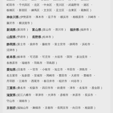
町田市
千代田区
北区
中央区
荒川区
武蔵野市
港区
板橋区
新宿区
練馬区
文京区
足立区
台東区
葛飾区
神奈川県
伊勢原市
厚木市
逗子市
横浜市
相模原市
川崎市
藤沢市
横須賀市
新潟県
新潟市
富山県
富山市
滑川市
福井県
福井市
山梨県
甲府市
長野県
松本市
静岡県
富士市
袋井市
藤枝市
富士宮市
静岡市
浜松市
沼津市
岐阜県
岐阜市
可児郡
可児市
大垣市
関市
多治見市
各務原市
瑞穂市
羽島市
羽島郡
愛知県
日進市
一宮市
小牧市
知立市
半田市
津島市
名古屋市
知多郡
安城市
岡崎市
豊田市
大府市
豊橋市
丹羽郡
江南市
西尾市
春日井市
稲沢市
刈谷市
三重県
桑名市
松阪市
四日市市
鈴鹿市
津市
名張市
度会郡
滋賀県
近江八幡市
草津市
大津市
彦根市
米原市
長浜市
守山市
湖南市
京都府
福知山市
舞鶴市
京都市
長岡京市
向日市
相楽郡