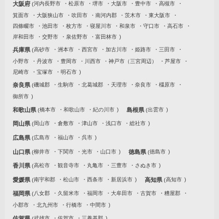
大阪府
河内長野市
松原市
堺市
大阪市
豊中市
高槻市
箕面市
大阪狭山市
吹田市
南河内郡
茨木市
東大阪市
四條畷市
池田市
枚方市
寝屋川市
和泉市
守口市
高石市
岸和田市
交野市
泉佐野市
富田林市
兵庫県
高砂市
洲本市
西宮市
加古川市
姫路市
三田市
小野市
丹波市
豊岡市
川西市
神戸市（三宮周辺）
芦屋市
尼崎市
宝塚市
明石市
奈良県
磯城郡
生駒市
北葛城郡
天理市
奈良市
橿原市
御所市
和歌山県
橋本市
和歌山市
紀の川市
島根県
出雲市
岡山県
岡山市
倉敷市
津山市
浅口市
総社市
広島県
広島市
福山市
呉市
山口県
柳井市
下関市
光市
山口市
徳島県
徳島市
香川県
高松市
観音寺市
丸亀市
三豊市
さぬき市
愛媛県
南宇和郡
松山市
西条市
新居浜市
高知県
高知市
福岡県
八女郡
久留米市
福岡市
大牟田市
古賀市
糟屋郡
小郡市
北九州市
行橋市
中間市
佐賀県
武雄市
佐賀市
三養基郡