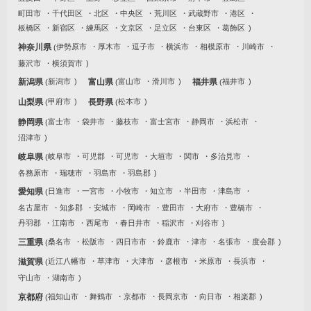
町田市
千代田区
北区
中央区
荒川区
武蔵野市
港区
板橋区
新宿区
練馬区
文京区
足立区
台東区
葛飾区
神奈川県
伊勢原市
厚木市
逗子市
横浜市
相模原市
川崎市
藤沢市
横須賀市
新潟県
新潟市
富山県
富山市
滑川市
福井県
福井市
山梨県
甲府市
長野県
松本市
静岡県
富士市
袋井市
藤枝市
富士宮市
静岡市
浜松市
沼津市
岐阜県
岐阜市
可児郡
可児市
大垣市
関市
多治見市
各務原市
瑞穂市
羽島市
羽島郡
愛知県
日進市
一宮市
小牧市
知立市
半田市
津島市
名古屋市
知多郡
安城市
岡崎市
豊田市
大府市
豊橋市
丹羽郡
江南市
西尾市
春日井市
稲沢市
刈谷市
三重県
桑名市
松阪市
四日市市
鈴鹿市
津市
名張市
度会郡
滋賀県
近江八幡市
草津市
大津市
彦根市
米原市
長浜市
守山市
湖南市
京都府
福知山市
舞鶴市
京都市
長岡京市
向日市
相楽郡