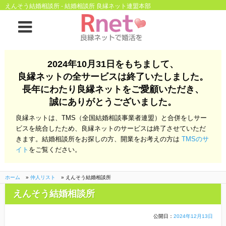
えんそう結婚相談所 - 結婚相談所 良縁ネット連盟本部
ホーム
2024年10月31日をもちまして、
良縁ネットの全サービスは終了いたしました。
良縁ネットとは
長年にわたり良縁ネットをご愛顧いただき、
誠にありがとうございました。
他社との違い
お金のこと
良縁ネットは、TMS（全国結婚相談事業者連盟）と合併をしサー
会社概要
ビスを統合したため、良縁ネットのサービスは終了させていただ
きます。結婚相談所をお探しの方、開業をお考えの方は
TMSのサ
よくある質問
イト
をご覧ください。
一般のよくある質問
相談室からのよくあ
る質問
ホーム
»
仲人リスト
»
えんそう結婚相談所
えんそう結婚相談所
開業支援
公開日：
2024年12月13日
株式会