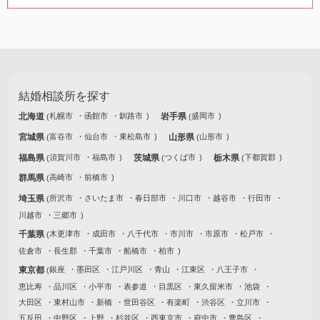
結婚相談所を探す
北海道
札幌市
函館市
釧路市
岩手県
盛岡市
宮城県
富谷市
仙台市
東松島市
山形県
山形市
福島県
須賀川市
福島市
茨城県
つくば市
栃木県
下都賀郡
群馬県
高崎市
前橋市
埼玉県
所沢市
さいたま市
春日部市
川口市
越谷市
行田市
川越市
三郷市
千葉県
木更津市
成田市
八千代市
市川市
市原市
松戸市
佐倉市
長生郡
千葉市
船橋市
柏市
東京都
銀座
墨田区
江戸川区
青山
江東区
八王子市
恵比寿
品川区
小平市
表参道
目黒区
東久留米市
池袋
大田区
東村山市
新橋
世田谷区
有楽町
渋谷区
立川市
五反田
中野区
上野
杉並区
西東京市
府中市
豊島区