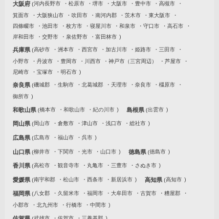
大阪府
河内長野市
松原市
堺市
大阪市
豊中市
高槻市
箕面市
大阪狭山市
吹田市
南河内郡
茨木市
東大阪市
四條畷市
池田市
枚方市
寝屋川市
和泉市
守口市
高石市
岸和田市
交野市
泉佐野市
富田林市
兵庫県
高砂市
洲本市
西宮市
加古川市
姫路市
三田市
小野市
丹波市
豊岡市
川西市
神戸市（三宮周辺）
芦屋市
尼崎市
宝塚市
明石市
奈良県
磯城郡
生駒市
北葛城郡
天理市
奈良市
橿原市
御所市
和歌山県
橋本市
和歌山市
紀の川市
島根県
出雲市
岡山県
岡山市
倉敷市
津山市
浅口市
総社市
広島県
広島市
福山市
呉市
山口県
柳井市
下関市
光市
山口市
徳島県
徳島市
香川県
高松市
観音寺市
丸亀市
三豊市
さぬき市
愛媛県
南宇和郡
松山市
西条市
新居浜市
高知県
高知市
福岡県
八女郡
久留米市
福岡市
大牟田市
古賀市
糟屋郡
小郡市
北九州市
行橋市
中間市
佐賀県
武雄市
佐賀市
三養基郡