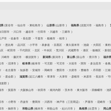
城県
富谷市
仙台市
東松島市
山形県
山形市
福島県
須賀川市
福島市
春日部市
川口市
越谷市
行田市
川越市
三郷市
松戸市
佐倉市
長生郡
千葉市
船橋市
柏市
市
恵比寿
品川区
小平市
表参道
目黒区
東久留米市
池袋
大田区
東村
島区
町田市
千代田区
北区
中央区
荒川区
武蔵野市
港区
板橋区
新宿
川崎市
藤沢市
横須賀市
新潟県
新潟市
富山県
富山市
滑川市
福井
松市
沼津市
岐阜県
岐阜市
可児郡
可児市
大垣市
関市
多治見市
各務
市
名古屋市
知多郡
安城市
岡崎市
豊田市
大府市
豊橋市
丹羽郡
江南
市
度会郡
滋賀県
近江八幡市
草津市
大津市
彦根市
米原市
長浜市
守
相楽郡
槻市
箕面市
大阪狭山市
吹田市
南河内郡
茨木市
東大阪市
四條畷市
池
田市
小野市
丹波市
豊岡市
川西市
神戸市（三宮周辺）
芦屋市
尼崎市
原市
御所市
和歌山県
橋本市
和歌山市
紀の川市
島根県
出雲市
岡山