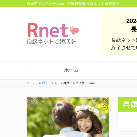
再婚アドバイザー.com - 結婚相談所 良縁ネット連盟本部
20
長
良縁ネット
終了させて
ホーム
ホーム
»
仲人リスト
»
再婚アドバイザー.com
再婚