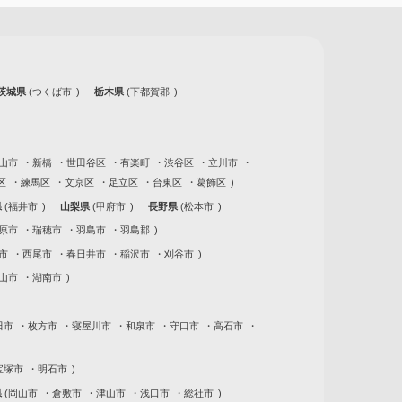
茨城県
つくば市
栃木県
下都賀郡
山市
新橋
世田谷区
有楽町
渋谷区
立川市
区
練馬区
文京区
足立区
台東区
葛飾区
県
福井市
山梨県
甲府市
長野県
松本市
原市
瑞穂市
羽島市
羽島郡
市
西尾市
春日井市
稲沢市
刈谷市
山市
湖南市
田市
枚方市
寝屋川市
和泉市
守口市
高石市
宝塚市
明石市
県
岡山市
倉敷市
津山市
浅口市
総社市