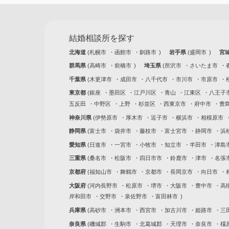
結婚相談所を探す
北海道
札幌市
函館市
釧路市
岩手県
盛岡市
宮
群馬県
高崎市
前橋市
埼玉県
所沢市
さいたま市
千葉県
木更津市
成田市
八千代市
市川市
市原市
東京都
銀座
墨田区
江戸川区
青山
江東区
八王子
五反田
中野区
上野
杉並区
西東京市
府中市
豊
神奈川県
伊勢原市
厚木市
逗子市
横浜市
相模原市
静岡県
富士市
袋井市
藤枝市
富士宮市
静岡市
浜
愛知県
日進市
一宮市
小牧市
知立市
半田市
津島
三重県
桑名市
松阪市
四日市市
鈴鹿市
津市
名張
京都府
福知山市
舞鶴市
京都市
長岡京市
向日市
大阪府
河内長野市
松原市
堺市
大阪市
豊中市
高
岸和田市
交野市
泉佐野市
富田林市
兵庫県
高砂市
洲本市
西宮市
加古川市
姫路市
三
奈良県
磯城郡
生駒市
北葛城郡
天理市
奈良市
橿