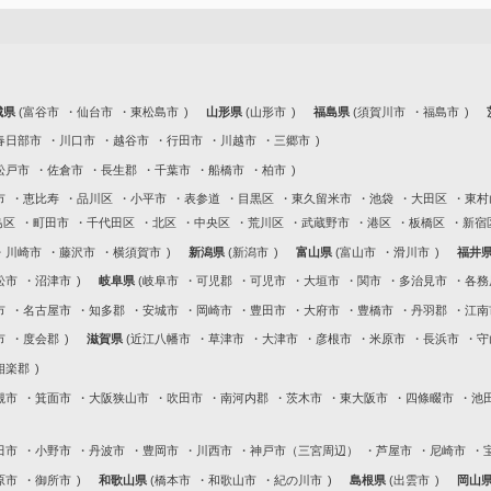
城県
富谷市
仙台市
東松島市
山形県
山形市
福島県
須賀川市
福島市
春日部市
川口市
越谷市
行田市
川越市
三郷市
松戸市
佐倉市
長生郡
千葉市
船橋市
柏市
市
恵比寿
品川区
小平市
表参道
目黒区
東久留米市
池袋
大田区
東村
島区
町田市
千代田区
北区
中央区
荒川区
武蔵野市
港区
板橋区
新宿
川崎市
藤沢市
横須賀市
新潟県
新潟市
富山県
富山市
滑川市
福井
松市
沼津市
岐阜県
岐阜市
可児郡
可児市
大垣市
関市
多治見市
各務
市
名古屋市
知多郡
安城市
岡崎市
豊田市
大府市
豊橋市
丹羽郡
江南
市
度会郡
滋賀県
近江八幡市
草津市
大津市
彦根市
米原市
長浜市
守
相楽郡
槻市
箕面市
大阪狭山市
吹田市
南河内郡
茨木市
東大阪市
四條畷市
池
田市
小野市
丹波市
豊岡市
川西市
神戸市（三宮周辺）
芦屋市
尼崎市
原市
御所市
和歌山県
橋本市
和歌山市
紀の川市
島根県
出雲市
岡山