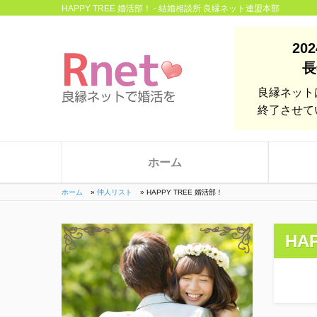
HAPPY TREE 婚活部！ - 結婚相談所 良縁ネット連盟本部
20
長
良縁ネット
終了させて
ホーム
ホーム
»
仲人リスト
»
HAPPY TREE 婚活部！
HA