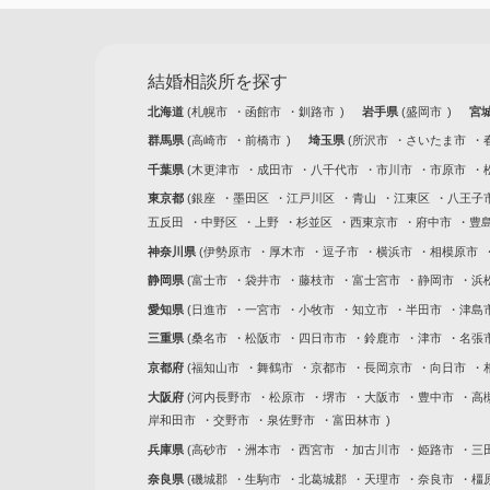
結婚相談所を探す
北海道
札幌市
函館市
釧路市
岩手県
盛岡市
宮
群馬県
高崎市
前橋市
埼玉県
所沢市
さいたま市
千葉県
木更津市
成田市
八千代市
市川市
市原市
東京都
銀座
墨田区
江戸川区
青山
江東区
八王子
五反田
中野区
上野
杉並区
西東京市
府中市
豊
神奈川県
伊勢原市
厚木市
逗子市
横浜市
相模原市
静岡県
富士市
袋井市
藤枝市
富士宮市
静岡市
浜
愛知県
日進市
一宮市
小牧市
知立市
半田市
津島
三重県
桑名市
松阪市
四日市市
鈴鹿市
津市
名張
京都府
福知山市
舞鶴市
京都市
長岡京市
向日市
大阪府
河内長野市
松原市
堺市
大阪市
豊中市
高
岸和田市
交野市
泉佐野市
富田林市
兵庫県
高砂市
洲本市
西宮市
加古川市
姫路市
三
奈良県
磯城郡
生駒市
北葛城郡
天理市
奈良市
橿