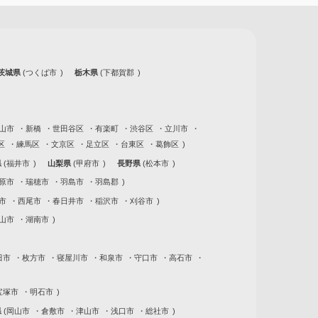
茨城県
つくば市
栃木県
下都賀郡
山市
新橋
世田谷区
有楽町
渋谷区
立川市
区
練馬区
文京区
足立区
台東区
葛飾区
県
福井市
山梨県
甲府市
長野県
松本市
原市
瑞穂市
羽島市
羽島郡
市
西尾市
春日井市
稲沢市
刈谷市
山市
湖南市
田市
枚方市
寝屋川市
和泉市
守口市
高石市
宝塚市
明石市
県
岡山市
倉敷市
津山市
浅口市
総社市