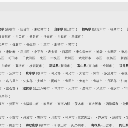
城県
富谷市
仙台市
東松島市
山形県
山形市
福島県
須賀川市
福島市
春日部市
川口市
越谷市
行田市
川越市
三郷市
松戸市
佐倉市
長生郡
千葉市
船橋市
柏市
市
恵比寿
品川区
小平市
表参道
目黒区
東久留米市
池袋
大田区
東村
島区
町田市
千代田区
北区
中央区
荒川区
武蔵野市
港区
板橋区
新宿
川崎市
藤沢市
横須賀市
新潟県
新潟市
富山県
富山市
滑川市
福井
松市
沼津市
岐阜県
岐阜市
可児郡
可児市
大垣市
関市
多治見市
各務
市
名古屋市
知多郡
安城市
岡崎市
豊田市
大府市
豊橋市
丹羽郡
江南
市
度会郡
滋賀県
近江八幡市
草津市
大津市
彦根市
米原市
長浜市
守
相楽郡
槻市
箕面市
大阪狭山市
吹田市
南河内郡
茨木市
東大阪市
四條畷市
池
田市
小野市
丹波市
豊岡市
川西市
神戸市（三宮周辺）
芦屋市
尼崎市
原市
御所市
和歌山県
橋本市
和歌山市
紀の川市
島根県
出雲市
岡山