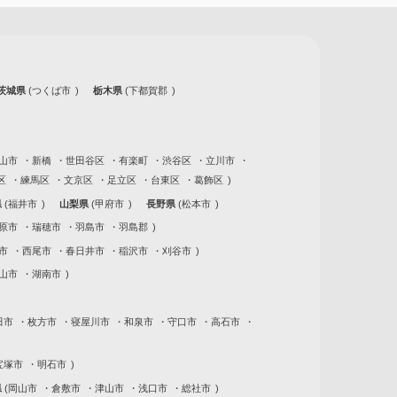
茨城県
つくば市
栃木県
下都賀郡
山市
新橋
世田谷区
有楽町
渋谷区
立川市
区
練馬区
文京区
足立区
台東区
葛飾区
県
福井市
山梨県
甲府市
長野県
松本市
原市
瑞穂市
羽島市
羽島郡
市
西尾市
春日井市
稲沢市
刈谷市
山市
湖南市
田市
枚方市
寝屋川市
和泉市
守口市
高石市
宝塚市
明石市
県
岡山市
倉敷市
津山市
浅口市
総社市