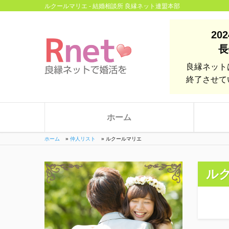
ルクールマリエ - 結婚相談所 良縁ネット連盟本部
20
長
良縁ネット
終了させて
ホーム
ホーム
»
仲人リスト
»
ルクールマリエ
ル