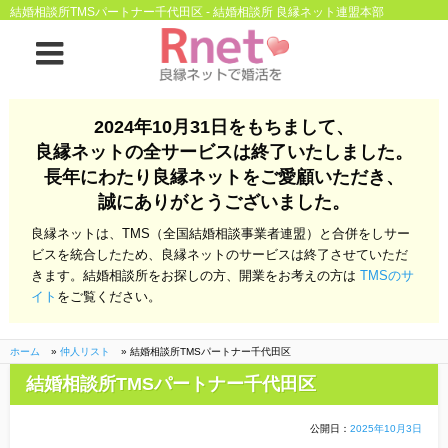
結婚相談所TMSパートナー千代田区 - 結婚相談所 良縁ネット連盟本部
ホーム
2024年10月31日をもちまして、
良縁ネットの全サービスは終了いたしました。
良縁ネットとは
長年にわたり良縁ネットをご愛顧いただき、
誠にありがとうございました。
他社との違い
お金のこと
良縁ネットは、TMS（全国結婚相談事業者連盟）と合併をしサー
会社概要
ビスを統合したため、良縁ネットのサービスは終了させていただ
きます。結婚相談所をお探しの方、開業をお考えの方は
TMSのサ
よくある質問
イト
をご覧ください。
一般のよくある質問
相談室からのよくあ
る質問
ホーム
»
仲人リスト
»
結婚相談所TMSパートナー千代田区
結婚相談所TMSパートナー千代田区
開業支援
公開日：
2025年10月3日
株式会