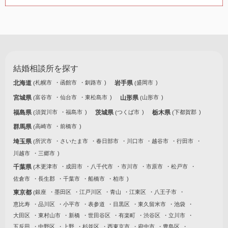
結婚相談所を探す
北海道
札幌市
函館市
釧路市
岩手県
盛岡市
宮城県
富谷市
仙台市
東松島市
山形県
山形市
福島県
須賀川市
福島市
茨城県
つくば市
栃木県
下都賀郡
群馬県
高崎市
前橋市
埼玉県
所沢市
さいたま市
春日部市
川口市
越谷市
行田市
川越市
三郷市
千葉県
木更津市
成田市
八千代市
市川市
市原市
松戸市
佐倉市
長生郡
千葉市
船橋市
柏市
東京都
銀座
墨田区
江戸川区
青山
江東区
八王子市
恵比寿
品川区
小平市
表参道
目黒区
東久留米市
池袋
大田区
東村山市
新橋
世田谷区
有楽町
渋谷区
立川市
五反田
中野区
上野
杉並区
西東京市
府中市
豊島区