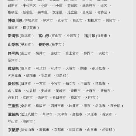
町田市
千代田区
北区
中央区
荒川区
武蔵野市
港区
板橋区
新宿区
練馬区
文京区
足立区
台東区
葛飾区
神奈川県
伊勢原市
厚木市
逗子市
横浜市
相模原市
川崎市
藤沢市
横須賀市
新潟県
新潟市
富山県
富山市
滑川市
福井県
福井市
山梨県
甲府市
長野県
松本市
静岡県
富士市
袋井市
藤枝市
富士宮市
静岡市
浜松市
沼津市
岐阜県
岐阜市
可児郡
可児市
大垣市
関市
多治見市
各務原市
瑞穂市
羽島市
羽島郡
愛知県
日進市
一宮市
小牧市
知立市
半田市
津島市
名古屋市
知多郡
安城市
岡崎市
豊田市
大府市
豊橋市
丹羽郡
江南市
西尾市
春日井市
稲沢市
刈谷市
三重県
桑名市
松阪市
四日市市
鈴鹿市
津市
名張市
度会郡
滋賀県
近江八幡市
草津市
大津市
彦根市
米原市
長浜市
守山市
湖南市
京都府
福知山市
舞鶴市
京都市
長岡京市
向日市
相楽郡