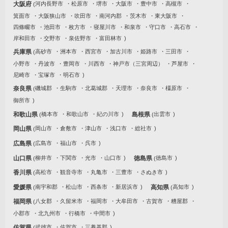
大阪府
河内長野市
松原市
堺市
大阪市
豊中市
高槻市
箕面市
大阪狭山市
吹田市
南河内郡
茨木市
東大阪市
四條畷市
池田市
枚方市
寝屋川市
和泉市
守口市
高石市
岸和田市
交野市
泉佐野市
富田林市
兵庫県
高砂市
洲本市
西宮市
加古川市
姫路市
三田市
小野市
丹波市
豊岡市
川西市
神戸市（三宮周辺）
芦屋市
尼崎市
宝塚市
明石市
奈良県
磯城郡
生駒市
北葛城郡
天理市
奈良市
橿原市
御所市
和歌山県
橋本市
和歌山市
紀の川市
島根県
出雲市
岡山県
岡山市
倉敷市
津山市
浅口市
総社市
広島県
広島市
福山市
呉市
山口県
柳井市
下関市
光市
山口市
徳島県
徳島市
香川県
高松市
観音寺市
丸亀市
三豊市
さぬき市
愛媛県
南宇和郡
松山市
西条市
新居浜市
高知県
高知市
福岡県
八女郡
久留米市
福岡市
大牟田市
古賀市
糟屋郡
小郡市
北九州市
行橋市
中間市
佐賀県
武雄市
佐賀市
三養基郡