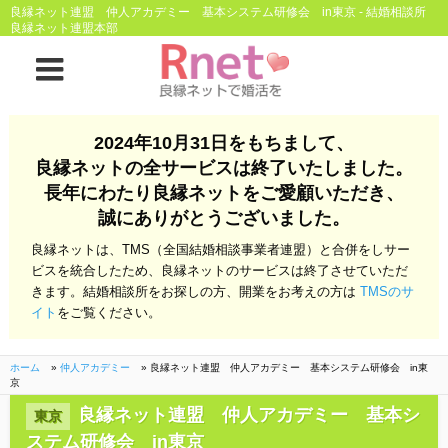
良縁ネット連盟 仲人アカデミー 基本システム研修会 in東京 - 結婚相談所
良縁ネット連盟本部
ホーム
2024年10月31日をもちまして、
良縁ネットとは
良縁ネットの全サービスは終了いたしました。
長年にわたり良縁ネットをご愛顧いただき、
他社との違い
お金のこと
誠にありがとうございました。
会社概要
良縁ネットは、TMS（全国結婚相談事業者連盟）と合併をしサー
ビスを統合したため、良縁ネットのサービスは終了させていただ
よくある質問
きます。結婚相談所をお探しの方、開業をお考えの方は
TMSのサ
イト
をご覧ください。
一般のよくある質問
相談室からのよくあ
る質問
ホーム
»
仲人アカデミー
»
良縁ネット連盟 仲人アカデミー 基本システム研修会 in東
京
開業支援
良縁ネット連盟 仲人アカデミー 基本シ
東京
ステム研修会 in東京