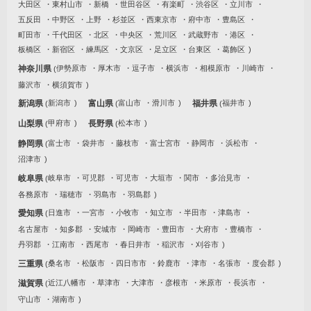
大田区
東村山市
新橋
世田谷区
有楽町
渋谷区
立川市
五反田
中野区
上野
杉並区
西東京市
府中市
豊島区
町田市
千代田区
北区
中央区
荒川区
武蔵野市
港区
板橋区
新宿区
練馬区
文京区
足立区
台東区
葛飾区
神奈川県
伊勢原市
厚木市
逗子市
横浜市
相模原市
川崎市
藤沢市
横須賀市
新潟県
新潟市
富山県
富山市
滑川市
福井県
福井市
山梨県
甲府市
長野県
松本市
静岡県
富士市
袋井市
藤枝市
富士宮市
静岡市
浜松市
沼津市
岐阜県
岐阜市
可児郡
可児市
大垣市
関市
多治見市
各務原市
瑞穂市
羽島市
羽島郡
愛知県
日進市
一宮市
小牧市
知立市
半田市
津島市
名古屋市
知多郡
安城市
岡崎市
豊田市
大府市
豊橋市
丹羽郡
江南市
西尾市
春日井市
稲沢市
刈谷市
三重県
桑名市
松阪市
四日市市
鈴鹿市
津市
名張市
度会郡
滋賀県
近江八幡市
草津市
大津市
彦根市
米原市
長浜市
守山市
湖南市