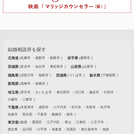
結婚相談所を探す
北海道
札幌市
函館市
釧路市
岩手県
盛岡市
宮城県
富谷市
仙台市
東松島市
山形県
山形市
福島県
須賀川市
福島市
茨城県
つくば市
栃木県
下都賀郡
群馬県
高崎市
前橋市
埼玉県
所沢市
さいたま市
春日部市
川口市
越谷市
行田市
川越市
三郷市
千葉県
木更津市
成田市
八千代市
市川市
市原市
松戸市
佐倉市
長生郡
千葉市
船橋市
柏市
東京都
銀座
墨田区
江戸川区
青山
江東区
八王子市
恵比寿
品川区
小平市
表参道
目黒区
東久留米市
池袋