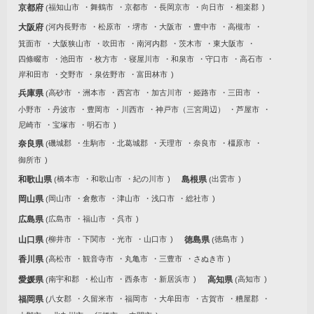
京都府
福知山市
舞鶴市
京都市
長岡京市
向日市
相楽郡
大阪府
河内長野市
松原市
堺市
大阪市
豊中市
高槻市
箕面市
大阪狭山市
吹田市
南河内郡
茨木市
東大阪市
四條畷市
池田市
枚方市
寝屋川市
和泉市
守口市
高石市
岸和田市
交野市
泉佐野市
富田林市
兵庫県
高砂市
洲本市
西宮市
加古川市
姫路市
三田市
小野市
丹波市
豊岡市
川西市
神戸市（三宮周辺）
芦屋市
尼崎市
宝塚市
明石市
奈良県
磯城郡
生駒市
北葛城郡
天理市
奈良市
橿原市
御所市
和歌山県
橋本市
和歌山市
紀の川市
島根県
出雲市
岡山県
岡山市
倉敷市
津山市
浅口市
総社市
広島県
広島市
福山市
呉市
山口県
柳井市
下関市
光市
山口市
徳島県
徳島市
香川県
高松市
観音寺市
丸亀市
三豊市
さぬき市
愛媛県
南宇和郡
松山市
西条市
新居浜市
高知県
高知市
福岡県
八女郡
久留米市
福岡市
大牟田市
古賀市
糟屋郡