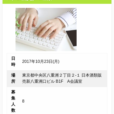
他社との違い
お金のこと
会社概要
一般のよくある質問
日
2017年10月23日(月)
相談室からのよくある質問
時
場
東京都中央区八重洲２丁目２-１ 日本酒類販
所
売新八重洲口ビル B1F A会議室
募
集
8
人
数