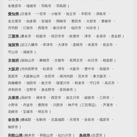
各務原市
瑞穂市
羽島市
羽島郡
愛知県
日進市
一宮市
小牧市
知立市
半田市
津島市
名古屋市
知多郡
安城市
岡崎市
豊田市
大府市
豊橋市
丹羽郡
江南市
西尾市
春日井市
稲沢市
刈谷市
三重県
桑名市
松阪市
四日市市
鈴鹿市
津市
名張市
度会郡
滋賀県
近江八幡市
草津市
大津市
彦根市
米原市
長浜市
守山市
湖南市
京都府
福知山市
舞鶴市
京都市
長岡京市
向日市
相楽郡
大阪府
河内長野市
松原市
堺市
大阪市
豊中市
高槻市
箕面市
大阪狭山市
吹田市
南河内郡
茨木市
東大阪市
四條畷市
池田市
枚方市
寝屋川市
和泉市
守口市
高石市
岸和田市
交野市
泉佐野市
富田林市
兵庫県
高砂市
洲本市
西宮市
加古川市
姫路市
三田市
小野市
丹波市
豊岡市
川西市
神戸市（三宮周辺）
芦屋市
尼崎市
宝塚市
明石市
奈良県
磯城郡
生駒市
北葛城郡
天理市
奈良市
橿原市
御所市
和歌山県
橋本市
和歌山市
紀の川市
島根県
出雲市