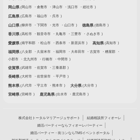
岡山県
岡山市
倉敷市
津山市
浅口市
総社市
広島県
広島市
福山市
呉市
山口県
柳井市
下関市
光市
山口市
徳島県
徳島市
香川県
高松市
観音寺市
丸亀市
三豊市
さぬき市
愛媛県
南宇和郡
松山市
西条市
新居浜市
高知県
高知市
福岡県
八女郡
久留米市
福岡市
大牟田市
古賀市
糟屋郡
小郡市
北九州市
行橋市
中間市
佐賀県
武雄市
佐賀市
三養基郡
長崎県
大村市
佐世保市
平戸市
熊本県
八代市
宇土市
熊本市
大分県
大分市
宮崎県
宮崎市
鹿児島県
出水市
鹿児島市
株式会社トータルマリアージュサポート
結婚相談所フィオーレ
婚活パーティーならフィオーレパーティー
婚活パーティー・街コンならTMSイベントポータル