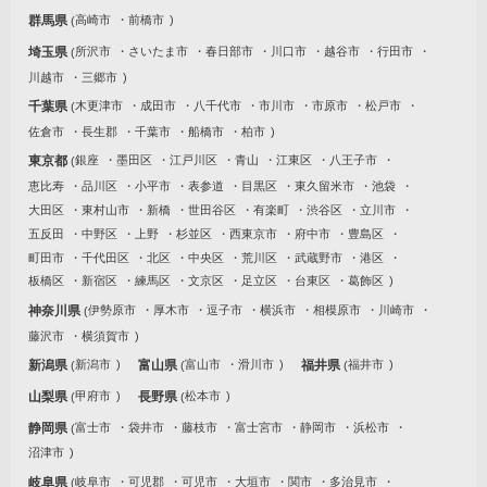
群馬県
高崎市
前橋市
埼玉県
所沢市
さいたま市
春日部市
川口市
越谷市
行田市
川越市
三郷市
千葉県
木更津市
成田市
八千代市
市川市
市原市
松戸市
佐倉市
長生郡
千葉市
船橋市
柏市
東京都
銀座
墨田区
江戸川区
青山
江東区
八王子市
恵比寿
品川区
小平市
表参道
目黒区
東久留米市
池袋
大田区
東村山市
新橋
世田谷区
有楽町
渋谷区
立川市
五反田
中野区
上野
杉並区
西東京市
府中市
豊島区
町田市
千代田区
北区
中央区
荒川区
武蔵野市
港区
板橋区
新宿区
練馬区
文京区
足立区
台東区
葛飾区
神奈川県
伊勢原市
厚木市
逗子市
横浜市
相模原市
川崎市
藤沢市
横須賀市
新潟県
新潟市
富山県
富山市
滑川市
福井県
福井市
山梨県
甲府市
長野県
松本市
静岡県
富士市
袋井市
藤枝市
富士宮市
静岡市
浜松市
沼津市
岐阜県
岐阜市
可児郡
可児市
大垣市
関市
多治見市