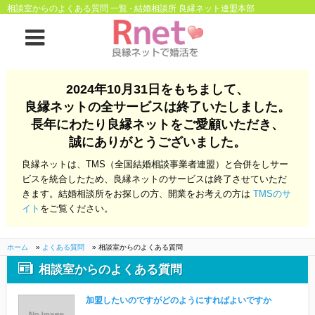
相談室からのよくある質問 一覧 - 結婚相談所 良縁ネット連盟本部
ホーム
2024年10月31日をもちまして、
良縁ネットの全サービスは終了いたしました。
良縁ネットとは
長年にわたり良縁ネットをご愛顧いただき、
誠にありがとうございました。
他社との違い
お金のこと
良縁ネットは、TMS（全国結婚相談事業者連盟）と合併をしサー
会社概要
ビスを統合したため、良縁ネットのサービスは終了させていただ
きます。結婚相談所をお探しの方、開業をお考えの方は
TMSのサ
よくある質問
イト
をご覧ください。
一般のよくある質問
相談室からのよくあ
る質問
ホーム
»
よくある質問
»
相談室からのよくある質問
相談室からのよくある質問
開業支援
加盟したいのですがどのようにすればよいですか