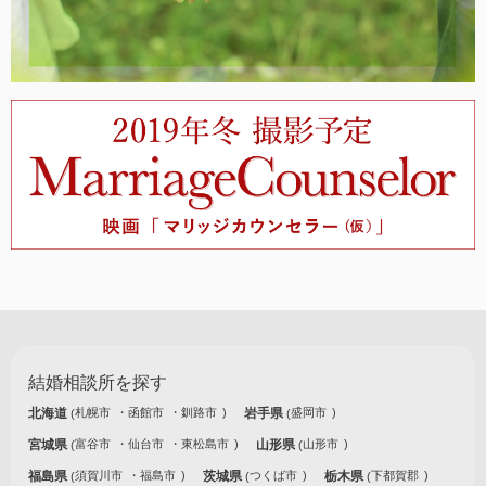
結婚相談所を探す
北海道
札幌市
函館市
釧路市
岩手県
盛岡市
宮城県
富谷市
仙台市
東松島市
山形県
山形市
福島県
須賀川市
福島市
茨城県
つくば市
栃木県
下都賀郡