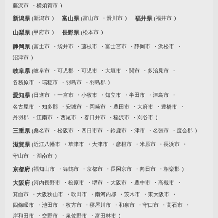
藤沢市
横須賀市
新潟県
新潟市
富山県
富山市
滑川市
福井県
福井市
山梨県
甲府市
長野県
松本市
静岡県
富士市
袋井市
藤枝市
富士宮市
静岡市
浜松市
沼津市
岐阜県
岐阜市
可児郡
可児市
大垣市
関市
多治見市
各務原市
瑞穂市
羽島市
羽島郡
愛知県
日進市
一宮市
小牧市
知立市
半田市
津島市
名古屋市
知多郡
安城市
岡崎市
豊田市
大府市
豊橋市
丹羽郡
江南市
西尾市
春日井市
稲沢市
刈谷市
三重県
桑名市
松阪市
四日市市
鈴鹿市
津市
名張市
度会郡
滋賀県
近江八幡市
草津市
大津市
彦根市
米原市
長浜市
守山市
湖南市
京都府
福知山市
舞鶴市
京都市
長岡京市
向日市
相楽郡
大阪府
河内長野市
松原市
堺市
大阪市
豊中市
高槻市
箕面市
大阪狭山市
吹田市
南河内郡
茨木市
東大阪市
四條畷市
池田市
枚方市
寝屋川市
和泉市
守口市
高石市
岸和田市
交野市
泉佐野市
富田林市