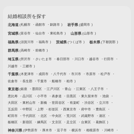
結婚相談所を探す
北海道
札幌市
函館市
釧路市
岩手県
盛岡市
宮城県
富谷市
仙台市
東松島市
山形県
山形市
福島県
須賀川市
福島市
茨城県
つくば市
栃木県
下都賀郡
群馬県
高崎市
前橋市
埼玉県
所沢市
さいたま市
春日部市
川口市
越谷市
行田市
川越市
三郷市
千葉県
木更津市
成田市
八千代市
市川市
市原市
松戸市
佐倉市
長生郡
千葉市
船橋市
柏市
東京都
銀座
墨田区
江戸川区
青山
江東区
八王子市
恵比寿
品川区
小平市
表参道
目黒区
東久留米市
池袋
大田区
東村山市
新橋
世田谷区
有楽町
渋谷区
立川市
五反田
中野区
上野
杉並区
西東京市
府中市
豊島区
町田市
千代田区
北区
中央区
荒川区
武蔵野市
港区
板橋区
新宿区
練馬区
文京区
足立区
台東区
葛飾区
神奈川県
伊勢原市
厚木市
逗子市
横浜市
相模原市
川崎市