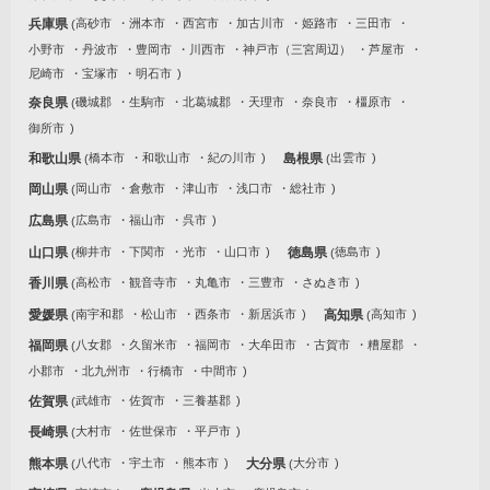
兵庫県
高砂市
洲本市
西宮市
加古川市
姫路市
三田市
小野市
丹波市
豊岡市
川西市
神戸市（三宮周辺）
芦屋市
尼崎市
宝塚市
明石市
奈良県
磯城郡
生駒市
北葛城郡
天理市
奈良市
橿原市
御所市
和歌山県
橋本市
和歌山市
紀の川市
島根県
出雲市
岡山県
岡山市
倉敷市
津山市
浅口市
総社市
広島県
広島市
福山市
呉市
山口県
柳井市
下関市
光市
山口市
徳島県
徳島市
香川県
高松市
観音寺市
丸亀市
三豊市
さぬき市
愛媛県
南宇和郡
松山市
西条市
新居浜市
高知県
高知市
福岡県
八女郡
久留米市
福岡市
大牟田市
古賀市
糟屋郡
小郡市
北九州市
行橋市
中間市
佐賀県
武雄市
佐賀市
三養基郡
長崎県
大村市
佐世保市
平戸市
熊本県
八代市
宇土市
熊本市
大分県
大分市