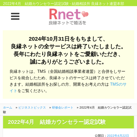
2022年4月 結婚カウンセラー認定試験 - 結婚相談所 良縁ネット連盟本部
ホーム
2024年10月31日をもちまして、
良縁ネットの全サービスは終了いたしました。
良縁ネットとは
長年にわたり良縁ネットをご愛顧いただき、
誠にありがとうございました。
他社との違い
お金のこと
良縁ネットは、TMS（全国結婚相談事業者連盟）と合併をしサー
会社概要
ビスを統合したため、良縁ネットのサービスは終了させていただ
きます。結婚相談所をお探しの方、開業をお考えの方は
TMSのサ
よくある質問
イト
をご覧ください。
一般のよくある質問
相談室からのよくあ
る質問
ホーム
»
ビジネストピックス
»
研修会レポート
»
2022年4月 結婚カウンセラー認定試
験
開業支援
2022年4月 結婚カウンセラー認定試験
公開日：
2022年4月22日
株式会