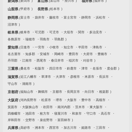
新潟県
新潟市
富山県
富山市
滑川市
福井県
福井市
山梨県
甲府市
長野県
松本市
静岡県
富士市
袋井市
藤枝市
富士宮市
静岡市
浜松市
沼津市
岐阜県
岐阜市
可児郡
可児市
大垣市
関市
多治見市
各務原市
瑞穂市
羽島市
羽島郡
愛知県
日進市
一宮市
小牧市
知立市
半田市
津島市
名古屋市
知多郡
安城市
岡崎市
豊田市
大府市
豊橋市
丹羽郡
江南市
西尾市
春日井市
稲沢市
刈谷市
三重県
桑名市
松阪市
四日市市
鈴鹿市
津市
名張市
度会郡
滋賀県
近江八幡市
草津市
大津市
彦根市
米原市
長浜市
守山市
湖南市
京都府
福知山市
舞鶴市
京都市
長岡京市
向日市
相楽郡
大阪府
河内長野市
松原市
堺市
大阪市
豊中市
高槻市
箕面市
大阪狭山市
吹田市
南河内郡
茨木市
東大阪市
四條畷市
池田市
枚方市
寝屋川市
和泉市
守口市
高石市
岸和田市
交野市
泉佐野市
富田林市
兵庫県
高砂市
洲本市
西宮市
加古川市
姫路市
三田市