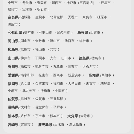
小野市
丹波市
豊岡市
川西市
神戸市（三宮周辺）
芦屋市
尼崎市
宝塚市
明石市
奈良県
磯城郡
生駒市
北葛城郡
天理市
奈良市
橿原市
御所市
和歌山県
橋本市
和歌山市
紀の川市
島根県
出雲市
岡山県
岡山市
倉敷市
津山市
浅口市
総社市
広島県
広島市
福山市
呉市
山口県
柳井市
下関市
光市
山口市
徳島県
徳島市
香川県
高松市
観音寺市
丸亀市
三豊市
さぬき市
愛媛県
南宇和郡
松山市
西条市
新居浜市
高知県
高知市
福岡県
八女郡
久留米市
福岡市
大牟田市
古賀市
糟屋郡
小郡市
北九州市
行橋市
中間市
佐賀県
武雄市
佐賀市
三養基郡
長崎県
大村市
佐世保市
平戸市
熊本県
八代市
宇土市
熊本市
大分県
大分市
宮崎県
宮崎市
鹿児島県
出水市
鹿児島市