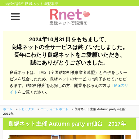
- 結婚相談所 良縁ネット連盟本部
ホーム
2024年10月31日をもちまして、
良縁ネットの全サービスは終了いたしました。
良縁ネットとは
長年にわたり良縁ネットをご愛顧いただき、
誠にありがとうございました。
他社との違い
お金のこと
良縁ネットは、TMS（全国結婚相談事業者連盟）と合併をしサー
会社概要
ビスを統合したため、良縁ネットのサービスは終了させていただ
きます。結婚相談所をお探しの方、開業をお考えの方は
TMSのサ
よくある質問
イト
をご覧ください。
一般のよくある質問
相談室からのよくあ
る質問
ホーム
»
トピックス
»
パーティーレポート
»
良縁ネット主催 Autumn party in仙台
2017年
開業支援
良縁ネット主催 Autumn party in仙台 2017年