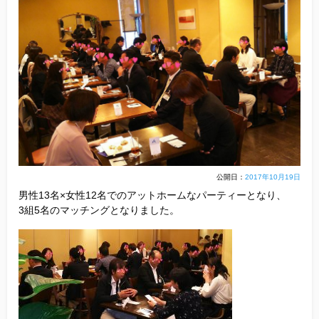
他社との違い
お金のこと
会社概要
一般のよくある質問
相談室からのよくある質問
公開日：
2017年10月19日
株式会
男性13名×女性12名でのアットホームなパーティーとなり、
3組5名のマッチングとなりました。