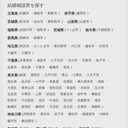
結婚相談所を探す
北海道
札幌市
函館市
釧路市
岩手県
盛岡市
宮城県
富谷市
仙台市
東松島市
山形県
山形市
福島県
須賀川市
福島市
茨城県
つくば市
栃木県
下都賀郡
群馬県
高崎市
前橋市
埼玉県
所沢市
さいたま市
春日部市
川口市
越谷市
行田市
川越市
三郷市
千葉県
木更津市
成田市
八千代市
市川市
市原市
松戸市
佐倉市
長生郡
千葉市
船橋市
柏市
東京都
銀座
墨田区
江戸川区
青山
江東区
八王子市
恵比寿
品川区
小平市
表参道
目黒区
東久留米市
池袋
大田区
東村山市
新橋
世田谷区
有楽町
渋谷区
立川市
五反田
中野区
上野
杉並区
西東京市
府中市
豊島区
町田市
千代田区
北区
中央区
荒川区
武蔵野市
港区
板橋区
新宿区
練馬区
文京区
足立区
台東区
葛飾区
神奈川県
伊勢原市
厚木市
逗子市
横浜市
相模原市
川崎市
藤沢市
横須賀市