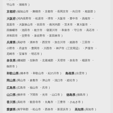
守山市
湖南市
京都府
福知山市
舞鶴市
京都市
長岡京市
向日市
相楽郡
大阪府
河内長野市
松原市
堺市
大阪市
豊中市
高槻市
箕面市
大阪狭山市
吹田市
南河内郡
茨木市
東大阪市
四條畷市
池田市
枚方市
寝屋川市
和泉市
守口市
高石市
岸和田市
交野市
泉佐野市
富田林市
兵庫県
高砂市
洲本市
西宮市
加古川市
姫路市
三田市
小野市
丹波市
豊岡市
川西市
神戸市（三宮周辺）
芦屋市
尼崎市
宝塚市
明石市
奈良県
磯城郡
生駒市
北葛城郡
天理市
奈良市
橿原市
御所市
和歌山県
橋本市
和歌山市
紀の川市
島根県
出雲市
岡山県
岡山市
倉敷市
津山市
浅口市
総社市
広島県
広島市
福山市
呉市
山口県
柳井市
下関市
光市
山口市
徳島県
徳島市
香川県
高松市
観音寺市
丸亀市
三豊市
さぬき市
愛媛県
南宇和郡
松山市
西条市
新居浜市
高知県
高知市