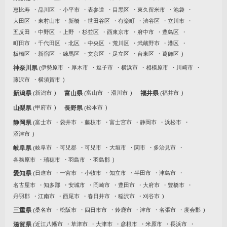
恵比寿
品川区
小平市
表参道
目黒区
東久留米市
池袋
大田区
東村山市
新橋
世田谷区
有楽町
渋谷区
立川市
五反田
中野区
上野
杉並区
西東京市
府中市
豊島区
町田市
千代田区
北区
中央区
荒川区
武蔵野市
港区
板橋区
新宿区
練馬区
文京区
足立区
台東区
葛飾区
神奈川県
伊勢原市
厚木市
逗子市
横浜市
相模原市
川崎市
藤沢市
横須賀市
新潟県
新潟市
富山県
富山市
滑川市
福井県
福井市
山梨県
甲府市
長野県
松本市
静岡県
富士市
袋井市
藤枝市
富士宮市
静岡市
浜松市
沼津市
岐阜県
岐阜市
可児郡
可児市
大垣市
関市
多治見市
各務原市
瑞穂市
羽島市
羽島郡
愛知県
日進市
一宮市
小牧市
知立市
半田市
津島市
名古屋市
知多郡
安城市
岡崎市
豊田市
大府市
豊橋市
丹羽郡
江南市
西尾市
春日井市
稲沢市
刈谷市
三重県
桑名市
松阪市
四日市市
鈴鹿市
津市
名張市
度会郡
滋賀県
近江八幡市
草津市
大津市
彦根市
米原市
長浜市