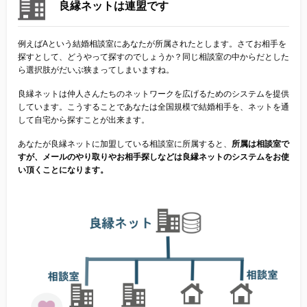
良縁ネットは連盟です
他社との違い
例えばAという結婚相談室にあなたが所属されたとします。さてお相手を
お金のこと
探すとして、どうやって探すのでしょうか？同じ相談室の中からだとした
ら選択肢がだいぶ狭まってしまいますね。
会社概要
良縁ネットは仲人さんたちのネットワークを広げるためのシステムを提供
しています。こうすることであなたは全国規模で結婚相手を、ネットを通
して自宅から探すことが出来ます。
一般のよくある質問
あなたが良縁ネットに加盟している相談室に所属すると、
所属は相談室で
すが、メールのやり取りやお相手探しなどは良縁ネットのシステムをお使
相談室からのよくある質問
い頂くことになります。