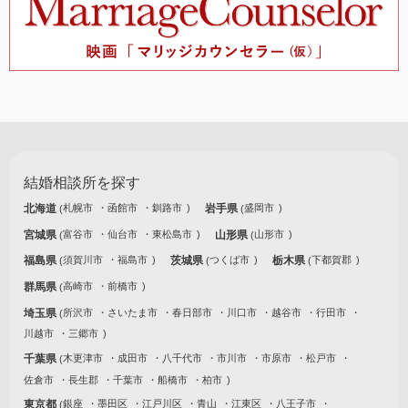
結婚相談所を探す
北海道
札幌市
函館市
釧路市
岩手県
盛岡市
宮城県
富谷市
仙台市
東松島市
山形県
山形市
福島県
須賀川市
福島市
茨城県
つくば市
栃木県
下都賀郡
群馬県
高崎市
前橋市
埼玉県
所沢市
さいたま市
春日部市
川口市
越谷市
行田市
川越市
三郷市
千葉県
木更津市
成田市
八千代市
市川市
市原市
松戸市
佐倉市
長生郡
千葉市
船橋市
柏市
東京都
銀座
墨田区
江戸川区
青山
江東区
八王子市