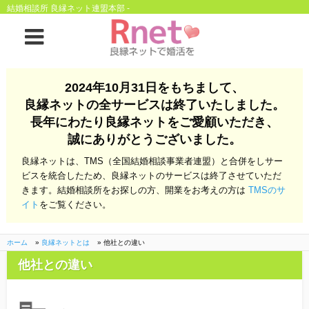
結婚相談所 良縁ネット連盟本部 -
ホーム
2024年10月31日をもちまして、
良縁ネットの全サービスは終了いたしました。
良縁ネットとは
長年にわたり良縁ネットをご愛顧いただき、
誠にありがとうございました。
他社との違い
お金のこと
良縁ネットは、TMS（全国結婚相談事業者連盟）と合併をしサー
会社概要
ビスを統合したため、良縁ネットのサービスは終了させていただ
きます。結婚相談所をお探しの方、開業をお考えの方は
TMSのサ
よくある質問
イト
をご覧ください。
一般のよくある質問
相談室からのよくあ
る質問
ホーム
»
良縁ネットとは
»
他社との違い
他社との違い
開業支援