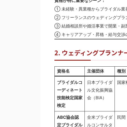
資格が特に重要なシーン：
① 未経験・異業種からブライダル業
② フリーランスのウェディングプラ
③ 結婚相談所や婚活事業で開業・副
④ キャリアアップ・昇格・給与交渉
2. ウェディングプラン
資格名
主催団体
種別
ブライダルコ
日本ブライダ
国家
ーディネート
ル文化振興協
技能検定
国家
会（BIA）
検定
ABC協会認
全米ブライダ
民間
定ブライダル
ルコンサルタ