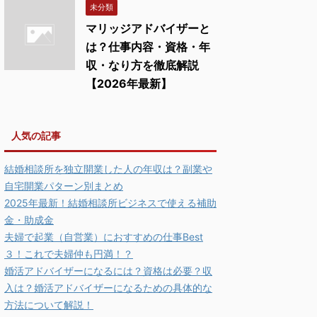
未分類
マリッジアドバイザーと
は？仕事内容・資格・年
収・なり方を徹底解説
【2026年最新】
人気の記事
結婚相談所を独立開業した人の年収は？副業や
自宅開業パターン別まとめ
2025年最新！結婚相談所ビジネスで使える補助
金・助成金
夫婦で起業（自営業）におすすめの仕事Best
３！これで夫婦仲も円満！？
婚活アドバイザーになるには？資格は必要？収
入は？婚活アドバイザーになるための具体的な
方法について解説！