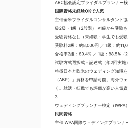
ABC協会認定ブライダルプランナー
国際資格
未経験OKで人気
主催全米ブライダルコンサルタント協
級2級・1級（2段階） ※1級から受験
受験資格なし（未経験・学生でも受験
受験料2級：約8,000円 ／ 1級：約11
合格率2級：89.4% ／ 1級：88.5%（
試験方式選択式＋記述式（年2回実施
特徴日本と欧米のウェディング知識を
（ABP）」資格を申請可能。海外ウ
く。就活・転職でも評価が高い人気資
3
ウェディングプランナー検定（IWPA
民間資格
主催IWPA国際ウェディングプランナ