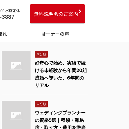
18:00 水曜定休
無料説明会のご案内
-3887
流れ
オーナーの声
未分類
好奇心で始め、実績で続
ける未経験から年間20組
成婚へ導いた、6年間の
リアル
未分類
ウェディングプランナー
の資格5選｜種類・難易
度・取り方・費用を徹底