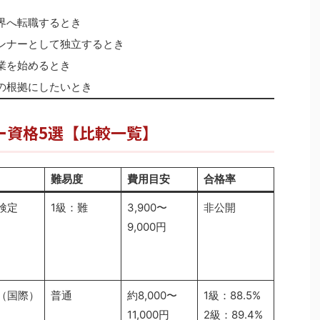
界へ転職するとき
ンナーとして独立するとき
業を始めるとき
の根拠にしたいとき
ナー資格5選【比較一覧】
難易度
費用目安
合格率
検定
1級：難
3,900〜
非公開
9,000円
（国際）
普通
約8,000〜
1級：88.5%
11,000円
2級：89.4%