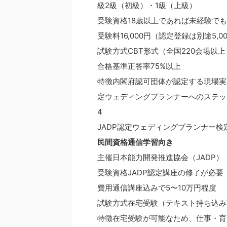
級2級（初級）・1級（上級）
受験資格18歳以上であれば未経験で
受験料16,000円（認定登録は別途5,0
試験方式CBT形式（全国220会場以
合格基準正答率75%以上
特徴内閣府認可団体が認定する現場実
定ウェディングプランナーへのステッ
4
JADP認定ウェディングプランナー検
民間資格
通信学習向き
主催日本能力開発推進協会（JADP）
受験資格JADP認定講座の修了が必要
費用通信講座込みで5〜10万円程度
試験方式在宅受験（テキスト持ち込み
特徴在宅受験が可能なため、仕事・育