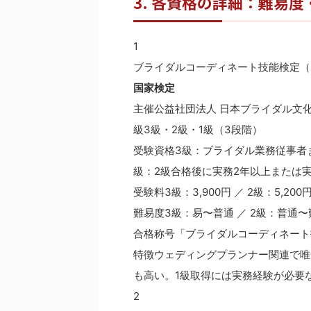
3. 各資格の詳細：難易
1
ブライダルコーディネート技能検定（B
国家検定
主催公益社団法人 日本ブライダル文化
級3級・2級・1級（3段階）
受験資格3級：ブライダル業務従事者
級：2級合格後に実務2年以上または実
受験料3級：3,900円 ／ 2級：5,200
難易度3級：易〜普通 ／ 2級：普通〜難
合格称号「ブライダルコーディネート
特徴ウェディングプランナー関連で唯
も高い。1級取得には実務経験が必要
2