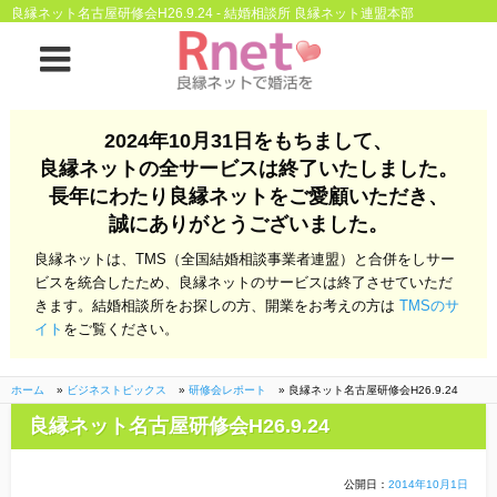
良縁ネット名古屋研修会H26.9.24 - 結婚相談所 良縁ネット連盟本部
ホーム
2024年10月31日をもちまして、
良縁ネットの全サービスは終了いたしました。
良縁ネットとは
長年にわたり良縁ネットをご愛顧いただき、
誠にありがとうございました。
他社との違い
お金のこと
良縁ネットは、TMS（全国結婚相談事業者連盟）と合併をしサー
会社概要
ビスを統合したため、良縁ネットのサービスは終了させていただ
きます。結婚相談所をお探しの方、開業をお考えの方は
TMSのサ
よくある質問
イト
をご覧ください。
一般のよくある質問
相談室からのよくあ
る質問
ホーム
»
ビジネストピックス
»
研修会レポート
»
良縁ネット名古屋研修会H26.9.24
良縁ネット名古屋研修会H26.9.24
開業支援
公開日：
2014年10月1日
株式会