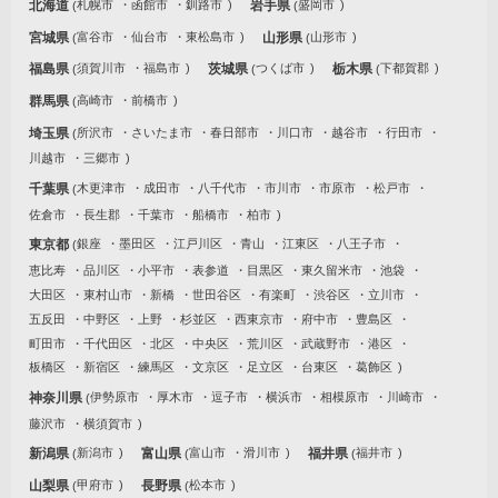
北海道
札幌市
函館市
釧路市
岩手県
盛岡市
宮城県
富谷市
仙台市
東松島市
山形県
山形市
福島県
須賀川市
福島市
茨城県
つくば市
栃木県
下都賀郡
群馬県
高崎市
前橋市
埼玉県
所沢市
さいたま市
春日部市
川口市
越谷市
行田市
川越市
三郷市
千葉県
木更津市
成田市
八千代市
市川市
市原市
松戸市
佐倉市
長生郡
千葉市
船橋市
柏市
東京都
銀座
墨田区
江戸川区
青山
江東区
八王子市
恵比寿
品川区
小平市
表参道
目黒区
東久留米市
池袋
大田区
東村山市
新橋
世田谷区
有楽町
渋谷区
立川市
五反田
中野区
上野
杉並区
西東京市
府中市
豊島区
町田市
千代田区
北区
中央区
荒川区
武蔵野市
港区
板橋区
新宿区
練馬区
文京区
足立区
台東区
葛飾区
神奈川県
伊勢原市
厚木市
逗子市
横浜市
相模原市
川崎市
藤沢市
横須賀市
新潟県
新潟市
富山県
富山市
滑川市
福井県
福井市
山梨県
甲府市
長野県
松本市