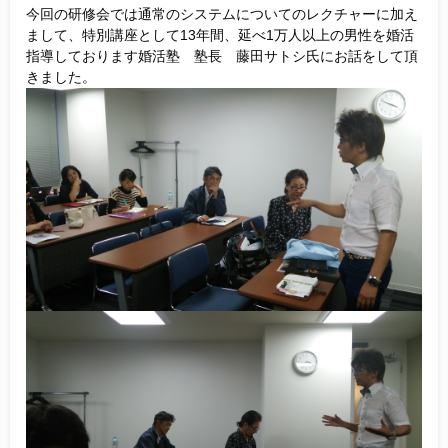
今回の研修会では通常のシステムについてのレクチャーに加え
他社との違い
まして、特別講座として13年間、延べ1万人以上の男性を婚活
指導しております婚活塾 塾長 藤田サトシ氏にお話をして頂
お金のこと
きました。
会社概要
一般のよくある質問
相談室からのよくある質問