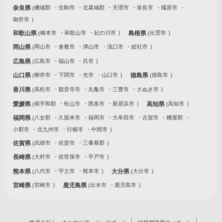
奈良県
磯城郡
生駒市
北葛城郡
天理市
奈良市
橿原市
御所市
和歌山県
橋本市
和歌山市
紀の川市
島根県
出雲市
岡山県
岡山市
倉敷市
津山市
浅口市
総社市
広島県
広島市
福山市
呉市
山口県
柳井市
下関市
光市
山口市
徳島県
徳島市
香川県
高松市
観音寺市
丸亀市
三豊市
さぬき市
愛媛県
南宇和郡
松山市
西条市
新居浜市
高知県
高知市
福岡県
八女郡
久留米市
福岡市
大牟田市
古賀市
糟屋郡
小郡市
北九州市
行橋市
中間市
佐賀県
武雄市
佐賀市
三養基郡
長崎県
大村市
佐世保市
平戸市
熊本県
八代市
宇土市
熊本市
大分県
大分市
宮崎県
宮崎市
鹿児島県
出水市
鹿児島市