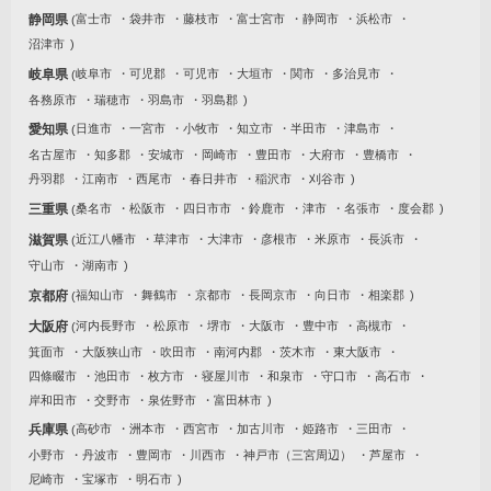
静岡県
富士市
袋井市
藤枝市
富士宮市
静岡市
浜松市
沼津市
岐阜県
岐阜市
可児郡
可児市
大垣市
関市
多治見市
各務原市
瑞穂市
羽島市
羽島郡
愛知県
日進市
一宮市
小牧市
知立市
半田市
津島市
名古屋市
知多郡
安城市
岡崎市
豊田市
大府市
豊橋市
丹羽郡
江南市
西尾市
春日井市
稲沢市
刈谷市
三重県
桑名市
松阪市
四日市市
鈴鹿市
津市
名張市
度会郡
滋賀県
近江八幡市
草津市
大津市
彦根市
米原市
長浜市
守山市
湖南市
京都府
福知山市
舞鶴市
京都市
長岡京市
向日市
相楽郡
大阪府
河内長野市
松原市
堺市
大阪市
豊中市
高槻市
箕面市
大阪狭山市
吹田市
南河内郡
茨木市
東大阪市
四條畷市
池田市
枚方市
寝屋川市
和泉市
守口市
高石市
岸和田市
交野市
泉佐野市
富田林市
兵庫県
高砂市
洲本市
西宮市
加古川市
姫路市
三田市
小野市
丹波市
豊岡市
川西市
神戸市（三宮周辺）
芦屋市
尼崎市
宝塚市
明石市