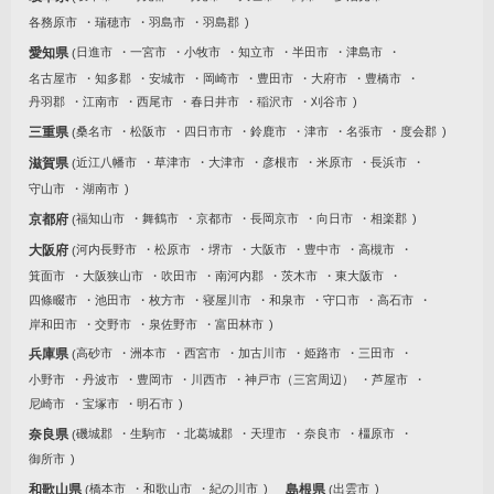
各務原市
瑞穂市
羽島市
羽島郡
愛知県
日進市
一宮市
小牧市
知立市
半田市
津島市
名古屋市
知多郡
安城市
岡崎市
豊田市
大府市
豊橋市
丹羽郡
江南市
西尾市
春日井市
稲沢市
刈谷市
三重県
桑名市
松阪市
四日市市
鈴鹿市
津市
名張市
度会郡
滋賀県
近江八幡市
草津市
大津市
彦根市
米原市
長浜市
守山市
湖南市
京都府
福知山市
舞鶴市
京都市
長岡京市
向日市
相楽郡
大阪府
河内長野市
松原市
堺市
大阪市
豊中市
高槻市
箕面市
大阪狭山市
吹田市
南河内郡
茨木市
東大阪市
四條畷市
池田市
枚方市
寝屋川市
和泉市
守口市
高石市
岸和田市
交野市
泉佐野市
富田林市
兵庫県
高砂市
洲本市
西宮市
加古川市
姫路市
三田市
小野市
丹波市
豊岡市
川西市
神戸市（三宮周辺）
芦屋市
尼崎市
宝塚市
明石市
奈良県
磯城郡
生駒市
北葛城郡
天理市
奈良市
橿原市
御所市
和歌山県
橋本市
和歌山市
紀の川市
島根県
出雲市