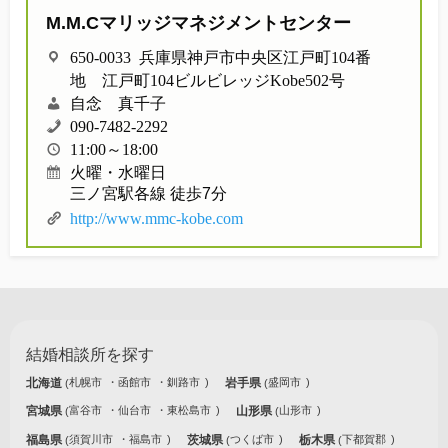
M.M.Cマリッジマネジメントセンター
650-0033 兵庫県神戸市中央区江戸町104番
地 江戸町104ビルビレッジKobe502号
自念 真千子
090-7482-2292
11:00～18:00
火曜・水曜日
三ノ宮駅各線 徒歩7分
http://www.mmc-kobe.com
結婚相談所を探す
北海道
札幌市
函館市
釧路市
岩手県
盛岡市
宮城県
富谷市
仙台市
東松島市
山形県
山形市
福島県
須賀川市
福島市
茨城県
つくば市
栃木県
下都賀郡