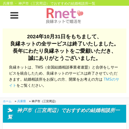
兵庫県 ・ 神戸市（三宮周辺） でおすすめの結婚相談所一覧
ホーム
2024年10月31日をもちまして、
良縁ネットの全サービスは終了いたしました。
良縁ネットとは
長年にわたり良縁ネットをご愛顧いただき、
誠にありがとうございました。
他社との違い
お金のこと
良縁ネットは、TMS（全国結婚相談事業者連盟）と合併をしサー
会社概要
ビスを統合したため、良縁ネットのサービスは終了させていただ
きます。結婚相談所をお探しの方、開業をお考えの方は
TMSのサ
よくある質問
イト
をご覧ください。
一般のよくある質問
相談室からのよくあ
る質問
ホーム
»
兵庫県
»
神戸市（三宮周辺）
神戸市（三宮周辺）でおすすめの結婚相談所一
開業支援
覧