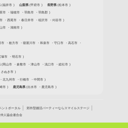
県
福井市
山梨県
甲府市
長野県
松本市
原市
瑞穂市
羽島市
羽島郡
市
西尾市
春日井市
稲沢市
刈谷市
山市
湖南市
田市
枚方市
寝屋川市
和泉市
守口市
高石市
宝塚市
明石市
県
岡山市
倉敷市
津山市
浅口市
総社市
さぬき市
北九州市
行橋市
中間市
崎市
鹿児島県
出水市
鹿児島市
ベントポータル
郊外型婚活パーティーならスマイルステージ
仲人協会連合会