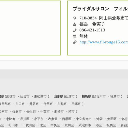
ブライダルサロン フィル
710-0834 岡山県倉敷市笹
福岳 希実子
086-421-1513
無休
http://www.fil-rouge15.co
城県
富谷市
仙台市
東松島市
山形県
山形市
福島県
須賀川市
福島市
春日部市
川口市
越谷市
行田市
川越市
三郷市
松戸市
佐倉市
長生郡
千葉市
船橋市
柏市
市
恵比寿
品川区
小平市
表参道
目黒区
東久留米市
池袋
大田区
東村
島区
町田市
千代田区
北区
中央区
荒川区
武蔵野市
港区
板橋区
新宿