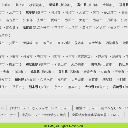
川崎市
藤沢市
横須賀市
新潟県
新潟市
富山県
富山市
滑川市
福井
松市
沼津市
岐阜県
岐阜市
可児郡
可児市
大垣市
関市
多治見市
各務
市
名古屋市
知多郡
安城市
岡崎市
豊田市
大府市
豊橋市
丹羽郡
江南
市
度会郡
滋賀県
近江八幡市
草津市
大津市
彦根市
米原市
長浜市
守
相楽郡
槻市
箕面市
大阪狭山市
吹田市
南河内郡
茨木市
東大阪市
四條畷市
池
田市
小野市
丹波市
豊岡市
川西市
神戸市（三宮周辺）
芦屋市
尼崎市
原市
御所市
和歌山県
橋本市
和歌山市
紀の川市
島根県
出雲市
岡山
光市
山口市
徳島県
徳島市
香川県
高松市
観音寺市
丸亀市
三豊市
高知市
福岡県
八女郡
久留米市
福岡市
大牟田市
古賀市
糟屋郡
小郡市
世保市
平戸市
熊本県
八代市
宇土市
熊本市
大分県
大分市
宮崎県
宮
ーレ
婚活パーティーならフィオーレパーティー
婚活パーティー・街コンならTMSイ
Sパートナー
中高年・シニアの婚活なら茜会
全国結婚相談事業者連盟（ＴＭＳ）
© TMS, All Rights Reserved.