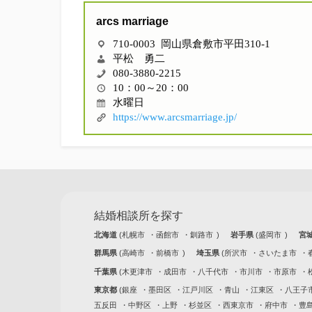
arcs marriage
710-0003 岡山県倉敷市平田310-1
平松 勇二
080-3880-2215
10：00～20：00
水曜日
https://www.arcsmarriage.jp/
結婚相談所を探す
北海道
札幌市
函館市
釧路市
岩手県
盛岡市
宮
群馬県
高崎市
前橋市
埼玉県
所沢市
さいたま市
千葉県
木更津市
成田市
八千代市
市川市
市原市
東京都
銀座
墨田区
江戸川区
青山
江東区
八王子
五反田
中野区
上野
杉並区
西東京市
府中市
豊