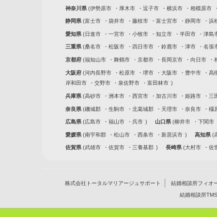
神奈川県
伊勢原市
厚木市
逗子市
横浜市
相模原市
静岡県
富士市
袋井市
藤枝市
富士宮市
静岡市
浜
愛知県
日進市
一宮市
小牧市
知立市
半田市
津島
三重県
桑名市
松阪市
四日市市
鈴鹿市
津市
名張
京都府
福知山市
舞鶴市
京都市
長岡京市
向日市
大阪府
河内長野市
松原市
堺市
大阪市
豊中市
高
岸和田市
交野市
泉佐野市
富田林市
兵庫県
高砂市
洲本市
西宮市
加古川市
姫路市
三
奈良県
磯城郡
生駒市
北葛城郡
天理市
奈良市
橿
広島県
広島市
福山市
呉市
山口県
柳井市
下関市
愛媛県
南宇和郡
松山市
西条市
新居浜市
高知県
佐賀県
武雄市
佐賀市
三養基郡
長崎県
大村市
佐
株式会社トータルマリアージュサポート
結婚相談所フィオ
結婚相談所TM