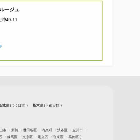
ルージュ
沖49-11
m/
茨城県
つくば市
栃木県
下都賀郡
山市
新橋
世田谷区
有楽町
渋谷区
立川市
区
練馬区
文京区
足立区
台東区
葛飾区