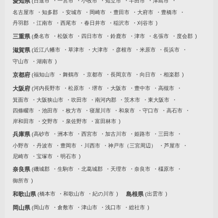
愛知県
日進市
一宮市
小牧市
知立市
半田市
津島市
名古屋市
知多郡
安城市
岡崎市
豊田市
大府市
豊橋市
丹羽郡
江南市
西尾市
春日井市
稲沢市
刈谷市
三重県
桑名市
松阪市
四日市市
鈴鹿市
津市
名張市
度会郡
滋賀県
近江八幡市
草津市
大津市
彦根市
米原市
長浜市
守山市
湖南市
京都府
福知山市
舞鶴市
京都市
長岡京市
向日市
相楽郡
大阪府
河内長野市
松原市
堺市
大阪市
豊中市
高槻市
箕面市
大阪狭山市
吹田市
南河内郡
茨木市
東大阪市
四條畷市
池田市
枚方市
寝屋川市
和泉市
守口市
高石市
岸和田市
交野市
泉佐野市
富田林市
兵庫県
高砂市
洲本市
西宮市
加古川市
姫路市
三田市
小野市
丹波市
豊岡市
川西市
神戸市（三宮周辺）
芦屋市
尼崎市
宝塚市
明石市
奈良県
磯城郡
生駒市
北葛城郡
天理市
奈良市
橿原市
御所市
和歌山県
橋本市
和歌山市
紀の川市
島根県
出雲市
岡山県
岡山市
倉敷市
津山市
浅口市
総社市