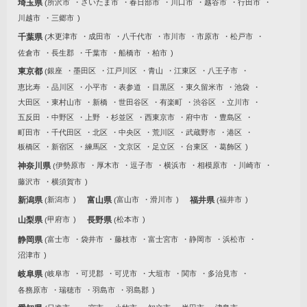
埼玉県
所沢市
さいたま市
春日部市
川口市
越谷市
行田市
川越市
三郷市
千葉県
木更津市
成田市
八千代市
市川市
市原市
松戸市
佐倉市
長生郡
千葉市
船橋市
柏市
東京都
銀座
墨田区
江戸川区
青山
江東区
八王子市
恵比寿
品川区
小平市
表参道
目黒区
東久留米市
池袋
大田区
東村山市
新橋
世田谷区
有楽町
渋谷区
立川市
五反田
中野区
上野
杉並区
西東京市
府中市
豊島区
町田市
千代田区
北区
中央区
荒川区
武蔵野市
港区
板橋区
新宿区
練馬区
文京区
足立区
台東区
葛飾区
神奈川県
伊勢原市
厚木市
逗子市
横浜市
相模原市
川崎市
藤沢市
横須賀市
新潟県
新潟市
富山県
富山市
滑川市
福井県
福井市
山梨県
甲府市
長野県
松本市
静岡県
富士市
袋井市
藤枝市
富士宮市
静岡市
浜松市
沼津市
岐阜県
岐阜市
可児郡
可児市
大垣市
関市
多治見市
各務原市
瑞穂市
羽島市
羽島郡