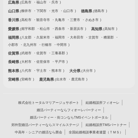
広島県
広島市
福山市
呉市
山口県
柳井市
下関市
光市
山口市
徳島県
徳島市
香川県
高松市
観音寺市
丸亀市
三豊市
さぬき市
愛媛県
南宇和郡
松山市
西条市
新居浜市
高知県
高知市
福岡県
八女郡
久留米市
福岡市
大牟田市
古賀市
糟屋郡
小郡市
北九州市
行橋市
中間市
佐賀県
武雄市
佐賀市
三養基郡
長崎県
大村市
佐世保市
平戸市
熊本県
八代市
宇土市
熊本市
大分県
大分市
宮崎県
宮崎市
鹿児島県
出水市
鹿児島市
株式会社トータルマリアージュサポート
結婚相談所フィオーレ
婚活パーティーならフィオーレパーティー
婚活パーティー・街コンならTMSイベントポータル
郊外型婚活パーティーならスマイルステージ
結婚相談所TMSパートナー
中高年・シニアの婚活なら茜会
全国結婚相談事業者連盟（ＴＭＳ）