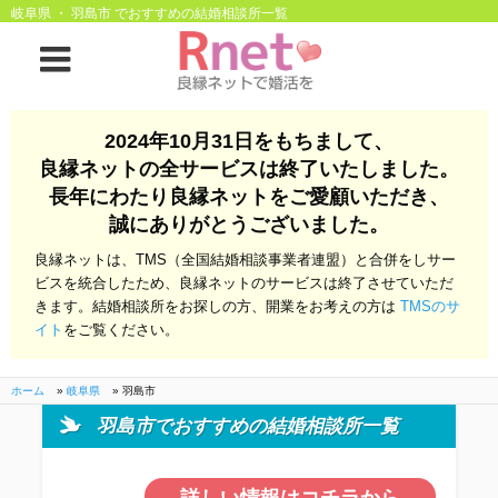
岐阜県 ・ 羽島市 でおすすめの結婚相談所一覧
ホーム
2024年10月31日をもちまして、
良縁ネットの全サービスは終了いたしました。
良縁ネットとは
長年にわたり良縁ネットをご愛顧いただき、
誠にありがとうございました。
他社との違い
お金のこと
良縁ネットは、TMS（全国結婚相談事業者連盟）と合併をしサー
会社概要
ビスを統合したため、良縁ネットのサービスは終了させていただ
きます。結婚相談所をお探しの方、開業をお考えの方は
TMSのサ
よくある質問
イト
をご覧ください。
一般のよくある質問
相談室からのよくあ
る質問
ホーム
»
岐阜県
»
羽島市
羽島市でおすすめの結婚相談所一覧
開業支援