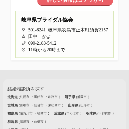
詳しい情報はコチラから
他社との違い
岐阜県ブライダル協会
お金のこと
501-6241 岐阜県羽島市正木町須賀2157
会社概要
田中 かよ
090-2183-5412
11時から20時まで
一般のよくある質問
相談室からのよくある質問
結婚相談所を探す
北海道
札幌市
函館市
釧路市
岩手県
盛岡市
宮城県
富谷市
仙台市
東松島市
山形県
山形市
福島県
須賀川市
福島市
茨城県
つくば市
栃木県
下都賀郡
群馬県
高崎市
前橋市