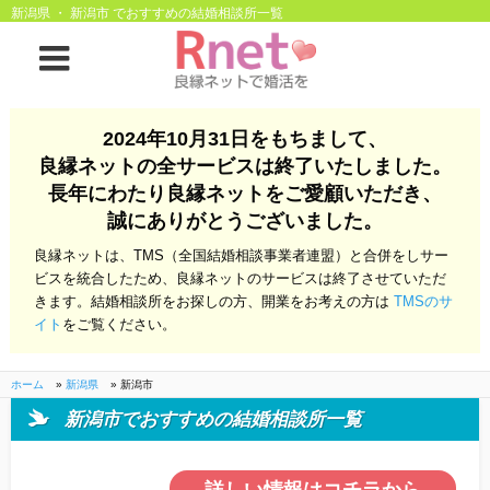
新潟県 ・ 新潟市 でおすすめの結婚相談所一覧
ホーム
2024年10月31日をもちまして、
良縁ネットの全サービスは終了いたしました。
良縁ネットとは
長年にわたり良縁ネットをご愛顧いただき、
誠にありがとうございました。
他社との違い
お金のこと
良縁ネットは、TMS（全国結婚相談事業者連盟）と合併をしサー
会社概要
ビスを統合したため、良縁ネットのサービスは終了させていただ
きます。結婚相談所をお探しの方、開業をお考えの方は
TMSのサ
よくある質問
イト
をご覧ください。
一般のよくある質問
相談室からのよくあ
る質問
ホーム
»
新潟県
»
新潟市
新潟市でおすすめの結婚相談所一覧
開業支援