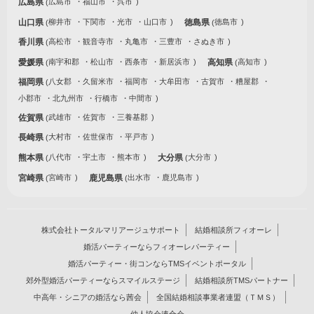
広島県
広島市
福山市
呉市
山口県
柳井市
下関市
光市
山口市
徳島県
徳島市
香川県
高松市
観音寺市
丸亀市
三豊市
さぬき市
愛媛県
南宇和郡
松山市
西条市
新居浜市
高知県
高知市
福岡県
八女郡
久留米市
福岡市
大牟田市
古賀市
糟屋郡
小郡市
北九州市
行橋市
中間市
佐賀県
武雄市
佐賀市
三養基郡
長崎県
大村市
佐世保市
平戸市
熊本県
八代市
宇土市
熊本市
大分県
大分市
宮崎県
宮崎市
鹿児島県
出水市
鹿児島市
株式会社トータルマリアージュサポート
結婚相談所フィオーレ
婚活パーティーならフィオーレパーティー
婚活パーティー・街コンならTMSイベントポータル
郊外型婚活パーティーならスマイルステージ
結婚相談所TMSパートナー
中高年・シニアの婚活なら茜会
全国結婚相談事業者連盟（ＴＭＳ）