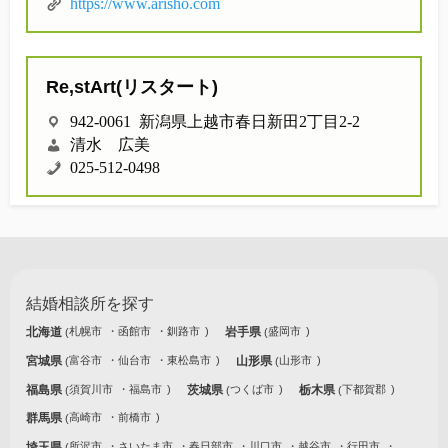
https://www.arisho.com
Re,stArt(リスタート)
942-0061 新潟県上越市春日新田2丁目2-2
清水 広美
025-512-0498
結婚相談所を探す
北海道
札幌市
函館市
釧路市
岩手県
盛岡市
宮城県
富谷市
仙台市
東松島市
山形県
山形市
福島県
須賀川市
福島市
茨城県
つくば市
栃木県
下都賀郡
群馬県
高崎市
前橋市
埼玉県
所沢市
さいたま市
春日部市
川口市
越谷市
行田市