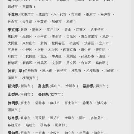
川越市
三郷市
千葉県
木更津市
成田市
八千代市
市川市
市原市
松戸市
佐倉市
長生郡
千葉市
船橋市
柏市
東京都
銀座
墨田区
江戸川区
青山
江東区
八王子市
恵比寿
品川区
小平市
表参道
目黒区
東久留米市
池袋
大田区
東村山市
新橋
世田谷区
有楽町
渋谷区
立川市
五反田
中野区
上野
杉並区
西東京市
府中市
豊島区
町田市
千代田区
北区
中央区
荒川区
武蔵野市
港区
板橋区
新宿区
練馬区
文京区
足立区
台東区
葛飾区
神奈川県
伊勢原市
厚木市
逗子市
横浜市
相模原市
川崎市
藤沢市
横須賀市
新潟県
新潟市
富山県
富山市
滑川市
福井県
福井市
山梨県
甲府市
長野県
松本市
静岡県
富士市
袋井市
藤枝市
富士宮市
静岡市
浜松市
沼津市
岐阜県
岐阜市
可児郡
可児市
大垣市
関市
多治見市
各務原市
瑞穂市
羽島市
羽島郡
愛知県
日進市
一宮市
小牧市
知立市
半田市
津島市