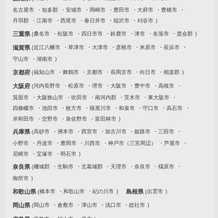
名古屋市
知多郡
安城市
岡崎市
豊田市
大府市
豊橋市
丹羽郡
江南市
西尾市
春日井市
稲沢市
刈谷市
三重県
桑名市
松阪市
四日市市
鈴鹿市
津市
名張市
度会郡
滋賀県
近江八幡市
草津市
大津市
彦根市
米原市
長浜市
守山市
湖南市
京都府
福知山市
舞鶴市
京都市
長岡京市
向日市
相楽郡
大阪府
河内長野市
松原市
堺市
大阪市
豊中市
高槻市
箕面市
大阪狭山市
吹田市
南河内郡
茨木市
東大阪市
四條畷市
池田市
枚方市
寝屋川市
和泉市
守口市
高石市
岸和田市
交野市
泉佐野市
富田林市
兵庫県
高砂市
洲本市
西宮市
加古川市
姫路市
三田市
小野市
丹波市
豊岡市
川西市
神戸市（三宮周辺）
芦屋市
尼崎市
宝塚市
明石市
奈良県
磯城郡
生駒市
北葛城郡
天理市
奈良市
橿原市
御所市
和歌山県
橋本市
和歌山市
紀の川市
島根県
出雲市
岡山県
岡山市
倉敷市
津山市
浅口市
総社市