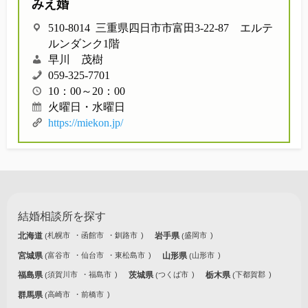
みえ婚
510-8014 三重県四日市市富田3-22-87 エルテ
ルンダンク1階
早川 茂樹
059-325-7701
10：00～20：00
火曜日・水曜日
https://miekon.jp/
結婚相談所を探す
北海道
札幌市
函館市
釧路市
岩手県
盛岡市
宮城県
富谷市
仙台市
東松島市
山形県
山形市
福島県
須賀川市
福島市
茨城県
つくば市
栃木県
下都賀郡
群馬県
高崎市
前橋市