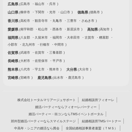
広島県
広島市
福山市
呉市
山口県
柳井市
下関市
光市
山口市
徳島県
徳島市
香川県
高松市
観音寺市
丸亀市
三豊市
さぬき市
愛媛県
南宇和郡
松山市
西条市
新居浜市
高知県
高知市
福岡県
八女郡
久留米市
福岡市
大牟田市
古賀市
糟屋郡
小郡市
北九州市
行橋市
中間市
佐賀県
武雄市
佐賀市
三養基郡
長崎県
大村市
佐世保市
平戸市
熊本県
八代市
宇土市
熊本市
大分県
大分市
宮崎県
宮崎市
鹿児島県
出水市
鹿児島市
株式会社トータルマリアージュサポート
結婚相談所フィオーレ
婚活パーティーならフィオーレパーティー
婚活パーティー・街コンならTMSイベントポータル
郊外型婚活パーティーならスマイルステージ
結婚相談所TMSパートナー
中高年・シニアの婚活なら茜会
全国結婚相談事業者連盟（ＴＭＳ）