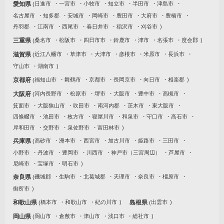
愛知県
日進市
一宮市
小牧市
知立市
半田市
津島市
名古屋市
知多郡
安城市
岡崎市
豊田市
大府市
豊橋市
丹羽郡
江南市
西尾市
春日井市
稲沢市
刈谷市
三重県
桑名市
松阪市
四日市市
鈴鹿市
津市
名張市
度会郡
滋賀県
近江八幡市
草津市
大津市
彦根市
米原市
長浜市
守山市
湖南市
京都府
福知山市
舞鶴市
京都市
長岡京市
向日市
相楽郡
大阪府
河内長野市
松原市
堺市
大阪市
豊中市
高槻市
箕面市
大阪狭山市
吹田市
南河内郡
茨木市
東大阪市
四條畷市
池田市
枚方市
寝屋川市
和泉市
守口市
高石市
岸和田市
交野市
泉佐野市
富田林市
兵庫県
高砂市
洲本市
西宮市
加古川市
姫路市
三田市
小野市
丹波市
豊岡市
川西市
神戸市（三宮周辺）
芦屋市
尼崎市
宝塚市
明石市
奈良県
磯城郡
生駒市
北葛城郡
天理市
奈良市
橿原市
御所市
和歌山県
橋本市
和歌山市
紀の川市
島根県
出雲市
岡山県
岡山市
倉敷市
津山市
浅口市
総社市