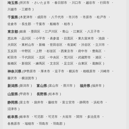
埼玉県
所沢市
さいたま市
春日部市
川口市
越谷市
行田市
川越市
三郷市
千葉県
木更津市
成田市
八千代市
市川市
市原市
松戸市
佐倉市
長生郡
千葉市
船橋市
柏市
東京都
銀座
墨田区
江戸川区
青山
江東区
八王子市
恵比寿
品川区
小平市
表参道
目黒区
東久留米市
池袋
大田区
東村山市
新橋
世田谷区
有楽町
渋谷区
立川市
五反田
中野区
上野
杉並区
西東京市
府中市
豊島区
町田市
千代田区
北区
中央区
荒川区
武蔵野市
港区
板橋区
新宿区
練馬区
文京区
足立区
台東区
葛飾区
神奈川県
伊勢原市
厚木市
逗子市
横浜市
相模原市
川崎市
藤沢市
横須賀市
新潟県
新潟市
富山県
富山市
滑川市
福井県
福井市
山梨県
甲府市
長野県
松本市
静岡県
富士市
袋井市
藤枝市
富士宮市
静岡市
浜松市
沼津市
岐阜県
岐阜市
可児郡
可児市
大垣市
関市
多治見市
各務原市
瑞穂市
羽島市
羽島郡