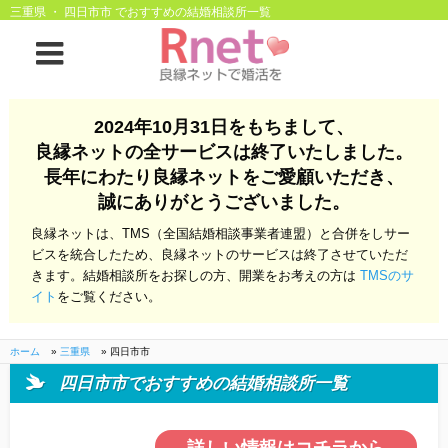
三重県 ・ 四日市市 でおすすめの結婚相談所一覧
ホーム
2024年10月31日をもちまして、
良縁ネットの全サービスは終了いたしました。
良縁ネットとは
長年にわたり良縁ネットをご愛顧いただき、
誠にありがとうございました。
他社との違い
お金のこと
良縁ネットは、TMS（全国結婚相談事業者連盟）と合併をしサー
会社概要
ビスを統合したため、良縁ネットのサービスは終了させていただ
きます。結婚相談所をお探しの方、開業をお考えの方は
TMSのサ
よくある質問
イト
をご覧ください。
一般のよくある質問
相談室からのよくあ
る質問
ホーム
»
三重県
»
四日市市
四日市市でおすすめの結婚相談所一覧
開業支援