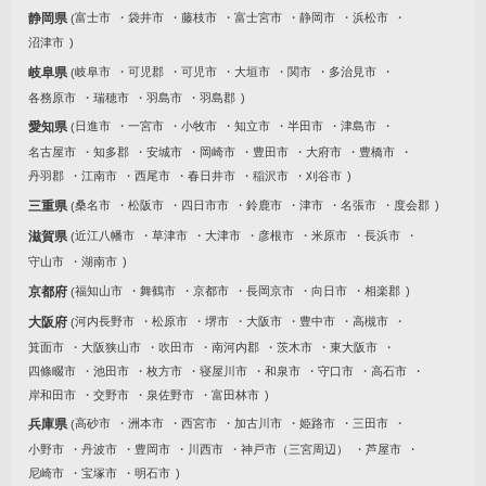
静岡県
富士市
袋井市
藤枝市
富士宮市
静岡市
浜松市
沼津市
岐阜県
岐阜市
可児郡
可児市
大垣市
関市
多治見市
各務原市
瑞穂市
羽島市
羽島郡
愛知県
日進市
一宮市
小牧市
知立市
半田市
津島市
名古屋市
知多郡
安城市
岡崎市
豊田市
大府市
豊橋市
丹羽郡
江南市
西尾市
春日井市
稲沢市
刈谷市
三重県
桑名市
松阪市
四日市市
鈴鹿市
津市
名張市
度会郡
滋賀県
近江八幡市
草津市
大津市
彦根市
米原市
長浜市
守山市
湖南市
京都府
福知山市
舞鶴市
京都市
長岡京市
向日市
相楽郡
大阪府
河内長野市
松原市
堺市
大阪市
豊中市
高槻市
箕面市
大阪狭山市
吹田市
南河内郡
茨木市
東大阪市
四條畷市
池田市
枚方市
寝屋川市
和泉市
守口市
高石市
岸和田市
交野市
泉佐野市
富田林市
兵庫県
高砂市
洲本市
西宮市
加古川市
姫路市
三田市
小野市
丹波市
豊岡市
川西市
神戸市（三宮周辺）
芦屋市
尼崎市
宝塚市
明石市