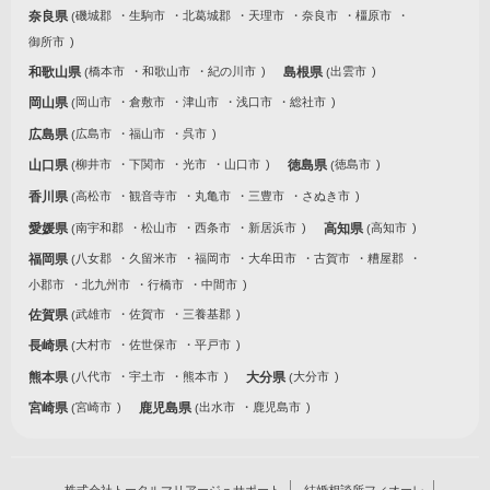
奈良県
磯城郡
生駒市
北葛城郡
天理市
奈良市
橿原市
御所市
和歌山県
橋本市
和歌山市
紀の川市
島根県
出雲市
岡山県
岡山市
倉敷市
津山市
浅口市
総社市
広島県
広島市
福山市
呉市
山口県
柳井市
下関市
光市
山口市
徳島県
徳島市
香川県
高松市
観音寺市
丸亀市
三豊市
さぬき市
愛媛県
南宇和郡
松山市
西条市
新居浜市
高知県
高知市
福岡県
八女郡
久留米市
福岡市
大牟田市
古賀市
糟屋郡
小郡市
北九州市
行橋市
中間市
佐賀県
武雄市
佐賀市
三養基郡
長崎県
大村市
佐世保市
平戸市
熊本県
八代市
宇土市
熊本市
大分県
大分市
宮崎県
宮崎市
鹿児島県
出水市
鹿児島市