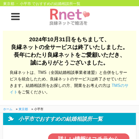
東京都 ・ 小平市 でおすすめの結婚相談所一覧
ホーム
2024年10月31日をもちまして、
良縁ネットの全サービスは終了いたしました。
良縁ネットとは
長年にわたり良縁ネットをご愛顧いただき、
誠にありがとうございました。
他社との違い
お金のこと
良縁ネットは、TMS（全国結婚相談事業者連盟）と合併をしサー
会社概要
ビスを統合したため、良縁ネットのサービスは終了させていただ
きます。結婚相談所をお探しの方、開業をお考えの方は
TMSのサ
よくある質問
イト
をご覧ください。
一般のよくある質問
相談室からのよくあ
る質問
ホーム
»
東京都
»
小平市
小平市でおすすめの結婚相談所一覧
開業支援