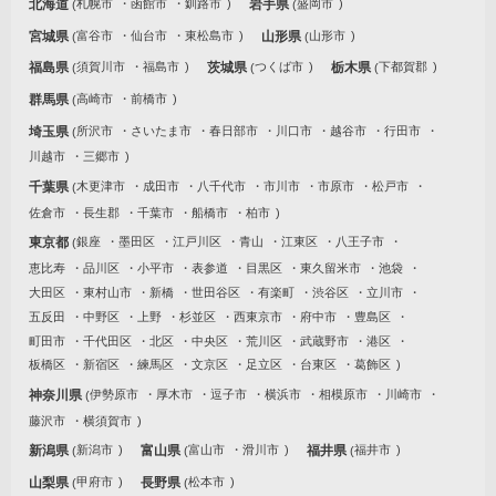
北海道
札幌市
函館市
釧路市
岩手県
盛岡市
宮城県
富谷市
仙台市
東松島市
山形県
山形市
福島県
須賀川市
福島市
茨城県
つくば市
栃木県
下都賀郡
群馬県
高崎市
前橋市
埼玉県
所沢市
さいたま市
春日部市
川口市
越谷市
行田市
川越市
三郷市
千葉県
木更津市
成田市
八千代市
市川市
市原市
松戸市
佐倉市
長生郡
千葉市
船橋市
柏市
東京都
銀座
墨田区
江戸川区
青山
江東区
八王子市
恵比寿
品川区
小平市
表参道
目黒区
東久留米市
池袋
大田区
東村山市
新橋
世田谷区
有楽町
渋谷区
立川市
五反田
中野区
上野
杉並区
西東京市
府中市
豊島区
町田市
千代田区
北区
中央区
荒川区
武蔵野市
港区
板橋区
新宿区
練馬区
文京区
足立区
台東区
葛飾区
神奈川県
伊勢原市
厚木市
逗子市
横浜市
相模原市
川崎市
藤沢市
横須賀市
新潟県
新潟市
富山県
富山市
滑川市
福井県
福井市
山梨県
甲府市
長野県
松本市