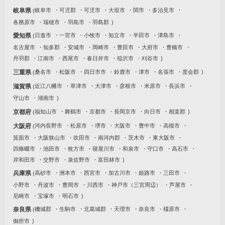
岐阜県
岐阜市
可児郡
可児市
大垣市
関市
多治見市
各務原市
瑞穂市
羽島市
羽島郡
愛知県
日進市
一宮市
小牧市
知立市
半田市
津島市
名古屋市
知多郡
安城市
岡崎市
豊田市
大府市
豊橋市
丹羽郡
江南市
西尾市
春日井市
稲沢市
刈谷市
三重県
桑名市
松阪市
四日市市
鈴鹿市
津市
名張市
度会郡
滋賀県
近江八幡市
草津市
大津市
彦根市
米原市
長浜市
守山市
湖南市
京都府
福知山市
舞鶴市
京都市
長岡京市
向日市
相楽郡
大阪府
河内長野市
松原市
堺市
大阪市
豊中市
高槻市
箕面市
大阪狭山市
吹田市
南河内郡
茨木市
東大阪市
四條畷市
池田市
枚方市
寝屋川市
和泉市
守口市
高石市
岸和田市
交野市
泉佐野市
富田林市
兵庫県
高砂市
洲本市
西宮市
加古川市
姫路市
三田市
小野市
丹波市
豊岡市
川西市
神戸市（三宮周辺）
芦屋市
尼崎市
宝塚市
明石市
奈良県
磯城郡
生駒市
北葛城郡
天理市
奈良市
橿原市
御所市