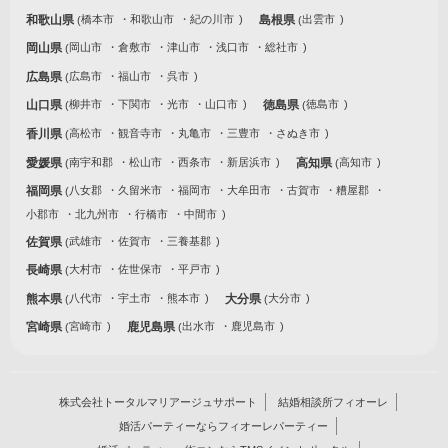
和歌山県
橋本市
和歌山市
紀の川市
島根県
出雲市
岡山県
岡山市
倉敷市
津山市
浅口市
総社市
広島県
広島市
福山市
呉市
山口県
柳井市
下関市
光市
山口市
徳島県
徳島市
香川県
高松市
観音寺市
丸亀市
三豊市
さぬき市
愛媛県
南宇和郡
松山市
西条市
新居浜市
高知県
高知市
福岡県
八女郡
久留米市
福岡市
大牟田市
古賀市
糟屋郡
小郡市
北九州市
行橋市
中間市
佐賀県
武雄市
佐賀市
三養基郡
長崎県
大村市
佐世保市
平戸市
熊本県
八代市
宇土市
熊本市
大分県
大分市
宮崎県
宮崎市
鹿児島県
出水市
鹿児島市
株式会社トータルマリアージュサポート
結婚相談所フィオーレ
婚活パーティーならフィオーレパーティー