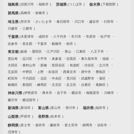
福島県
須賀川市
福島市
茨城県
つくば市
栃木県
下都賀郡
群馬県
高崎市
前橋市
埼玉県
所沢市
さいたま市
春日部市
川口市
越谷市
行田市
川越市
三郷市
千葉県
木更津市
成田市
八千代市
市川市
市原市
松戸市
佐倉市
長生郡
千葉市
船橋市
柏市
東京都
銀座
墨田区
江戸川区
青山
江東区
八王子市
恵比寿
品川区
小平市
表参道
目黒区
東久留米市
池袋
大田区
東村山市
新橋
世田谷区
有楽町
渋谷区
立川市
五反田
中野区
上野
杉並区
西東京市
府中市
豊島区
町田市
千代田区
北区
中央区
荒川区
武蔵野市
港区
板橋区
新宿区
練馬区
文京区
足立区
台東区
葛飾区
神奈川県
伊勢原市
厚木市
逗子市
横浜市
相模原市
川崎市
藤沢市
横須賀市
新潟県
新潟市
富山県
富山市
滑川市
福井県
福井市
山梨県
甲府市
長野県
松本市
静岡県
富士市
袋井市
藤枝市
富士宮市
静岡市
浜松市
沼津市