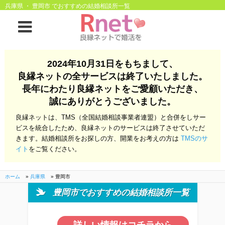
兵庫県 ・ 豊岡市 でおすすめの結婚相談所一覧
ホーム
2024年10月31日をもちまして、
良縁ネットの全サービスは終了いたしました。
良縁ネットとは
長年にわたり良縁ネットをご愛顧いただき、
誠にありがとうございました。
他社との違い
お金のこと
良縁ネットは、TMS（全国結婚相談事業者連盟）と合併をしサー
会社概要
ビスを統合したため、良縁ネットのサービスは終了させていただ
きます。結婚相談所をお探しの方、開業をお考えの方は
TMSのサ
よくある質問
イト
をご覧ください。
一般のよくある質問
相談室からのよくあ
る質問
ホーム
»
兵庫県
»
豊岡市
豊岡市でおすすめの結婚相談所一覧
開業支援