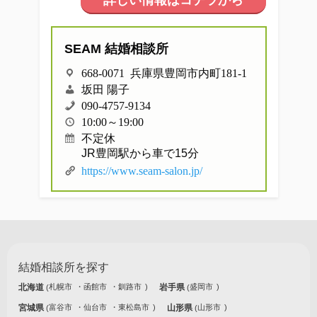
詳しい情報はコチラから
他社との違い
SEAM 結婚相談所
お金のこと
668-0071 兵庫県豊岡市内町181-1
会社概要
坂田 陽子
090-4757-9134
10:00～19:00
一般のよくある質問
不定休
JR豊岡駅から車で15分
https://www.seam-salon.jp/
相談室からのよくある質問
結婚相談所を探す
北海道
札幌市
函館市
釧路市
岩手県
盛岡市
宮城県
富谷市
仙台市
東松島市
山形県
山形市