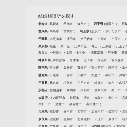
結婚相談所を探す
北海道
札幌市
函館市
釧路市
岩手県
盛岡市
宮
群馬県
高崎市
前橋市
埼玉県
所沢市
さいたま市
千葉県
木更津市
成田市
八千代市
市川市
市原市
東京都
銀座
墨田区
江戸川区
青山
江東区
八王子
五反田
中野区
上野
杉並区
西東京市
府中市
豊
神奈川県
伊勢原市
厚木市
逗子市
横浜市
相模原市
静岡県
富士市
袋井市
藤枝市
富士宮市
静岡市
浜
愛知県
日進市
一宮市
小牧市
知立市
半田市
津島
三重県
桑名市
松阪市
四日市市
鈴鹿市
津市
名張
京都府
福知山市
舞鶴市
京都市
長岡京市
向日市
大阪府
河内長野市
松原市
堺市
大阪市
豊中市
高
岸和田市
交野市
泉佐野市
富田林市
兵庫県
高砂市
洲本市
西宮市
加古川市
姫路市
三
奈良県
磯城郡
生駒市
北葛城郡
天理市
奈良市
橿
広島県
広島市
福山市
呉市
山口県
柳井市
下関市