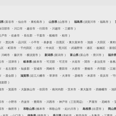
城県
富谷市
仙台市
東松島市
山形県
山形市
福島県
須賀川市
福島市
春日部市
川口市
越谷市
行田市
川越市
三郷市
松戸市
佐倉市
長生郡
千葉市
船橋市
柏市
市
恵比寿
品川区
小平市
表参道
目黒区
東久留米市
池袋
大田区
東村
島区
町田市
千代田区
北区
中央区
荒川区
武蔵野市
港区
板橋区
新宿
川崎市
藤沢市
横須賀市
新潟県
新潟市
富山県
富山市
滑川市
福井
松市
沼津市
岐阜県
岐阜市
可児郡
可児市
大垣市
関市
多治見市
各務
市
名古屋市
知多郡
安城市
岡崎市
豊田市
大府市
豊橋市
丹羽郡
江南
市
度会郡
滋賀県
近江八幡市
草津市
大津市
彦根市
米原市
長浜市
守
相楽郡
槻市
箕面市
大阪狭山市
吹田市
南河内郡
茨木市
東大阪市
四條畷市
池
田市
小野市
丹波市
豊岡市
川西市
神戸市（三宮周辺）
芦屋市
尼崎市
原市
御所市
和歌山県
橋本市
和歌山市
紀の川市
島根県
出雲市
岡山
光市
山口市
徳島県
徳島市
香川県
高松市
観音寺市
丸亀市
三豊市