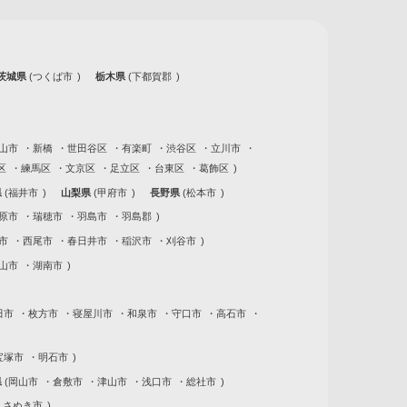
茨城県
つくば市
栃木県
下都賀郡
山市
新橋
世田谷区
有楽町
渋谷区
立川市
区
練馬区
文京区
足立区
台東区
葛飾区
県
福井市
山梨県
甲府市
長野県
松本市
原市
瑞穂市
羽島市
羽島郡
市
西尾市
春日井市
稲沢市
刈谷市
山市
湖南市
田市
枚方市
寝屋川市
和泉市
守口市
高石市
宝塚市
明石市
県
岡山市
倉敷市
津山市
浅口市
総社市
さぬき市