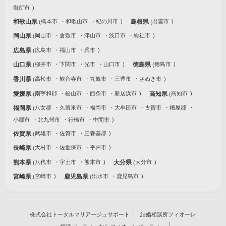
御所市
和歌山県
橋本市
和歌山市
紀の川市
島根県
出雲市
岡山県
岡山市
倉敷市
津山市
浅口市
総社市
広島県
広島市
福山市
呉市
山口県
柳井市
下関市
光市
山口市
徳島県
徳島市
香川県
高松市
観音寺市
丸亀市
三豊市
さぬき市
愛媛県
南宇和郡
松山市
西条市
新居浜市
高知県
高知市
福岡県
八女郡
久留米市
福岡市
大牟田市
古賀市
糟屋郡
小郡市
北九州市
行橋市
中間市
佐賀県
武雄市
佐賀市
三養基郡
長崎県
大村市
佐世保市
平戸市
熊本県
八代市
宇土市
熊本市
大分県
大分市
宮崎県
宮崎市
鹿児島県
出水市
鹿児島市
株式会社トータルマリアージュサポート
結婚相談所フィオーレ