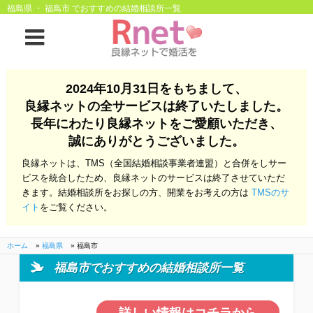
福島県 ・ 福島市 でおすすめの結婚相談所一覧
ホーム
2024年10月31日をもちまして、
良縁ネットの全サービスは終了いたしました。
良縁ネットとは
長年にわたり良縁ネットをご愛顧いただき、
誠にありがとうございました。
他社との違い
お金のこと
良縁ネットは、TMS（全国結婚相談事業者連盟）と合併をしサー
会社概要
ビスを統合したため、良縁ネットのサービスは終了させていただ
きます。結婚相談所をお探しの方、開業をお考えの方は
TMSのサ
よくある質問
イト
をご覧ください。
一般のよくある質問
相談室からのよくあ
る質問
ホーム
»
福島県
»
福島市
福島市でおすすめの結婚相談所一覧
開業支援