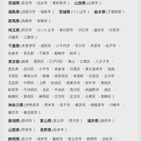
宮城県
富谷市
仙台市
東松島市
山形県
山形市
福島県
須賀川市
福島市
茨城県
つくば市
栃木県
下都賀郡
群馬県
高崎市
前橋市
埼玉県
所沢市
さいたま市
春日部市
川口市
越谷市
行田市
川越市
三郷市
千葉県
木更津市
成田市
八千代市
市川市
市原市
松戸市
佐倉市
長生郡
千葉市
船橋市
柏市
東京都
銀座
墨田区
江戸川区
青山
江東区
八王子市
恵比寿
品川区
小平市
表参道
目黒区
東久留米市
池袋
大田区
東村山市
新橋
世田谷区
有楽町
渋谷区
立川市
五反田
中野区
上野
杉並区
西東京市
府中市
豊島区
町田市
千代田区
北区
中央区
荒川区
武蔵野市
港区
板橋区
新宿区
練馬区
文京区
足立区
台東区
葛飾区
神奈川県
伊勢原市
厚木市
逗子市
横浜市
相模原市
川崎市
藤沢市
横須賀市
新潟県
新潟市
富山県
富山市
滑川市
福井県
福井市
山梨県
甲府市
長野県
松本市
静岡県
富士市
袋井市
藤枝市
富士宮市
静岡市
浜松市