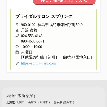
詳しい情報はコチラから
他社との違い
ブライダルサロン スプリング
お金のこと
960-0102 福島県福島市鎌田字町59-9
会社概要
丹治 逸雄
024-553-4143
090-4633-5871
一般のよくある質問
10:00～19:00
火曜日
阿武隈急行線［卸町］ [卸売り団地入口]
相談室からのよくある質問
https://spring-haru.com
結婚相談所を探す
北海道
札幌市
函館市
釧路市
岩手県
盛岡市