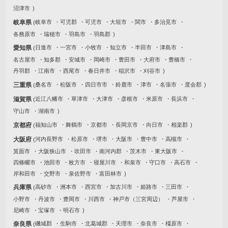
沼津市
岐阜県
岐阜市
可児郡
可児市
大垣市
関市
多治見市
各務原市
瑞穂市
羽島市
羽島郡
愛知県
日進市
一宮市
小牧市
知立市
半田市
津島市
名古屋市
知多郡
安城市
岡崎市
豊田市
大府市
豊橋市
丹羽郡
江南市
西尾市
春日井市
稲沢市
刈谷市
三重県
桑名市
松阪市
四日市市
鈴鹿市
津市
名張市
度会郡
滋賀県
近江八幡市
草津市
大津市
彦根市
米原市
長浜市
守山市
湖南市
京都府
福知山市
舞鶴市
京都市
長岡京市
向日市
相楽郡
大阪府
河内長野市
松原市
堺市
大阪市
豊中市
高槻市
箕面市
大阪狭山市
吹田市
南河内郡
茨木市
東大阪市
四條畷市
池田市
枚方市
寝屋川市
和泉市
守口市
高石市
岸和田市
交野市
泉佐野市
富田林市
兵庫県
高砂市
洲本市
西宮市
加古川市
姫路市
三田市
小野市
丹波市
豊岡市
川西市
神戸市（三宮周辺）
芦屋市
尼崎市
宝塚市
明石市
奈良県
磯城郡
生駒市
北葛城郡
天理市
奈良市
橿原市