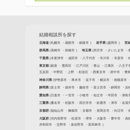
結婚相談所を探す
北海道
札幌市
函館市
釧路市
岩手県
盛岡市
宮
群馬県
高崎市
前橋市
埼玉県
所沢市
さいたま市
千葉県
木更津市
成田市
八千代市
市川市
市原市
東京都
銀座
墨田区
江戸川区
青山
江東区
八王子
五反田
中野区
上野
杉並区
西東京市
府中市
豊
神奈川県
伊勢原市
厚木市
逗子市
横浜市
相模原市
静岡県
富士市
袋井市
藤枝市
富士宮市
静岡市
浜
愛知県
日進市
一宮市
小牧市
知立市
半田市
津島
三重県
桑名市
松阪市
四日市市
鈴鹿市
津市
名張
京都府
福知山市
舞鶴市
京都市
長岡京市
向日市
大阪府
河内長野市
松原市
堺市
大阪市
豊中市
高
岸和田市
交野市
泉佐野市
富田林市