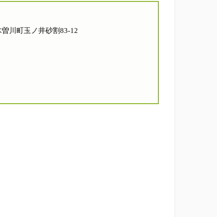
市木曽川町玉ノ井砂割83-12