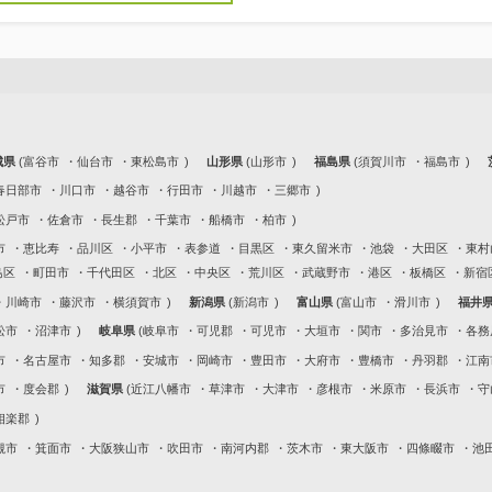
城県
富谷市
仙台市
東松島市
山形県
山形市
福島県
須賀川市
福島市
春日部市
川口市
越谷市
行田市
川越市
三郷市
松戸市
佐倉市
長生郡
千葉市
船橋市
柏市
市
恵比寿
品川区
小平市
表参道
目黒区
東久留米市
池袋
大田区
東村
島区
町田市
千代田区
北区
中央区
荒川区
武蔵野市
港区
板橋区
新宿
川崎市
藤沢市
横須賀市
新潟県
新潟市
富山県
富山市
滑川市
福井
松市
沼津市
岐阜県
岐阜市
可児郡
可児市
大垣市
関市
多治見市
各務
市
名古屋市
知多郡
安城市
岡崎市
豊田市
大府市
豊橋市
丹羽郡
江南
市
度会郡
滋賀県
近江八幡市
草津市
大津市
彦根市
米原市
長浜市
守
相楽郡
槻市
箕面市
大阪狭山市
吹田市
南河内郡
茨木市
東大阪市
四條畷市
池