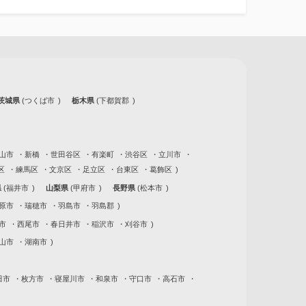
茨城県
つくば市
栃木県
下都賀郡
山市
新橋
世田谷区
有楽町
渋谷区
立川市
区
練馬区
文京区
足立区
台東区
葛飾区
県
福井市
山梨県
甲府市
長野県
松本市
原市
瑞穂市
羽島市
羽島郡
市
西尾市
春日井市
稲沢市
刈谷市
山市
湖南市
田市
枚方市
寝屋川市
和泉市
守口市
高石市