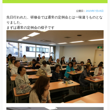
他社との違い
公開日：
2015年7月15日
株式会
お金のこと
先日行われた、研修会では通常の定例会とは一味違うものとな
りました。
まずは通常の定例会の様子です
会社概要
一般のよくある質問
相談室からのよくある質問