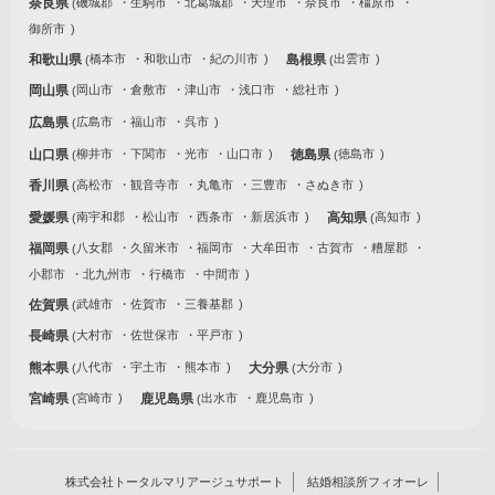
奈良県
磯城郡
生駒市
北葛城郡
天理市
奈良市
橿原市
御所市
和歌山県
橋本市
和歌山市
紀の川市
島根県
出雲市
岡山県
岡山市
倉敷市
津山市
浅口市
総社市
広島県
広島市
福山市
呉市
山口県
柳井市
下関市
光市
山口市
徳島県
徳島市
香川県
高松市
観音寺市
丸亀市
三豊市
さぬき市
愛媛県
南宇和郡
松山市
西条市
新居浜市
高知県
高知市
福岡県
八女郡
久留米市
福岡市
大牟田市
古賀市
糟屋郡
小郡市
北九州市
行橋市
中間市
佐賀県
武雄市
佐賀市
三養基郡
長崎県
大村市
佐世保市
平戸市
熊本県
八代市
宇土市
熊本市
大分県
大分市
宮崎県
宮崎市
鹿児島県
出水市
鹿児島市
株式会社トータルマリアージュサポート
結婚相談所フィオーレ