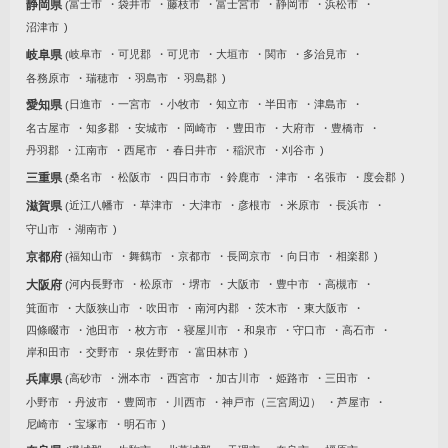
静岡県
富士市
袋井市
藤枝市
富士宮市
静岡市
浜松市
沼津市
岐阜県
岐阜市
可児郡
可児市
大垣市
関市
多治見市
各務原市
瑞穂市
羽島市
羽島郡
愛知県
日進市
一宮市
小牧市
知立市
半田市
津島市
名古屋市
知多郡
安城市
岡崎市
豊田市
大府市
豊橋市
丹羽郡
江南市
西尾市
春日井市
稲沢市
刈谷市
三重県
桑名市
松阪市
四日市市
鈴鹿市
津市
名張市
度会郡
滋賀県
近江八幡市
草津市
大津市
彦根市
米原市
長浜市
守山市
湖南市
京都府
福知山市
舞鶴市
京都市
長岡京市
向日市
相楽郡
大阪府
河内長野市
松原市
堺市
大阪市
豊中市
高槻市
箕面市
大阪狭山市
吹田市
南河内郡
茨木市
東大阪市
四條畷市
池田市
枚方市
寝屋川市
和泉市
守口市
高石市
岸和田市
交野市
泉佐野市
富田林市
兵庫県
高砂市
洲本市
西宮市
加古川市
姫路市
三田市
小野市
丹波市
豊岡市
川西市
神戸市（三宮周辺）
芦屋市
尼崎市
宝塚市
明石市