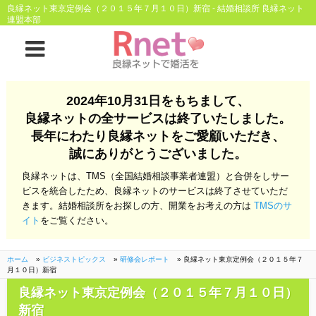
良縁ネット東京定例会（２０１５年７月１０日）新宿 - 結婚相談所 良縁ネット
連盟本部
ホーム
2024年10月31日をもちまして、
良縁ネットとは
良縁ネットの全サービスは終了いたしました。
長年にわたり良縁ネットをご愛顧いただき、
他社との違い
お金のこと
誠にありがとうございました。
会社概要
良縁ネットは、TMS（全国結婚相談事業者連盟）と合併をしサー
ビスを統合したため、良縁ネットのサービスは終了させていただ
よくある質問
きます。結婚相談所をお探しの方、開業をお考えの方は
TMSのサ
イト
をご覧ください。
一般のよくある質問
相談室からのよくあ
る質問
ホーム
»
ビジネストピックス
»
研修会レポート
»
良縁ネット東京定例会（２０１５年７
月１０日）新宿
開業支援
良縁ネット東京定例会（２０１５年７月１０日）
新宿