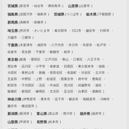
宮城県
富谷市
仙台市
東松島市
山形県
山形市
福島県
須賀川市
福島市
茨城県
つくば市
栃木県
下都賀郡
群馬県
高崎市
前橋市
埼玉県
所沢市
さいたま市
春日部市
川口市
越谷市
行田市
川越市
三郷市
千葉県
木更津市
成田市
八千代市
市川市
市原市
松戸市
佐倉市
長生郡
千葉市
船橋市
柏市
東京都
銀座
墨田区
江戸川区
青山
江東区
八王子市
恵比寿
品川区
小平市
表参道
目黒区
東久留米市
池袋
大田区
東村山市
新橋
世田谷区
有楽町
渋谷区
立川市
五反田
中野区
上野
杉並区
西東京市
府中市
豊島区
町田市
千代田区
北区
中央区
荒川区
武蔵野市
港区
板橋区
新宿区
練馬区
文京区
足立区
台東区
葛飾区
神奈川県
伊勢原市
厚木市
逗子市
横浜市
相模原市
川崎市
藤沢市
横須賀市
新潟県
新潟市
富山県
富山市
滑川市
福井県
福井市
山梨県
甲府市
長野県
松本市