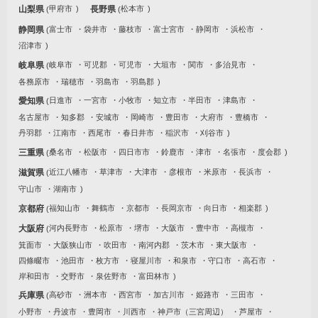
山梨県
甲府市
長野県
松本市
静岡県
富士市
袋井市
藤枝市
富士宮市
静岡市
浜松市
沼津市
岐阜県
岐阜市
可児郡
可児市
大垣市
関市
多治見市
各務原市
瑞穂市
羽島市
羽島郡
愛知県
日進市
一宮市
小牧市
知立市
半田市
津島市
名古屋市
知多郡
安城市
岡崎市
豊田市
大府市
豊橋市
丹羽郡
江南市
西尾市
春日井市
稲沢市
刈谷市
三重県
桑名市
松阪市
四日市市
鈴鹿市
津市
名張市
度会郡
滋賀県
近江八幡市
草津市
大津市
彦根市
米原市
長浜市
守山市
湖南市
京都府
福知山市
舞鶴市
京都市
長岡京市
向日市
相楽郡
大阪府
河内長野市
松原市
堺市
大阪市
豊中市
高槻市
箕面市
大阪狭山市
吹田市
南河内郡
茨木市
東大阪市
四條畷市
池田市
枚方市
寝屋川市
和泉市
守口市
高石市
岸和田市
交野市
泉佐野市
富田林市
兵庫県
高砂市
洲本市
西宮市
加古川市
姫路市
三田市
小野市
丹波市
豊岡市
川西市
神戸市（三宮周辺）
芦屋市