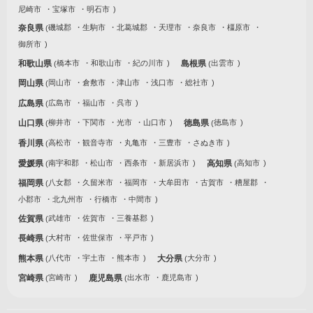
尼崎市
宝塚市
明石市
奈良県
磯城郡
生駒市
北葛城郡
天理市
奈良市
橿原市
御所市
和歌山県
橋本市
和歌山市
紀の川市
島根県
出雲市
岡山県
岡山市
倉敷市
津山市
浅口市
総社市
広島県
広島市
福山市
呉市
山口県
柳井市
下関市
光市
山口市
徳島県
徳島市
香川県
高松市
観音寺市
丸亀市
三豊市
さぬき市
愛媛県
南宇和郡
松山市
西条市
新居浜市
高知県
高知市
福岡県
八女郡
久留米市
福岡市
大牟田市
古賀市
糟屋郡
小郡市
北九州市
行橋市
中間市
佐賀県
武雄市
佐賀市
三養基郡
長崎県
大村市
佐世保市
平戸市
熊本県
八代市
宇土市
熊本市
大分県
大分市
宮崎県
宮崎市
鹿児島県
出水市
鹿児島市