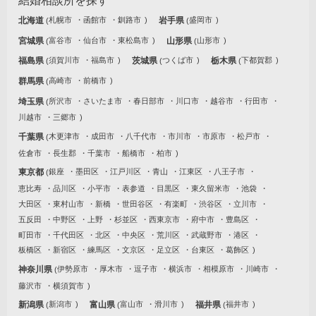
結婚相談所を探す
北海道
札幌市
函館市
釧路市
岩手県
盛岡市
宮城県
富谷市
仙台市
東松島市
山形県
山形市
福島県
須賀川市
福島市
茨城県
つくば市
栃木県
下都賀郡
群馬県
高崎市
前橋市
埼玉県
所沢市
さいたま市
春日部市
川口市
越谷市
行田市
川越市
三郷市
千葉県
木更津市
成田市
八千代市
市川市
市原市
松戸市
佐倉市
長生郡
千葉市
船橋市
柏市
東京都
銀座
墨田区
江戸川区
青山
江東区
八王子市
恵比寿
品川区
小平市
表参道
目黒区
東久留米市
池袋
大田区
東村山市
新橋
世田谷区
有楽町
渋谷区
立川市
五反田
中野区
上野
杉並区
西東京市
府中市
豊島区
町田市
千代田区
北区
中央区
荒川区
武蔵野市
港区
板橋区
新宿区
練馬区
文京区
足立区
台東区
葛飾区
神奈川県
伊勢原市
厚木市
逗子市
横浜市
相模原市
川崎市
藤沢市
横須賀市
新潟県
新潟市
富山県
富山市
滑川市
福井県
福井市