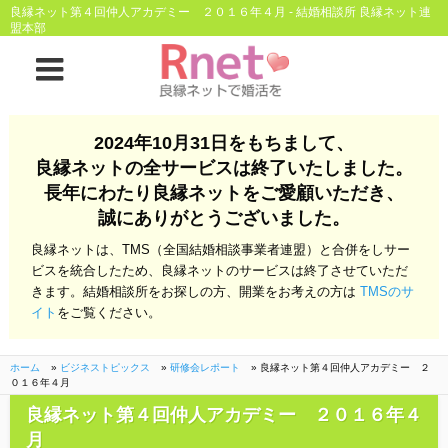
良縁ネット第４回仲人アカデミー ２０１６年４月 - 結婚相談所 良縁ネット連
盟本部
ホーム
2024年10月31日をもちまして、
良縁ネットとは
良縁ネットの全サービスは終了いたしました。
長年にわたり良縁ネットをご愛顧いただき、
他社との違い
お金のこと
誠にありがとうございました。
会社概要
良縁ネットは、TMS（全国結婚相談事業者連盟）と合併をしサー
ビスを統合したため、良縁ネットのサービスは終了させていただ
よくある質問
きます。結婚相談所をお探しの方、開業をお考えの方は
TMSのサ
イト
をご覧ください。
一般のよくある質問
相談室からのよくあ
る質問
ホーム
»
ビジネストピックス
»
研修会レポート
»
良縁ネット第４回仲人アカデミー ２
０１６年４月
開業支援
良縁ネット第４回仲人アカデミー ２０１６年４
月