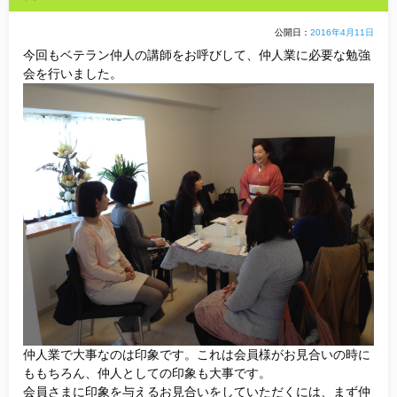
他社との違い
公開日：
2016年4月11日
株式会
今回もベテラン仲人の講師をお呼びして、仲人業に必要な勉強
お金のこと
会を行いました。
会社概要
一般のよくある質問
相談室からのよくある質問
仲人業で大事なのは印象です。これは会員様がお見合いの時に
ももちろん、仲人としての印象も大事です。
会員さまに印象を与えるお見合いをしていただくには、まず仲