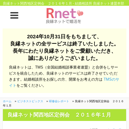
良縁ネット関西地区定例会 ２０１６年１月 - 結婚相談所 良縁ネット連盟本部
ホーム
2024年10月31日をもちまして、
良縁ネットの全サービスは終了いたしました。
良縁ネットとは
長年にわたり良縁ネットをご愛顧いただき、
誠にありがとうございました。
他社との違い
お金のこと
良縁ネットは、TMS（全国結婚相談事業者連盟）と合併をしサー
会社概要
ビスを統合したため、良縁ネットのサービスは終了させていただ
きます。結婚相談所をお探しの方、開業をお考えの方は
TMSのサ
よくある質問
イト
をご覧ください。
一般のよくある質問
相談室からのよくあ
る質問
ホーム
»
ビジネストピックス
»
研修会レポート
»
良縁ネット関西地区定例会 ２０１６
年１月
開業支援
良縁ネット関西地区定例会 ２０１６年１月