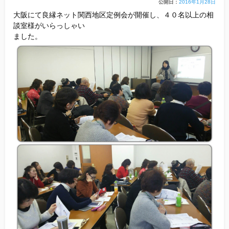
公開日：
2016年1月28日
株式会
他社との違い
大阪にて良縁ネット関西地区定例会が開催し、４０名以上の相
談室様がいらっしゃい
お金のこと
ました。
会社概要
一般のよくある質問
相談室からのよくある質問