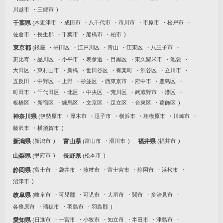
川越市
三郷市
千葉県
木更津市
成田市
八千代市
市川市
市原市
松戸市
佐倉市
長生郡
千葉市
船橋市
柏市
東京都
銀座
墨田区
江戸川区
青山
江東区
八王子市
恵比寿
品川区
小平市
表参道
目黒区
東久留米市
池袋
大田区
東村山市
新橋
世田谷区
有楽町
渋谷区
立川市
五反田
中野区
上野
杉並区
西東京市
府中市
豊島区
町田市
千代田区
北区
中央区
荒川区
武蔵野市
港区
板橋区
新宿区
練馬区
文京区
足立区
台東区
葛飾区
神奈川県
伊勢原市
厚木市
逗子市
横浜市
相模原市
川崎市
藤沢市
横須賀市
新潟県
新潟市
富山県
富山市
滑川市
福井県
福井市
山梨県
甲府市
長野県
松本市
静岡県
富士市
袋井市
藤枝市
富士宮市
静岡市
浜松市
沼津市
岐阜県
岐阜市
可児郡
可児市
大垣市
関市
多治見市
各務原市
瑞穂市
羽島市
羽島郡
愛知県
日進市
一宮市
小牧市
知立市
半田市
津島市