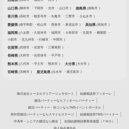
山口県
柳井市
下関市
光市
山口市
徳島県
徳島市
香川県
高松市
観音寺市
丸亀市
三豊市
さぬき市
愛媛県
南宇和郡
松山市
西条市
新居浜市
高知県
高知市
福岡県
八女郡
久留米市
福岡市
大牟田市
古賀市
糟屋郡
小郡市
北九州市
行橋市
中間市
佐賀県
武雄市
佐賀市
三養基郡
長崎県
大村市
佐世保市
平戸市
熊本県
八代市
宇土市
熊本市
大分県
大分市
宮崎県
宮崎市
鹿児島県
出水市
鹿児島市
株式会社トータルマリアージュサポート
結婚相談所フィオーレ
婚活パーティーならフィオーレパーティー
婚活パーティー・街コンならTMSイベントポータル
郊外型婚活パーティーならスマイルステージ
結婚相談所TMSパートナー
中高年・シニアの婚活なら茜会
全国結婚相談事業者連盟（ＴＭＳ）
仲人協会連合会