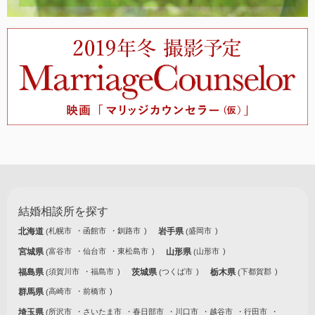
結婚相談所を探す
北海道
札幌市
函館市
釧路市
岩手県
盛岡市
宮城県
富谷市
仙台市
東松島市
山形県
山形市
福島県
須賀川市
福島市
茨城県
つくば市
栃木県
下都賀郡
群馬県
高崎市
前橋市
埼玉県
所沢市
さいたま市
春日部市
川口市
越谷市
行田市