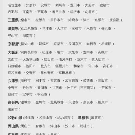
名古屋市
知多郡
安城市
岡崎市
豊田市
大府市
豊橋市
丹羽郡
江南市
西尾市
春日井市
稲沢市
刈谷市
三重県
桑名市
松阪市
四日市市
鈴鹿市
津市
名張市
度会郡
滋賀県
近江八幡市
草津市
大津市
彦根市
米原市
長浜市
守山市
湖南市
京都府
福知山市
舞鶴市
京都市
長岡京市
向日市
相楽郡
大阪府
河内長野市
松原市
堺市
大阪市
豊中市
高槻市
箕面市
大阪狭山市
吹田市
南河内郡
茨木市
東大阪市
四條畷市
池田市
枚方市
寝屋川市
和泉市
守口市
高石市
岸和田市
交野市
泉佐野市
富田林市
兵庫県
高砂市
洲本市
西宮市
加古川市
姫路市
三田市
小野市
丹波市
豊岡市
川西市
神戸市（三宮周辺）
芦屋市
尼崎市
宝塚市
明石市
奈良県
磯城郡
生駒市
北葛城郡
天理市
奈良市
橿原市
御所市
和歌山県
橋本市
和歌山市
紀の川市
島根県
出雲市
岡山県
岡山市
倉敷市
津山市
浅口市
総社市
広島県
広島市
福山市
呉市