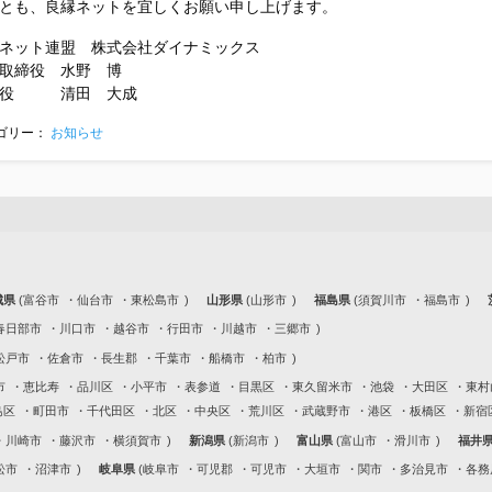
とも、良縁ネットを宜しくお願い申し上げます。
ネット連盟 株式会社ダイナミックス
取締役 水野 博
締役 清田 大成
ゴリー：
お知らせ
城県
富谷市
仙台市
東松島市
山形県
山形市
福島県
須賀川市
福島市
春日部市
川口市
越谷市
行田市
川越市
三郷市
松戸市
佐倉市
長生郡
千葉市
船橋市
柏市
市
恵比寿
品川区
小平市
表参道
目黒区
東久留米市
池袋
大田区
東村
島区
町田市
千代田区
北区
中央区
荒川区
武蔵野市
港区
板橋区
新宿
川崎市
藤沢市
横須賀市
新潟県
新潟市
富山県
富山市
滑川市
福井
松市
沼津市
岐阜県
岐阜市
可児郡
可児市
大垣市
関市
多治見市
各務