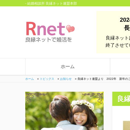
- 結婚相談所 良縁ネット連盟本部
20
長
良縁ネット
終了させて
ホーム
ホーム
»
トピックス
»
お知らせ
»
良縁ネット連盟より 2022年 新年の
良縁