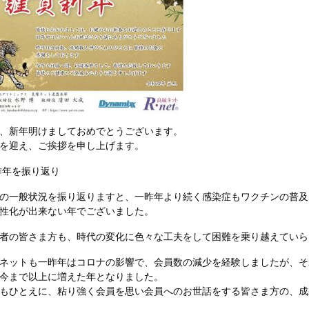
、新年明けましておめでとうございます。
を迎え、ご挨拶を申し上げます。
昨年を振り返り
の一般状況を振り返りますと、一昨年より続く感染症もワクチ
ンの普及
性
化が出来ない年でございました。
者の皆さま方も、時代の変化に色々な工夫をして困難を乗り越
えていら
ネットも一昨年はコロナの影響で、会員数の減少を経験しまし
たが、そ
今
まで以上に増えた年となりました。
もひとえに、粘り強く会員を思い会員へのお世話をする皆さま
方の、成