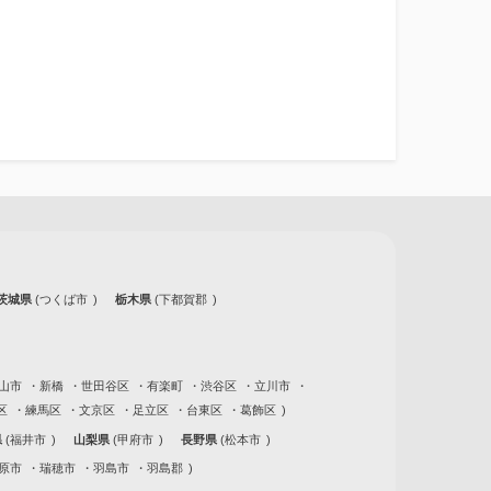
茨城県
つくば市
栃木県
下都賀郡
山市
新橋
世田谷区
有楽町
渋谷区
立川市
区
練馬区
文京区
足立区
台東区
葛飾区
県
福井市
山梨県
甲府市
長野県
松本市
原市
瑞穂市
羽島市
羽島郡