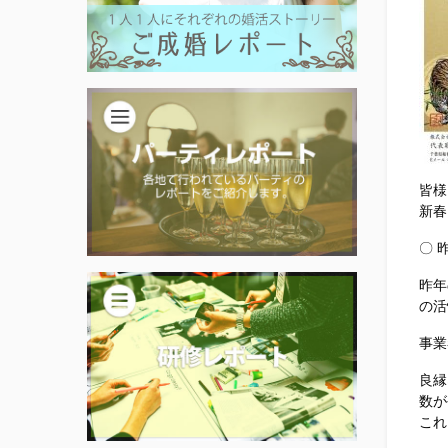
皆様
新春
〇 
昨年
の活
事業
良縁
数が
これ