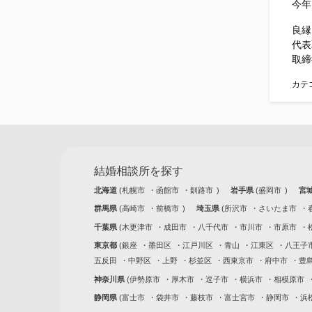
今年
良縁
代表
取
カテ
結婚相談所を探す
北海道
札幌市
函館市
釧路市
岩手県
盛岡市
宮
群馬県
高崎市
前橋市
埼玉県
所沢市
さいたま市
千葉県
木更津市
成田市
八千代市
市川市
市原市
東京都
銀座
墨田区
江戸川区
青山
江東区
八王子
五反田
中野区
上野
杉並区
西東京市
府中市
豊
神奈川県
伊勢原市
厚木市
逗子市
横浜市
相模原市
静岡県
富士市
袋井市
藤枝市
富士宮市
静岡市
浜