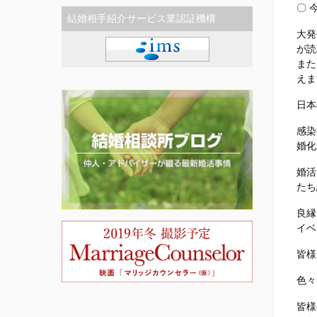
〇 
結婚相手紹介サービス業認証機構
大発
が読
また
えま
日本
感染
婚化
婚活
たち
良縁
イベ
皆様
色々
皆様