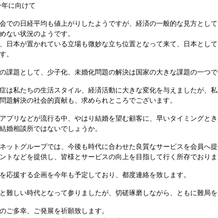
今年に向けて
会での日経平均も値上がりしたようですが、経済の一般的な見
方として
め
ない状況のようです。
、日本が置かれている立場も微妙な立ち位置となって来て、日
本として
す
。
の課題として、少子化、未婚化問題の解決は国家の大きな課題
の一つで
症は私たちの生活スタイル、経済活動に大きな変化を与えまし
たが、私
問
題解決の社会的貢献も、求められところでございます。
アプリなどが流行る中、やはり結婚を望む顧客に、早いタイミ
ングとき
結婚相談所ではないでしょうか。
ネットグループでは、今後も時代に合わせた良質なサービスを
会員へ提
ントなどを提供し、皆様とサービスの向上を目指して行く所存
でおりま
を応援する企画を今年も予定しており、都度連絡を
致します。
と難しい時代となって参りましたが、切磋琢磨しながら、とも
に難局を
のご多幸、ご発展を祈願致します。