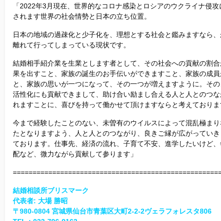
「2022年3月現在、世界的なコロナ感染とロシアのウクライナ侵
されます世界の社会情勢と日本の立ち位置。
日本の地域の過疎化と少子化を、理想とする社会と鑑みますなら、
離れて行ってしまっている現状です。
結婚相手紹介業を生業とします者として、その社会への貢献の割合
果を出すこと、家族の誕生のお手伝いができますこと、家族の成員
と、家族の思いが一つになって、その一つが増えますように。その
活性化にも貢献できまして、助け合い励まし合える人と人とのつな
れますことに、喜びを持って働かせて頂けますならと考えておりま
今まで経験したことのない、未曽有のウイルスによって混乱極まり
たとなりますよう、人と人とのつながり、良きご縁が広がっていき
ております。仕事先、経済の流れ、子育て不安、進学したいけど、
配など、微力ながら貢献して参ります」
====================================================
結婚相談所ブリスマーク
代表者: 大場 勝昭
〒980-0804 宮城県仙台市青葉区大町2-2-2ヴェラフォレスタ806