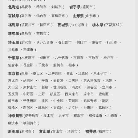
北海道
札幌市
函館市
釧路市
岩手県
盛岡市
宮城県
富谷市
仙台市
東松島市
山形県
山形市
福島県
須賀川市
福島市
茨城県
つくば市
栃木県
下都賀郡
群馬県
高崎市
前橋市
埼玉県
所沢市
さいたま市
春日部市
川口市
越谷市
行田市
川越市
三郷市
千葉県
木更津市
成田市
八千代市
市川市
市原市
松戸市
佐倉市
長生郡
千葉市
船橋市
柏市
東京都
銀座
墨田区
江戸川区
青山
江東区
八王子市
恵比寿
品川区
小平市
表参道
目黒区
東久留米市
池袋
大田区
東村山市
新橋
世田谷区
有楽町
渋谷区
立川市
五反田
中野区
上野
杉並区
西東京市
府中市
豊島区
町田市
千代田区
北区
中央区
荒川区
武蔵野市
港区
板橋区
新宿区
練馬区
文京区
足立区
台東区
葛飾区
神奈川県
伊勢原市
厚木市
逗子市
横浜市
相模原市
川崎市
藤沢市
横須賀市
新潟県
新潟市
富山県
富山市
滑川市
福井県
福井市