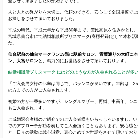
盟させて頂きましたのが始まりです。
人と人との繋がりを大切に、信頼のできる、安心して全国規模でご
お探しをさせて頂いておりました。
平成の時代、平成元年から平成30年まで、安比高原を住みかとし
宮城県仙台市にて結婚相談所ブリスマーク(商標登録)として本格活
た。
仙台駅前の仙台マークワン19階に駅前サロン、青葉通りの大町に
ン、大宮サロン
と、精力的にお世話をさせて頂いております。
結婚相談所ブリスマーク にはどのような方が入会されることが多
「ご入会男女様の比率は同じで、バランスが良いです。年齢は、25
の方までの方がご入会されます。
初婚の方が一番多いですが、シングルマザー、再婚、中高年、シニ
もご入会されます。
ご成婚退会者様のご紹介でのご入会者様もいらっしゃいますし、い
でのアプローチが功を奏してご入会頂くこともあります。安心感と
と、日々の活動に誠心誠意、真心こめてお世話をさせて頂いており