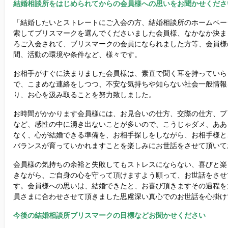
結婚相談所をはじめられてからの会員様への思いをお聞かせくださ
「結婚したいとストレートにご入会の方、結婚相談所のホームペー
索してブリスマークを選んでくださいました会員様、なかなか決ま
ろご入会されて、ブリスマークの会員になられました方等、会員様
間、活動の環境や条件など、様々です。
お相手がすぐに決まりました会員様は、素直で聞く耳を持っていら
で、こまめな連絡をしつつ、不安な気持ちや知らない社会一般情報
り、お心を汲み取ることを努力致しました。
お時間がかかります会員様には、お見合いの仕方、交際の仕方、プ
など、感性の中に湧き出ないことが多いので、こうじゃダメ、ああ
なく、心が結婚できる準備を、お相手探しをしながら、お相手様と
バランスが育っていかれますことを楽しみにお世話をさせて頂いて
会員様の気持ちの余裕と失敗してもストレスにならない、喜びと楽
きながら、ご自身の心を守って頂けますよう願って、お世話をさせ
す。会員様への思いは、結婚できたと、お喜び頂きますその過程を
員さまに合わせさせて頂きました思慮深い真心でのお世話を心掛け
今後の結婚相談所ブリスマークの目標などお聞かせください