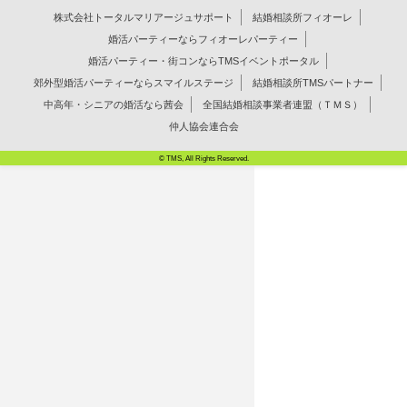
株式会社トータルマリアージュサポート
結婚相談所フィオーレ
婚活パーティーならフィオーレパーティー
婚活パーティー・街コンならTMSイベントポータル
郊外型婚活パーティーならスマイルステージ
結婚相談所TMSパートナー
中高年・シニアの婚活なら茜会
全国結婚相談事業者連盟（ＴＭＳ）
仲人協会連合会
© TMS, All Rights Reserved.