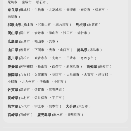
尼崎市
宝塚市
明石市
奈良県
磯城郡
生駒市
北葛城郡
天理市
奈良市
橿原市
御所市
和歌山県
橋本市
和歌山市
紀の川市
島根県
出雲市
岡山県
岡山市
倉敷市
津山市
浅口市
総社市
広島県
広島市
福山市
呉市
山口県
柳井市
下関市
光市
山口市
徳島県
徳島市
香川県
高松市
観音寺市
丸亀市
三豊市
さぬき市
愛媛県
南宇和郡
松山市
西条市
新居浜市
高知県
高知市
福岡県
八女郡
久留米市
福岡市
大牟田市
古賀市
糟屋郡
小郡市
北九州市
行橋市
中間市
佐賀県
武雄市
佐賀市
三養基郡
長崎県
大村市
佐世保市
平戸市
熊本県
八代市
宇土市
熊本市
大分県
大分市
宮崎県
宮崎市
鹿児島県
出水市
鹿児島市