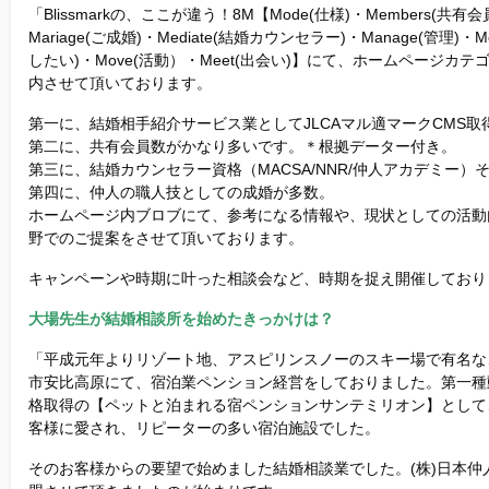
「Blissmarkの、ここが違う！8M【Mode(仕様)・Members(共有会
Mariage(ご成婚)・Mediate(結婚カウンセラー)・Manage(管理)・Mot
したい)・Move(活動）・Meet(出会い)】にて、ホームページカ
内させて頂いております。
第一に、結婚相手紹介サービス業としてJLCAマル適マークCMS取
第二に、共有会員数がかなり多いです。＊根拠データー付き。
第三に、結婚カウンセラー資格（MACSA/NNR/仲人アカデミー）
第四に、仲人の職人技としての成婚が多数。
ホームページ内ブロブにて、参考になる情報や、現状としての活動
野でのご提案をさせて頂いております。
キャンペーンや時期に叶った相談会など、時期を捉え開催しており
大場先生が結婚相談所を始めたきっかけは？
「平成元年よりリゾート地、アスピリンスノーのスキー場で有名な
市安比高原にて、宿泊業ペンション経営をしておりました。第一種
格取得の【ペットと泊まれる宿ペンションサンテミリオン】として
客様に愛され、リピーターの多い宿泊施設でした。
そのお客様からの要望で始めました結婚相談業でした。(株)日本仲