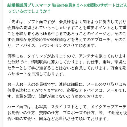
結婚相談所ブリスマーク 独自の会員さまへの婚活のサポートはど
っているのでしょうか？
「先ずは、ソフト面ですが、会員様をよく知るように努力しており
会員様の要望されていらっしゃいますことを重要ポイントとして重
ことを取り巻くあらゆる生じるであろうことのイメージと、そのこ
す会員様かを質疑応答や経験値などを考えてのアプローチ、そのこ
り、アドバイス、カウンセリングさせて頂きます。
何事にも、タイミングがありますので、アンテナを張っております
な分野での、情報収集に努力しております。お仕事、趣味、環境な
セラーとして学び過ぎることはないと自負しております。万全を期
ムサポートを目指しております。
お一人お一人の会員様です。連絡は細目に、メールのやり取りはも
何度も読むことができますので、必要なアドバイスは、メールでし
す。言葉を選び、誤解が生じないよう努めております。
ハード面では、お写真、スタイリストとして、メイクアップアーテ
お見合いの仕方、交際の仕方、プロポーズの仕方、等、 の用意が
合い時の立会い、同席などお世話させて頂いております」