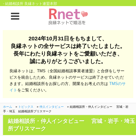
- 結婚相談所 良縁ネット連盟本部
ホーム
2024年10月31日をもちまして、
良縁ネットの全サービスは終了いたしました。
良縁ネットとは
長年にわたり良縁ネットをご愛顧いただき、
誠にありがとうございました。
他社との違い
お金のこと
良縁ネットは、TMS（全国結婚相談事業者連盟）と合併をしサー
会社概要
ビスを統合したため、良縁ネットのサービスは終了させていただ
きます。結婚相談所をお探しの方、開業をお考えの方は
TMSのサ
よくある質問
イト
をご覧ください。
一般のよくある質問
相談室からのよくあ
る質問
ホーム
»
トピックス
»
仲人インタビュー
»
結婚相談所・仲人インタビュー 宮城・岩
手・埼玉 結婚相談所ブリスマーク
開業支援
結婚相談所・仲人インタビュー 宮城・岩手・埼玉
所ブリスマーク