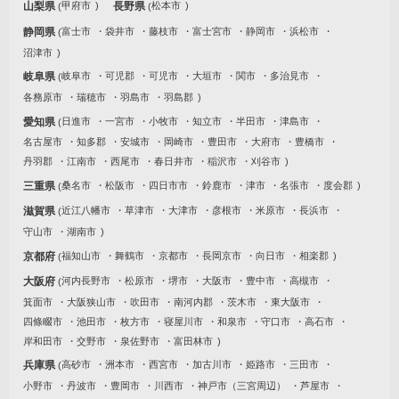
山梨県
甲府市
長野県
松本市
静岡県
富士市
袋井市
藤枝市
富士宮市
静岡市
浜松市
沼津市
岐阜県
岐阜市
可児郡
可児市
大垣市
関市
多治見市
各務原市
瑞穂市
羽島市
羽島郡
愛知県
日進市
一宮市
小牧市
知立市
半田市
津島市
名古屋市
知多郡
安城市
岡崎市
豊田市
大府市
豊橋市
丹羽郡
江南市
西尾市
春日井市
稲沢市
刈谷市
三重県
桑名市
松阪市
四日市市
鈴鹿市
津市
名張市
度会郡
滋賀県
近江八幡市
草津市
大津市
彦根市
米原市
長浜市
守山市
湖南市
京都府
福知山市
舞鶴市
京都市
長岡京市
向日市
相楽郡
大阪府
河内長野市
松原市
堺市
大阪市
豊中市
高槻市
箕面市
大阪狭山市
吹田市
南河内郡
茨木市
東大阪市
四條畷市
池田市
枚方市
寝屋川市
和泉市
守口市
高石市
岸和田市
交野市
泉佐野市
富田林市
兵庫県
高砂市
洲本市
西宮市
加古川市
姫路市
三田市
小野市
丹波市
豊岡市
川西市
神戸市（三宮周辺）
芦屋市