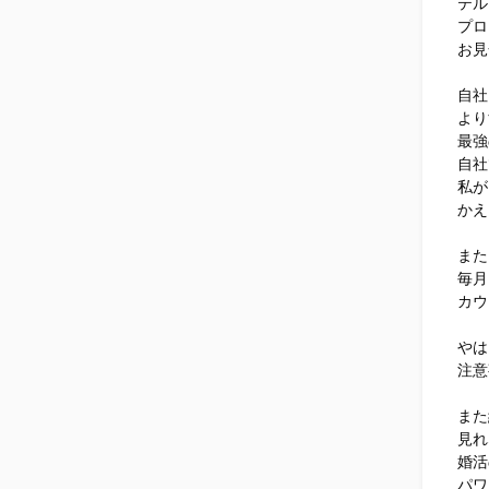
テル
プロ
お見
自社
より
最強
自社
私が
かえ
また
毎月
カウ
やは
注意
また
見れ
婚活
パワ