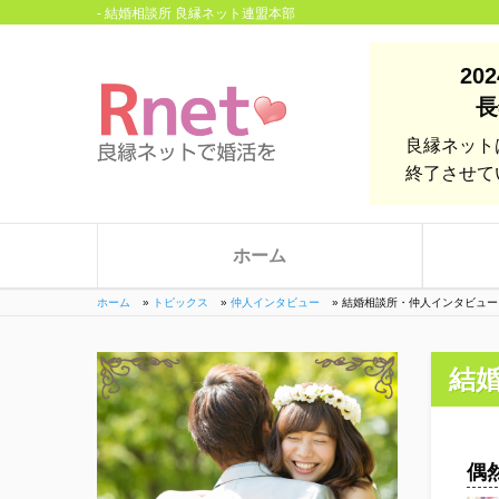
- 結婚相談所 良縁ネット連盟本部
20
長
良縁ネット
終了させて
ホーム
ホーム
»
トピックス
»
仲人インタビュー
»
結婚相談所・仲人インタビュ
結
偶