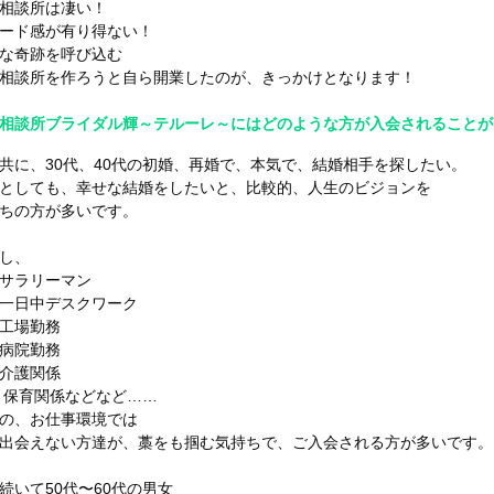
相談所は凄い！
ード感が有り得ない！
な奇跡を呼び込む
相談所を作ろうと自ら開業したのが、きっかけとなります！
相談所ブライダル輝～テルーレ～にはどのような方が入会されることが
共に、30代、40代の初婚、再婚で、本気で、結婚相手を探したい。
としても、幸せな結婚をしたいと、比較的、人生のビジョンを
ちの方が多いです。
し、
ラリーマン
日中デスクワーク
場勤務
院勤務
護関係
育関係などなど……
の、お仕事環境では
出会えない方達が、藁をも掴む気持ちで、ご入会される方が多いです。
続いて50代〜60代の男女