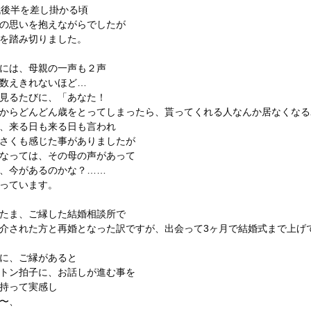
代後半を差し掛かる頃
の思いを抱えながらでしたが
を踏み切りました。
には、母親の一声も２声
数えきれないほど…
見るたびに、「あなた！
からどんどん歳をとってしまったら、貰ってくれる人なんか居なくなる
、来る日も来る日も言われ
さくも感じた事がありましたが
なっては、その母の声があって
、今があるのかな？……
っています。
たま、ご縁した結婚相談所で
介された方と再婚となった訳ですが、出会って3ヶ月で結婚式まで上げ
に、ご縁があると
トン拍子に、お話しが進む事を
持って実感し
〜、