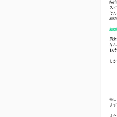
結婚
スピ
そん
結婚
結婚
男女
なん
お持
しか
サ
一
工
病
介
保
毎日
まず
また