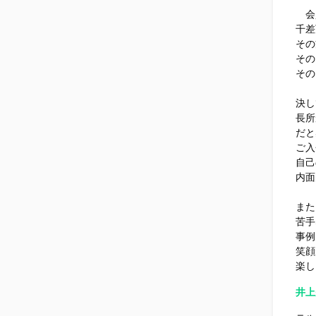
会員
千差
その
その
その
決し
長所
だと
ご入
自己
内面
また
苦手
事例
笑顔
楽し
井上