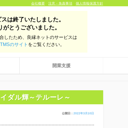
会社概要
注意・免責事項
個人情報保護方針
ビスは終了いたしました。
りがとうございました。
統合したため、良縁ネットのサービスは
TMSのサイト
をご覧ください。
開業支援
ライダル輝～テルーレ～
公開日：
2022年3月10日
株式会社yoien