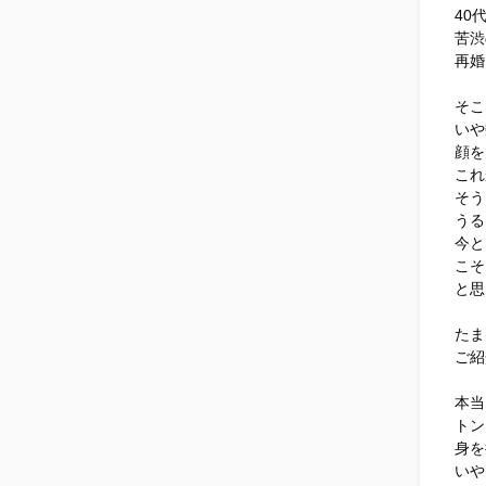
40
苦渋
再婚
そこ
いや
顔を
これ
そう
うる
今と
こそ
と思
たま
ご紹
本当
トン
身を
いや