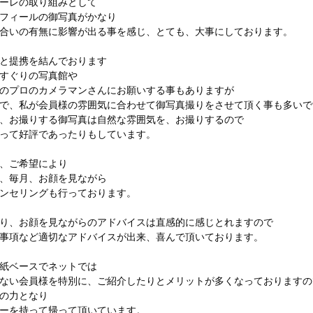
ーレの取り組みとして
フィールの御写真がかなり
合いの有無に影響が出る事を感じ、とても、大事にしております。
と提携を結んでおります
すぐりの写真館や
のプロのカメラマンさんにお願いする事もありますが
で、私が会員様の雰囲気に合わせて御写真撮りをさせて頂く事も多いで
、お撮りする御写真は自然な雰囲気を、お撮りするので
って好評であったりもしています。
、ご希望により
、毎月、お顔を見ながら
ンセリングも行っております。
り、お顔を見ながらのアドバイスは直感的に感じとれますので
事項など適切なアドバイスが出来、喜んで頂いております。
紙ベースでネットでは
ない会員様を特別に、ご紹介したりとメリットが多くなっておりますの
の力となり
ーを持って帰って頂いています。