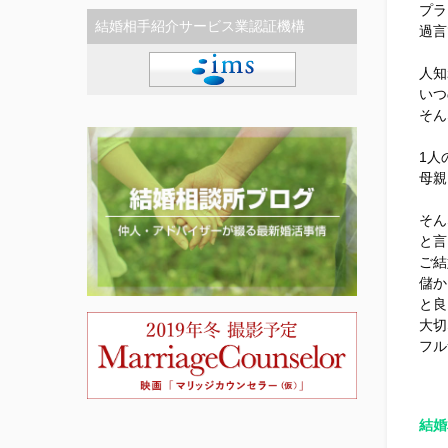
プラ
結婚相手紹介サービス業認証機構
過言
人知
いつ
そん
1人
母親
そん
と言
ご結
儲か
と良
大切
フル
結婚