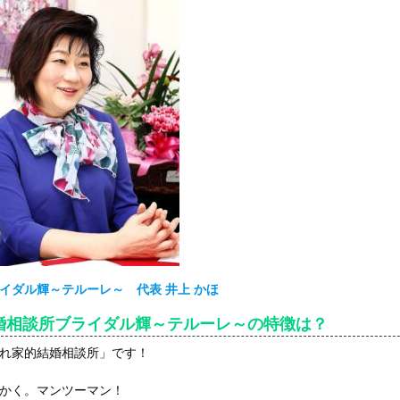
イダル輝～テルーレ～ 代表 井上 かほ
婚相談所ブライダル輝～テルーレ～の特徴は？
れ家的結婚相談所」です！
かく。マンツーマン！