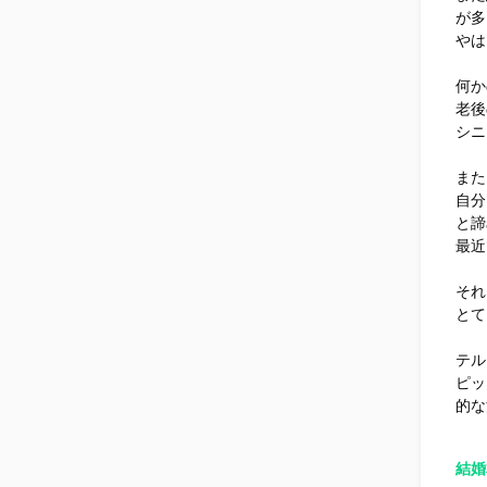
が多
やは
何か
老後
シニ
また
自分
と諦
最近
それ
とて
テル
ピッ
的な
結婚