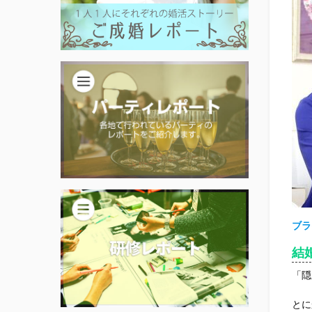
ブラ
結
「隠
とに