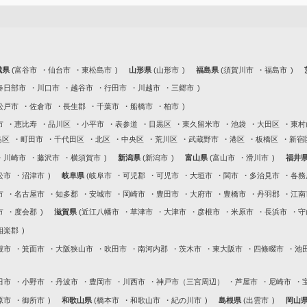
城県
富谷市
仙台市
東松島市
山形県
山形市
福島県
須賀川市
福島市
春日部市
川口市
越谷市
行田市
川越市
三郷市
松戸市
佐倉市
長生郡
千葉市
船橋市
柏市
市
恵比寿
品川区
小平市
表参道
目黒区
東久留米市
池袋
大田区
東村
島区
町田市
千代田区
北区
中央区
荒川区
武蔵野市
港区
板橋区
新宿
川崎市
藤沢市
横須賀市
新潟県
新潟市
富山県
富山市
滑川市
福井
松市
沼津市
岐阜県
岐阜市
可児郡
可児市
大垣市
関市
多治見市
各務
市
名古屋市
知多郡
安城市
岡崎市
豊田市
大府市
豊橋市
丹羽郡
江南
市
度会郡
滋賀県
近江八幡市
草津市
大津市
彦根市
米原市
長浜市
守
相楽郡
槻市
箕面市
大阪狭山市
吹田市
南河内郡
茨木市
東大阪市
四條畷市
池
田市
小野市
丹波市
豊岡市
川西市
神戸市（三宮周辺）
芦屋市
尼崎市
原市
御所市
和歌山県
橋本市
和歌山市
紀の川市
島根県
出雲市
岡山