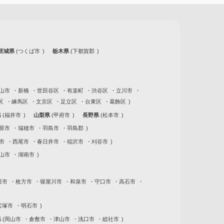
茨城県
つくば市
栃木県
下都賀郡
山市
新橋
世田谷区
有楽町
渋谷区
立川市
区
練馬区
文京区
足立区
台東区
葛飾区
県
福井市
山梨県
甲府市
長野県
松本市
原市
瑞穂市
羽島市
羽島郡
市
西尾市
春日井市
稲沢市
刈谷市
山市
湖南市
田市
枚方市
寝屋川市
和泉市
守口市
高石市
宝塚市
明石市
県
岡山市
倉敷市
津山市
浅口市
総社市