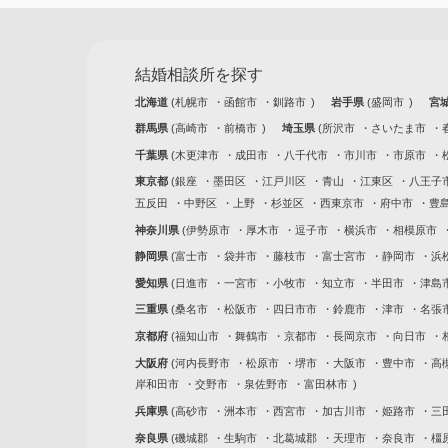
結婚相談所を探す
北海道
札幌市
函館市
釧路市
岩手県
盛岡市
宮
群馬県
高崎市
前橋市
埼玉県
所沢市
さいたま市
千葉県
木更津市
成田市
八千代市
市川市
市原市
東京都
銀座
墨田区
江戸川区
青山
江東区
八王子
五反田
中野区
上野
杉並区
西東京市
府中市
豊
神奈川県
伊勢原市
厚木市
逗子市
横浜市
相模原市
静岡県
富士市
袋井市
藤枝市
富士宮市
静岡市
浜
愛知県
日進市
一宮市
小牧市
知立市
半田市
津島
三重県
桑名市
松阪市
四日市市
鈴鹿市
津市
名張
京都府
福知山市
舞鶴市
京都市
長岡京市
向日市
大阪府
河内長野市
松原市
堺市
大阪市
豊中市
高
岸和田市
交野市
泉佐野市
富田林市
兵庫県
高砂市
洲本市
西宮市
加古川市
姫路市
三
奈良県
磯城郡
生駒市
北葛城郡
天理市
奈良市
橿