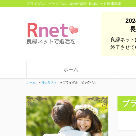
ブライダル ビッグベル - 結婚相談所 良縁ネット連盟本部
20
長
良縁ネット
終了させて
ホーム
ホーム
»
仲人リスト
»
ブライダル ビッグベル
ブ