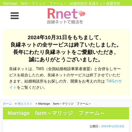
Marriage farm～マリッジ ファーム～ - 結婚相談所 良縁ネット連盟本部
ホーム
2024年10月31日をもちまして、
良縁ネットの全サービスは終了いたしました。
良縁ネットとは
長年にわたり良縁ネットをご愛顧いただき、
誠にありがとうございました。
他社との違い
お金のこと
良縁ネットは、TMS（全国結婚相談事業者連盟）と合併をしサー
会社概要
ビスを統合したため、良縁ネットのサービスは終了させていただ
きます。結婚相談所をお探しの方、開業をお考えの方は
TMSのサ
よくある質問
イト
をご覧ください。
一般のよくある質問
相談室からのよくあ
る質問
ホーム
»
仲人リスト
»
Marriage farm～マリッジ ファーム～
Marriage farm～マリッジ ファーム～
開業支援
公開日：
2024年12月13日
株式会