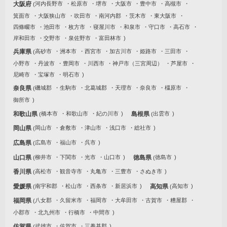
大阪府
河内長野市
松原市
堺市
大阪市
豊中市
高槻市
箕面市
大阪狭山市
吹田市
南河内郡
茨木市
東大阪市
四條畷市
池田市
枚方市
寝屋川市
和泉市
守口市
高石市
岸和田市
交野市
泉佐野市
富田林市
兵庫県
高砂市
洲本市
西宮市
加古川市
姫路市
三田市
小野市
丹波市
豊岡市
川西市
神戸市（三宮周辺）
芦屋市
尼崎市
宝塚市
明石市
奈良県
磯城郡
生駒市
北葛城郡
天理市
奈良市
橿原市
御所市
和歌山県
橋本市
和歌山市
紀の川市
島根県
出雲市
岡山県
岡山市
倉敷市
津山市
浅口市
総社市
広島県
広島市
福山市
呉市
山口県
柳井市
下関市
光市
山口市
徳島県
徳島市
香川県
高松市
観音寺市
丸亀市
三豊市
さぬき市
愛媛県
南宇和郡
松山市
西条市
新居浜市
高知県
高知市
福岡県
八女郡
久留米市
福岡市
大牟田市
古賀市
糟屋郡
小郡市
北九州市
行橋市
中間市
佐賀県
武雄市
佐賀市
三養基郡