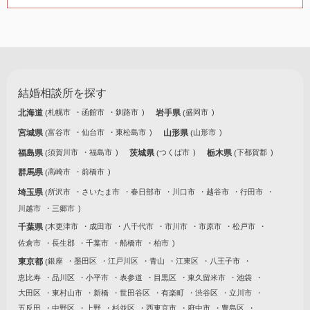
結婚相談所を探す
北海道
札幌市
函館市
釧路市
岩手県
盛岡市
宮城県
富谷市
仙台市
東松島市
山形県
山形市
福島県
須賀川市
福島市
茨城県
つくば市
栃木県
下都賀郡
群馬県
高崎市
前橋市
埼玉県
所沢市
さいたま市
春日部市
川口市
越谷市
行田市
川越市
三郷市
千葉県
木更津市
成田市
八千代市
市川市
市原市
松戸市
佐倉市
長生郡
千葉市
船橋市
柏市
東京都
銀座
墨田区
江戸川区
青山
江東区
八王子市
恵比寿
品川区
小平市
表参道
目黒区
東久留米市
池袋
大田区
東村山市
新橋
世田谷区
有楽町
渋谷区
立川市
五反田
中野区
上野
杉並区
西東京市
府中市
豊島区