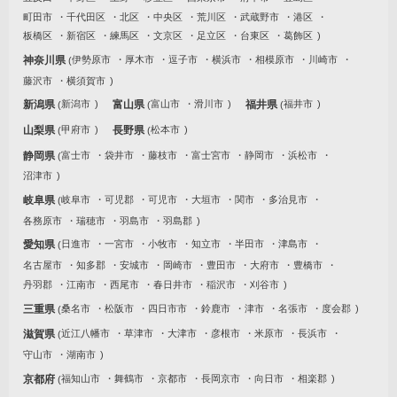
町田市
千代田区
北区
中央区
荒川区
武蔵野市
港区
板橋区
新宿区
練馬区
文京区
足立区
台東区
葛飾区
神奈川県
伊勢原市
厚木市
逗子市
横浜市
相模原市
川崎市
藤沢市
横須賀市
新潟県
新潟市
富山県
富山市
滑川市
福井県
福井市
山梨県
甲府市
長野県
松本市
静岡県
富士市
袋井市
藤枝市
富士宮市
静岡市
浜松市
沼津市
岐阜県
岐阜市
可児郡
可児市
大垣市
関市
多治見市
各務原市
瑞穂市
羽島市
羽島郡
愛知県
日進市
一宮市
小牧市
知立市
半田市
津島市
名古屋市
知多郡
安城市
岡崎市
豊田市
大府市
豊橋市
丹羽郡
江南市
西尾市
春日井市
稲沢市
刈谷市
三重県
桑名市
松阪市
四日市市
鈴鹿市
津市
名張市
度会郡
滋賀県
近江八幡市
草津市
大津市
彦根市
米原市
長浜市
守山市
湖南市
京都府
福知山市
舞鶴市
京都市
長岡京市
向日市
相楽郡