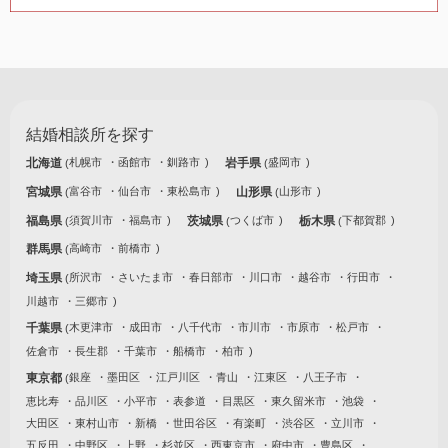
結婚相談所を探す
北海道
札幌市
函館市
釧路市
岩手県
盛岡市
宮城県
富谷市
仙台市
東松島市
山形県
山形市
福島県
須賀川市
福島市
茨城県
つくば市
栃木県
下都賀郡
群馬県
高崎市
前橋市
埼玉県
所沢市
さいたま市
春日部市
川口市
越谷市
行田市
川越市
三郷市
千葉県
木更津市
成田市
八千代市
市川市
市原市
松戸市
佐倉市
長生郡
千葉市
船橋市
柏市
東京都
銀座
墨田区
江戸川区
青山
江東区
八王子市
恵比寿
品川区
小平市
表参道
目黒区
東久留米市
池袋
大田区
東村山市
新橋
世田谷区
有楽町
渋谷区
立川市
五反田
中野区
上野
杉並区
西東京市
府中市
豊島区