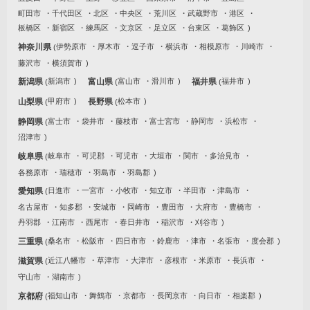
町田市
千代田区
北区
中央区
荒川区
武蔵野市
港区
板橋区
新宿区
練馬区
文京区
足立区
台東区
葛飾区
神奈川県
伊勢原市
厚木市
逗子市
横浜市
相模原市
川崎市
藤沢市
横須賀市
新潟県
新潟市
富山県
富山市
滑川市
福井県
福井市
山梨県
甲府市
長野県
松本市
静岡県
富士市
袋井市
藤枝市
富士宮市
静岡市
浜松市
沼津市
岐阜県
岐阜市
可児郡
可児市
大垣市
関市
多治見市
各務原市
瑞穂市
羽島市
羽島郡
愛知県
日進市
一宮市
小牧市
知立市
半田市
津島市
名古屋市
知多郡
安城市
岡崎市
豊田市
大府市
豊橋市
丹羽郡
江南市
西尾市
春日井市
稲沢市
刈谷市
三重県
桑名市
松阪市
四日市市
鈴鹿市
津市
名張市
度会郡
滋賀県
近江八幡市
草津市
大津市
彦根市
米原市
長浜市
守山市
湖南市
京都府
福知山市
舞鶴市
京都市
長岡京市
向日市
相楽郡