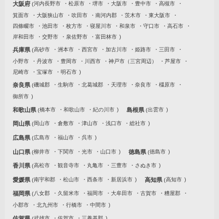
大阪府
河内長野市
松原市
堺市
大阪市
豊中市
高槻市
箕面市
大阪狭山市
吹田市
南河内郡
茨木市
東大阪市
四條畷市
池田市
枚方市
寝屋川市
和泉市
守口市
高石市
岸和田市
交野市
泉佐野市
富田林市
兵庫県
高砂市
洲本市
西宮市
加古川市
姫路市
三田市
小野市
丹波市
豊岡市
川西市
神戸市（三宮周辺）
芦屋市
尼崎市
宝塚市
明石市
奈良県
磯城郡
生駒市
北葛城郡
天理市
奈良市
橿原市
御所市
和歌山県
橋本市
和歌山市
紀の川市
島根県
出雲市
岡山県
岡山市
倉敷市
津山市
浅口市
総社市
広島県
広島市
福山市
呉市
山口県
柳井市
下関市
光市
山口市
徳島県
徳島市
香川県
高松市
観音寺市
丸亀市
三豊市
さぬき市
愛媛県
南宇和郡
松山市
西条市
新居浜市
高知県
高知市
福岡県
八女郡
久留米市
福岡市
大牟田市
古賀市
糟屋郡
小郡市
北九州市
行橋市
中間市
佐賀県
武雄市
佐賀市
三養基郡