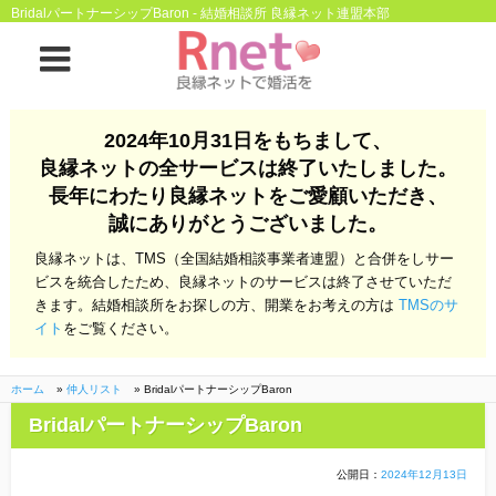
BridalパートナーシップBaron - 結婚相談所 良縁ネット連盟本部
ホーム
2024年10月31日をもちまして、
良縁ネットの全サービスは終了いたしました。
良縁ネットとは
長年にわたり良縁ネットをご愛顧いただき、
誠にありがとうございました。
他社との違い
お金のこと
良縁ネットは、TMS（全国結婚相談事業者連盟）と合併をしサー
会社概要
ビスを統合したため、良縁ネットのサービスは終了させていただ
きます。結婚相談所をお探しの方、開業をお考えの方は
TMSのサ
よくある質問
イト
をご覧ください。
一般のよくある質問
相談室からのよくあ
る質問
ホーム
»
仲人リスト
»
BridalパートナーシップBaron
BridalパートナーシップBaron
開業支援
公開日：
2024年12月13日
株式会