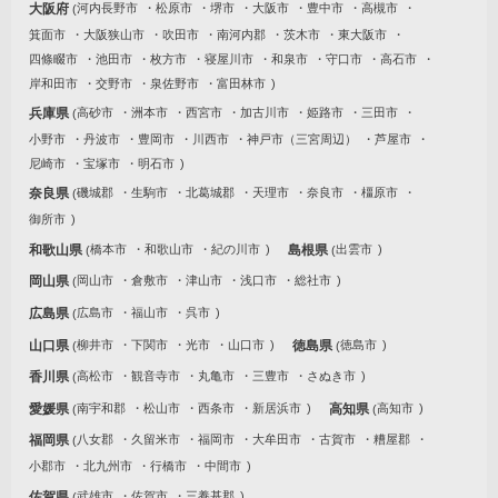
大阪府
河内長野市
松原市
堺市
大阪市
豊中市
高槻市
箕面市
大阪狭山市
吹田市
南河内郡
茨木市
東大阪市
四條畷市
池田市
枚方市
寝屋川市
和泉市
守口市
高石市
岸和田市
交野市
泉佐野市
富田林市
兵庫県
高砂市
洲本市
西宮市
加古川市
姫路市
三田市
小野市
丹波市
豊岡市
川西市
神戸市（三宮周辺）
芦屋市
尼崎市
宝塚市
明石市
奈良県
磯城郡
生駒市
北葛城郡
天理市
奈良市
橿原市
御所市
和歌山県
橋本市
和歌山市
紀の川市
島根県
出雲市
岡山県
岡山市
倉敷市
津山市
浅口市
総社市
広島県
広島市
福山市
呉市
山口県
柳井市
下関市
光市
山口市
徳島県
徳島市
香川県
高松市
観音寺市
丸亀市
三豊市
さぬき市
愛媛県
南宇和郡
松山市
西条市
新居浜市
高知県
高知市
福岡県
八女郡
久留米市
福岡市
大牟田市
古賀市
糟屋郡
小郡市
北九州市
行橋市
中間市
佐賀県
武雄市
佐賀市
三養基郡