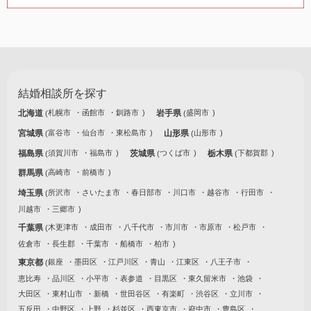
結婚相談所を探す
北海道
札幌市
函館市
釧路市
岩手県
盛岡市
宮城県
富谷市
仙台市
東松島市
山形県
山形市
福島県
須賀川市
福島市
茨城県
つくば市
栃木県
下都賀郡
群馬県
高崎市
前橋市
埼玉県
所沢市
さいたま市
春日部市
川口市
越谷市
行田市
川越市
三郷市
千葉県
木更津市
成田市
八千代市
市川市
市原市
松戸市
佐倉市
長生郡
千葉市
船橋市
柏市
東京都
銀座
墨田区
江戸川区
青山
江東区
八王子市
恵比寿
品川区
小平市
表参道
目黒区
東久留米市
池袋
大田区
東村山市
新橋
世田谷区
有楽町
渋谷区
立川市
五反田
中野区
上野
杉並区
西東京市
府中市
豊島区