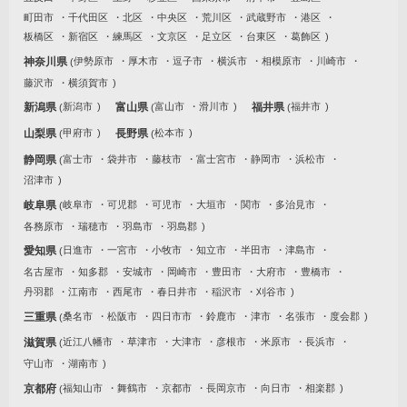
町田市
千代田区
北区
中央区
荒川区
武蔵野市
港区
板橋区
新宿区
練馬区
文京区
足立区
台東区
葛飾区
神奈川県
伊勢原市
厚木市
逗子市
横浜市
相模原市
川崎市
藤沢市
横須賀市
新潟県
新潟市
富山県
富山市
滑川市
福井県
福井市
山梨県
甲府市
長野県
松本市
静岡県
富士市
袋井市
藤枝市
富士宮市
静岡市
浜松市
沼津市
岐阜県
岐阜市
可児郡
可児市
大垣市
関市
多治見市
各務原市
瑞穂市
羽島市
羽島郡
愛知県
日進市
一宮市
小牧市
知立市
半田市
津島市
名古屋市
知多郡
安城市
岡崎市
豊田市
大府市
豊橋市
丹羽郡
江南市
西尾市
春日井市
稲沢市
刈谷市
三重県
桑名市
松阪市
四日市市
鈴鹿市
津市
名張市
度会郡
滋賀県
近江八幡市
草津市
大津市
彦根市
米原市
長浜市
守山市
湖南市
京都府
福知山市
舞鶴市
京都市
長岡京市
向日市
相楽郡