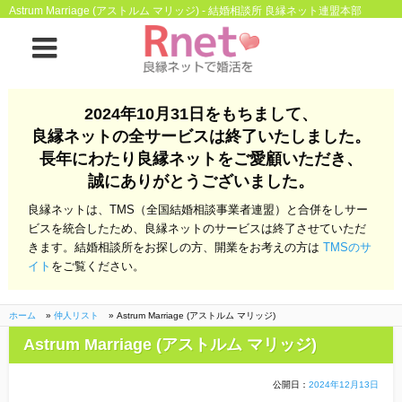
Astrum Marriage (アストルム マリッジ) - 結婚相談所 良縁ネット連盟本部
ホーム
2024年10月31日をもちまして、
良縁ネットの全サービスは終了いたしました。
良縁ネットとは
長年にわたり良縁ネットをご愛顧いただき、
誠にありがとうございました。
他社との違い
お金のこと
良縁ネットは、TMS（全国結婚相談事業者連盟）と合併をしサー
会社概要
ビスを統合したため、良縁ネットのサービスは終了させていただ
きます。結婚相談所をお探しの方、開業をお考えの方は
TMSのサ
よくある質問
イト
をご覧ください。
一般のよくある質問
相談室からのよくあ
る質問
ホーム
»
仲人リスト
»
Astrum Marriage (アストルム マリッジ)
Astrum Marriage (アストルム マリッジ)
開業支援
公開日：
2024年12月13日
株式会