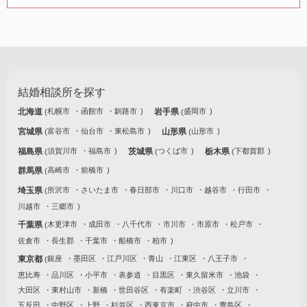
結婚相談所を探す
北海道
札幌市
函館市
釧路市
岩手県
盛岡市
宮城県
富谷市
仙台市
東松島市
山形県
山形市
福島県
須賀川市
福島市
茨城県
つくば市
栃木県
下都賀郡
群馬県
高崎市
前橋市
埼玉県
所沢市
さいたま市
春日部市
川口市
越谷市
行田市
川越市
三郷市
千葉県
木更津市
成田市
八千代市
市川市
市原市
松戸市
佐倉市
長生郡
千葉市
船橋市
柏市
東京都
銀座
墨田区
江戸川区
青山
江東区
八王子市
恵比寿
品川区
小平市
表参道
目黒区
東久留米市
池袋
大田区
東村山市
新橋
世田谷区
有楽町
渋谷区
立川市
五反田
中野区
上野
杉並区
西東京市
府中市
豊島区