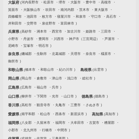
大阪府
河内長野市
松原市
堺市
大阪市
豊中市
高槻市
箕面市
大阪狭山市
吹田市
南河内郡
茨木市
東大阪市
四條畷市
池田市
枚方市
寝屋川市
和泉市
守口市
高石市
岸和田市
交野市
泉佐野市
富田林市
兵庫県
高砂市
洲本市
西宮市
加古川市
姫路市
三田市
小野市
丹波市
豊岡市
川西市
神戸市（三宮周辺）
芦屋市
尼崎市
宝塚市
明石市
奈良県
磯城郡
生駒市
北葛城郡
天理市
奈良市
橿原市
御所市
和歌山県
橋本市
和歌山市
紀の川市
島根県
出雲市
岡山県
岡山市
倉敷市
津山市
浅口市
総社市
広島県
広島市
福山市
呉市
山口県
柳井市
下関市
光市
山口市
徳島県
徳島市
香川県
高松市
観音寺市
丸亀市
三豊市
さぬき市
愛媛県
南宇和郡
松山市
西条市
新居浜市
高知県
高知市
福岡県
八女郡
久留米市
福岡市
大牟田市
古賀市
糟屋郡
小郡市
北九州市
行橋市
中間市
佐賀県
武雄市
佐賀市
三養基郡