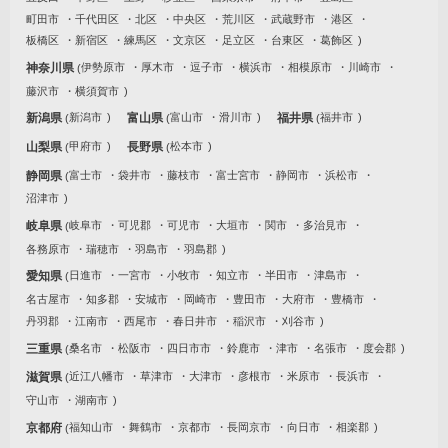
町田市
千代田区
北区
中央区
荒川区
武蔵野市
港区
板橋区
新宿区
練馬区
文京区
足立区
台東区
葛飾区
神奈川県
伊勢原市
厚木市
逗子市
横浜市
相模原市
川崎市
藤沢市
横須賀市
新潟県
新潟市
富山県
富山市
滑川市
福井県
福井市
山梨県
甲府市
長野県
松本市
静岡県
富士市
袋井市
藤枝市
富士宮市
静岡市
浜松市
沼津市
岐阜県
岐阜市
可児郡
可児市
大垣市
関市
多治見市
各務原市
瑞穂市
羽島市
羽島郡
愛知県
日進市
一宮市
小牧市
知立市
半田市
津島市
名古屋市
知多郡
安城市
岡崎市
豊田市
大府市
豊橋市
丹羽郡
江南市
西尾市
春日井市
稲沢市
刈谷市
三重県
桑名市
松阪市
四日市市
鈴鹿市
津市
名張市
度会郡
滋賀県
近江八幡市
草津市
大津市
彦根市
米原市
長浜市
守山市
湖南市
京都府
福知山市
舞鶴市
京都市
長岡京市
向日市
相楽郡