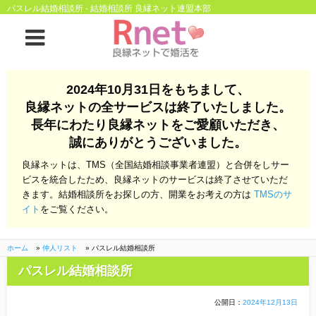
パスレル結婚相談所 - 結婚相談所 良縁ネット連盟本部
ホーム
2024年10月31日をもちまして、
良縁ネットの全サービスは終了いたしました。
良縁ネットとは
長年にわたり良縁ネットをご愛顧いただき、
誠にありがとうございました。
他社との違い
お金のこと
良縁ネットは、TMS（全国結婚相談事業者連盟）と合併をしサー
会社概要
ビスを統合したため、良縁ネットのサービスは終了させていただ
きます。結婚相談所をお探しの方、開業をお考えの方は
TMSのサ
よくある質問
イト
をご覧ください。
一般のよくある質問
相談室からのよくあ
る質問
ホーム
»
仲人リスト
»
パスレル結婚相談所
パスレル結婚相談所
開業支援
公開日：
2024年12月13日
株式会