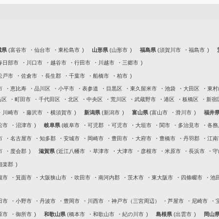
城県
富谷市
仙台市
東松島市
山形県
山形市
福島県
須賀川市
福島市
春日部市
川口市
越谷市
行田市
川越市
三郷市
松戸市
佐倉市
長生郡
千葉市
船橋市
柏市
市
恵比寿
品川区
小平市
表参道
目黒区
東久留米市
池袋
大田区
東村
島区
町田市
千代田区
北区
中央区
荒川区
武蔵野市
港区
板橋区
新宿
川崎市
藤沢市
横須賀市
新潟県
新潟市
富山県
富山市
滑川市
福井
松市
沼津市
岐阜県
岐阜市
可児郡
可児市
大垣市
関市
多治見市
各務
市
名古屋市
知多郡
安城市
岡崎市
豊田市
大府市
豊橋市
丹羽郡
江南
市
度会郡
滋賀県
近江八幡市
草津市
大津市
彦根市
米原市
長浜市
守
相楽郡
槻市
箕面市
大阪狭山市
吹田市
南河内郡
茨木市
東大阪市
四條畷市
池
田市
小野市
丹波市
豊岡市
川西市
神戸市（三宮周辺）
芦屋市
尼崎市
原市
御所市
和歌山県
橋本市
和歌山市
紀の川市
島根県
出雲市
岡山