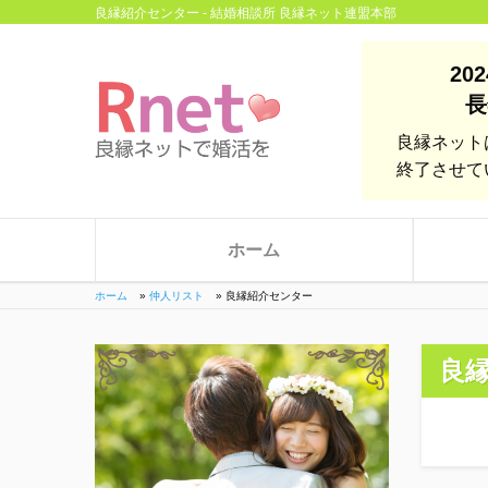
良縁紹介センター - 結婚相談所 良縁ネット連盟本部
20
長
良縁ネット
終了させて
ホーム
ホーム
»
仲人リスト
»
良縁紹介センター
良