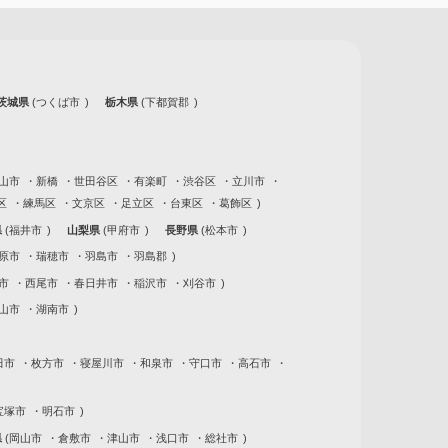
茨城県
つくば市
栃木県
下都賀郡
山市
新橋
世田谷区
有楽町
渋谷区
立川市
区
練馬区
文京区
足立区
台東区
葛飾区
県
福井市
山梨県
甲府市
長野県
松本市
原市
瑞穂市
羽島市
羽島郡
市
西尾市
春日井市
稲沢市
刈谷市
山市
湖南市
田市
枚方市
寝屋川市
和泉市
守口市
高石市
宝塚市
明石市
県
岡山市
倉敷市
津山市
浅口市
総社市