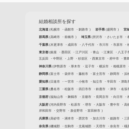
結婚相談所を探す
北海道
札幌市
函館市
釧路市
岩手県
盛岡市
宮
群馬県
高崎市
前橋市
埼玉県
所沢市
さいたま市
千葉県
木更津市
成田市
八千代市
市川市
市原市
東京都
銀座
墨田区
江戸川区
青山
江東区
八王子
五反田
中野区
上野
杉並区
西東京市
府中市
豊
神奈川県
伊勢原市
厚木市
逗子市
横浜市
相模原市
静岡県
富士市
袋井市
藤枝市
富士宮市
静岡市
浜
愛知県
日進市
一宮市
小牧市
知立市
半田市
津島
三重県
桑名市
松阪市
四日市市
鈴鹿市
津市
名張
京都府
福知山市
舞鶴市
京都市
長岡京市
向日市
大阪府
河内長野市
松原市
堺市
大阪市
豊中市
高
岸和田市
交野市
泉佐野市
富田林市
兵庫県
高砂市
洲本市
西宮市
加古川市
姫路市
三
奈良県
磯城郡
生駒市
北葛城郡
天理市
奈良市
橿