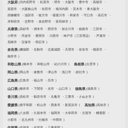
大阪府
河内長野市
松原市
堺市
大阪市
豊中市
高槻市
箕面市
大阪狭山市
吹田市
南河内郡
茨木市
東大阪市
四條畷市
池田市
枚方市
寝屋川市
和泉市
守口市
高石市
岸和田市
交野市
泉佐野市
富田林市
兵庫県
高砂市
洲本市
西宮市
加古川市
姫路市
三田市
小野市
丹波市
豊岡市
川西市
神戸市（三宮周辺）
芦屋市
尼崎市
宝塚市
明石市
奈良県
磯城郡
生駒市
北葛城郡
天理市
奈良市
橿原市
御所市
和歌山県
橋本市
和歌山市
紀の川市
島根県
出雲市
岡山県
岡山市
倉敷市
津山市
浅口市
総社市
広島県
広島市
福山市
呉市
山口県
柳井市
下関市
光市
山口市
徳島県
徳島市
香川県
高松市
観音寺市
丸亀市
三豊市
さぬき市
愛媛県
南宇和郡
松山市
西条市
新居浜市
高知県
高知市
福岡県
八女郡
久留米市
福岡市
大牟田市
古賀市
糟屋郡
小郡市
北九州市
行橋市
中間市
佐賀県
武雄市
佐賀市
三養基郡