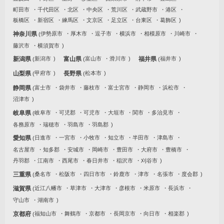
町田市
千代田区
北区
中央区
荒川区
武蔵野市
港区
板橋区
新宿区
練馬区
文京区
足立区
台東区
葛飾区
神奈川県
伊勢原市
厚木市
逗子市
横浜市
相模原市
川崎市
藤沢市
横須賀市
新潟県
新潟市
富山県
富山市
滑川市
福井県
福井市
山梨県
甲府市
長野県
松本市
静岡県
富士市
袋井市
藤枝市
富士宮市
静岡市
浜松市
沼津市
岐阜県
岐阜市
可児郡
可児市
大垣市
関市
多治見市
各務原市
瑞穂市
羽島市
羽島郡
愛知県
日進市
一宮市
小牧市
知立市
半田市
津島市
名古屋市
知多郡
安城市
岡崎市
豊田市
大府市
豊橋市
丹羽郡
江南市
西尾市
春日井市
稲沢市
刈谷市
三重県
桑名市
松阪市
四日市市
鈴鹿市
津市
名張市
度会郡
滋賀県
近江八幡市
草津市
大津市
彦根市
米原市
長浜市
守山市
湖南市
京都府
福知山市
舞鶴市
京都市
長岡京市
向日市
相楽郡