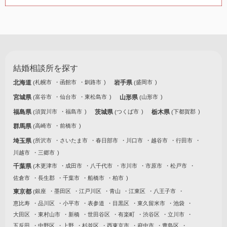
結婚相談所を探す
北海道
札幌市
函館市
釧路市
岩手県
盛岡市
宮城県
富谷市
仙台市
東松島市
山形県
山形市
福島県
須賀川市
福島市
茨城県
つくば市
栃木県
下都賀郡
群馬県
高崎市
前橋市
埼玉県
所沢市
さいたま市
春日部市
川口市
越谷市
行田市
川越市
三郷市
千葉県
木更津市
成田市
八千代市
市川市
市原市
松戸市
佐倉市
長生郡
千葉市
船橋市
柏市
東京都
銀座
墨田区
江戸川区
青山
江東区
八王子市
恵比寿
品川区
小平市
表参道
目黒区
東久留米市
池袋
大田区
東村山市
新橋
世田谷区
有楽町
渋谷区
立川市
五反田
中野区
上野
杉並区
西東京市
府中市
豊島区