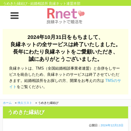
うめきた縁結び - 結婚相談所 良縁ネット連盟本部
ホーム
2024年10月31日をもちまして、
良縁ネットの全サービスは終了いたしました。
良縁ネットとは
長年にわたり良縁ネットをご愛顧いただき、
誠にありがとうございました。
他社との違い
お金のこと
良縁ネットは、TMS（全国結婚相談事業者連盟）と合併をしサー
会社概要
ビスを統合したため、良縁ネットのサービスは終了させていただ
きます。結婚相談所をお探しの方、開業をお考えの方は
TMSのサ
よくある質問
イト
をご覧ください。
一般のよくある質問
相談室からのよくあ
る質問
ホーム
»
仲人リスト
»
うめきた縁結び
うめきた縁結び
開業支援
公開日：
2024年12月13日
株式会