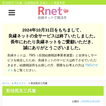
彩佳苑京三呉服 - 結婚相談所 良縁ネット連盟本部
ホーム
2024年10月31日をもちまして、
良縁ネットの全サービスは終了いたしました。
良縁ネットとは
長年にわたり良縁ネットをご愛顧いただき、
誠にありがとうございました。
他社との違い
お金のこと
良縁ネットは、TMS（全国結婚相談事業者連盟）と合併をしサー
会社概要
ビスを統合したため、良縁ネットのサービスは終了させていただ
きます。結婚相談所をお探しの方、開業をお考えの方は
TMSのサ
よくある質問
イト
をご覧ください。
一般のよくある質問
相談室からのよくあ
る質問
ホーム
»
仲人リスト
»
彩佳苑京三呉服
彩佳苑京三呉服
開業支援
公開日：
2024年12月13日
株式会