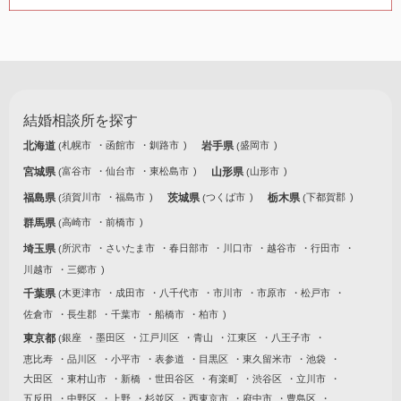
結婚相談所を探す
北海道
札幌市
函館市
釧路市
岩手県
盛岡市
宮城県
富谷市
仙台市
東松島市
山形県
山形市
福島県
須賀川市
福島市
茨城県
つくば市
栃木県
下都賀郡
群馬県
高崎市
前橋市
埼玉県
所沢市
さいたま市
春日部市
川口市
越谷市
行田市
川越市
三郷市
千葉県
木更津市
成田市
八千代市
市川市
市原市
松戸市
佐倉市
長生郡
千葉市
船橋市
柏市
東京都
銀座
墨田区
江戸川区
青山
江東区
八王子市
恵比寿
品川区
小平市
表参道
目黒区
東久留米市
池袋
大田区
東村山市
新橋
世田谷区
有楽町
渋谷区
立川市
五反田
中野区
上野
杉並区
西東京市
府中市
豊島区