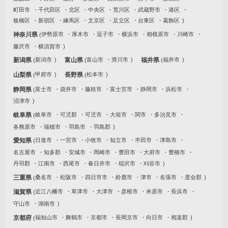
町田市
千代田区
北区
中央区
荒川区
武蔵野市
港区
板橋区
新宿区
練馬区
文京区
足立区
台東区
葛飾区
神奈川県
伊勢原市
厚木市
逗子市
横浜市
相模原市
川崎市
藤沢市
横須賀市
新潟県
新潟市
富山県
富山市
滑川市
福井県
福井市
山梨県
甲府市
長野県
松本市
静岡県
富士市
袋井市
藤枝市
富士宮市
静岡市
浜松市
沼津市
岐阜県
岐阜市
可児郡
可児市
大垣市
関市
多治見市
各務原市
瑞穂市
羽島市
羽島郡
愛知県
日進市
一宮市
小牧市
知立市
半田市
津島市
名古屋市
知多郡
安城市
岡崎市
豊田市
大府市
豊橋市
丹羽郡
江南市
西尾市
春日井市
稲沢市
刈谷市
三重県
桑名市
松阪市
四日市市
鈴鹿市
津市
名張市
度会郡
滋賀県
近江八幡市
草津市
大津市
彦根市
米原市
長浜市
守山市
湖南市
京都府
福知山市
舞鶴市
京都市
長岡京市
向日市
相楽郡