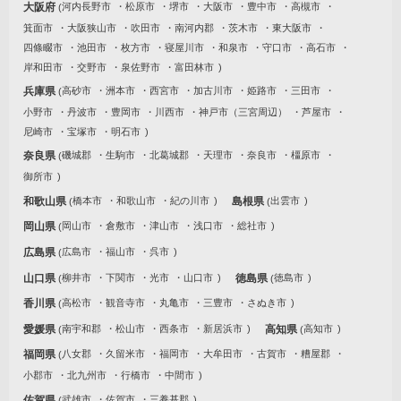
大阪府
河内長野市
松原市
堺市
大阪市
豊中市
高槻市
箕面市
大阪狭山市
吹田市
南河内郡
茨木市
東大阪市
四條畷市
池田市
枚方市
寝屋川市
和泉市
守口市
高石市
岸和田市
交野市
泉佐野市
富田林市
兵庫県
高砂市
洲本市
西宮市
加古川市
姫路市
三田市
小野市
丹波市
豊岡市
川西市
神戸市（三宮周辺）
芦屋市
尼崎市
宝塚市
明石市
奈良県
磯城郡
生駒市
北葛城郡
天理市
奈良市
橿原市
御所市
和歌山県
橋本市
和歌山市
紀の川市
島根県
出雲市
岡山県
岡山市
倉敷市
津山市
浅口市
総社市
広島県
広島市
福山市
呉市
山口県
柳井市
下関市
光市
山口市
徳島県
徳島市
香川県
高松市
観音寺市
丸亀市
三豊市
さぬき市
愛媛県
南宇和郡
松山市
西条市
新居浜市
高知県
高知市
福岡県
八女郡
久留米市
福岡市
大牟田市
古賀市
糟屋郡
小郡市
北九州市
行橋市
中間市
佐賀県
武雄市
佐賀市
三養基郡