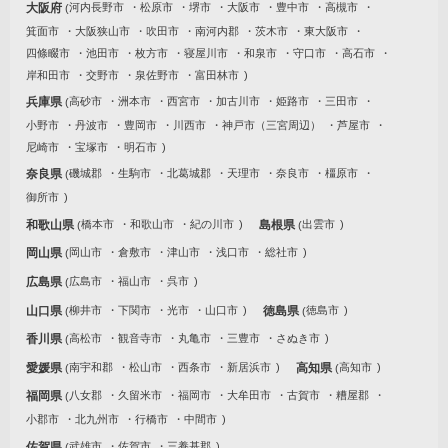
大阪府
河内長野市
松原市
堺市
大阪市
豊中市
高槻市
箕面市
大阪狭山市
吹田市
南河内郡
茨木市
東大阪市
四條畷市
池田市
枚方市
寝屋川市
和泉市
守口市
高石市
岸和田市
交野市
泉佐野市
富田林市
兵庫県
高砂市
洲本市
西宮市
加古川市
姫路市
三田市
小野市
丹波市
豊岡市
川西市
神戸市（三宮周辺）
芦屋市
尼崎市
宝塚市
明石市
奈良県
磯城郡
生駒市
北葛城郡
天理市
奈良市
橿原市
御所市
和歌山県
橋本市
和歌山市
紀の川市
島根県
出雲市
岡山県
岡山市
倉敷市
津山市
浅口市
総社市
広島県
広島市
福山市
呉市
山口県
柳井市
下関市
光市
山口市
徳島県
徳島市
香川県
高松市
観音寺市
丸亀市
三豊市
さぬき市
愛媛県
南宇和郡
松山市
西条市
新居浜市
高知県
高知市
福岡県
八女郡
久留米市
福岡市
大牟田市
古賀市
糟屋郡
小郡市
北九州市
行橋市
中間市
佐賀県
武雄市
佐賀市
三養基郡