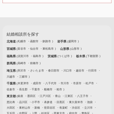
結婚相談所を探す
北海道
札幌市
函館市
釧路市
岩手県
盛岡市
宮城県
富谷市
仙台市
東松島市
山形県
山形市
福島県
須賀川市
福島市
茨城県
つくば市
栃木県
下都賀郡
群馬県
高崎市
前橋市
埼玉県
所沢市
さいたま市
春日部市
川口市
越谷市
行田市
川越市
三郷市
千葉県
木更津市
成田市
八千代市
市川市
市原市
松戸市
佐倉市
長生郡
千葉市
船橋市
柏市
東京都
銀座
墨田区
江戸川区
青山
江東区
八王子市
恵比寿
品川区
小平市
表参道
目黒区
東久留米市
池袋
大田区
東村山市
新橋
世田谷区
有楽町
渋谷区
立川市
五反田
中野区
上野
杉並区
西東京市
府中市
豊島区