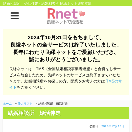
結婚相談所 婚活伴走 - 結婚相談所 良縁ネット連盟本部
ホーム
2024年10月31日をもちまして、
良縁ネットの全サービスは終了いたしました。
良縁ネットとは
長年にわたり良縁ネットをご愛顧いただき、
誠にありがとうございました。
他社との違い
お金のこと
良縁ネットは、TMS（全国結婚相談事業者連盟）と合併をしサー
会社概要
ビスを統合したため、良縁ネットのサービスは終了させていただ
きます。結婚相談所をお探しの方、開業をお考えの方は
TMSのサ
よくある質問
イト
をご覧ください。
一般のよくある質問
相談室からのよくあ
る質問
ホーム
»
仲人リスト
»
結婚相談所 婚活伴走
結婚相談所 婚活伴走
開業支援
公開日：
2024年12月13日
株式会