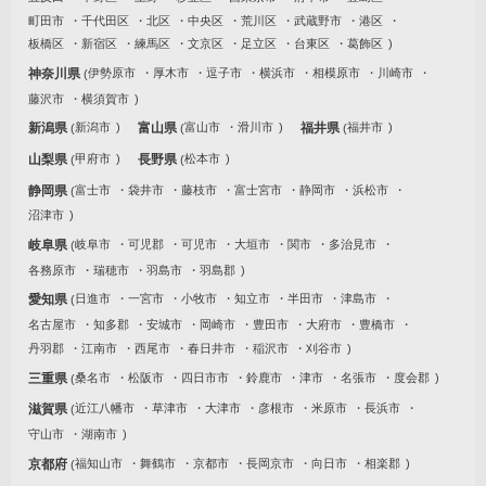
町田市
千代田区
北区
中央区
荒川区
武蔵野市
港区
板橋区
新宿区
練馬区
文京区
足立区
台東区
葛飾区
神奈川県
伊勢原市
厚木市
逗子市
横浜市
相模原市
川崎市
藤沢市
横須賀市
新潟県
新潟市
富山県
富山市
滑川市
福井県
福井市
山梨県
甲府市
長野県
松本市
静岡県
富士市
袋井市
藤枝市
富士宮市
静岡市
浜松市
沼津市
岐阜県
岐阜市
可児郡
可児市
大垣市
関市
多治見市
各務原市
瑞穂市
羽島市
羽島郡
愛知県
日進市
一宮市
小牧市
知立市
半田市
津島市
名古屋市
知多郡
安城市
岡崎市
豊田市
大府市
豊橋市
丹羽郡
江南市
西尾市
春日井市
稲沢市
刈谷市
三重県
桑名市
松阪市
四日市市
鈴鹿市
津市
名張市
度会郡
滋賀県
近江八幡市
草津市
大津市
彦根市
米原市
長浜市
守山市
湖南市
京都府
福知山市
舞鶴市
京都市
長岡京市
向日市
相楽郡