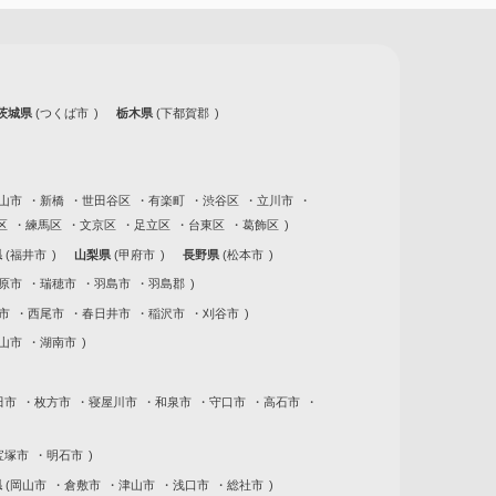
茨城県
つくば市
栃木県
下都賀郡
山市
新橋
世田谷区
有楽町
渋谷区
立川市
区
練馬区
文京区
足立区
台東区
葛飾区
県
福井市
山梨県
甲府市
長野県
松本市
原市
瑞穂市
羽島市
羽島郡
市
西尾市
春日井市
稲沢市
刈谷市
山市
湖南市
田市
枚方市
寝屋川市
和泉市
守口市
高石市
宝塚市
明石市
県
岡山市
倉敷市
津山市
浅口市
総社市