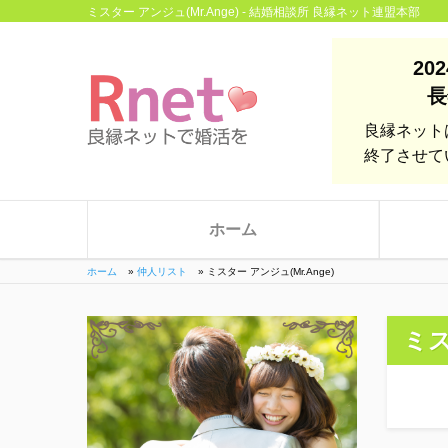
ミスター アンジュ(Mr.Ange) - 結婚相談所 良縁ネット連盟本部
20
長
良縁ネット
終了させて
ホーム
ホーム
»
仲人リスト
»
ミスター アンジュ(Mr.Ange)
ミス