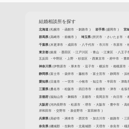
結婚相談所を探す
北海道
札幌市
函館市
釧路市
岩手県
盛岡市
宮
群馬県
高崎市
前橋市
埼玉県
所沢市
さいたま市
千葉県
木更津市
成田市
八千代市
市川市
市原市
東京都
銀座
墨田区
江戸川区
青山
江東区
八王子
五反田
中野区
上野
杉並区
西東京市
府中市
豊
神奈川県
伊勢原市
厚木市
逗子市
横浜市
相模原市
静岡県
富士市
袋井市
藤枝市
富士宮市
静岡市
浜
愛知県
日進市
一宮市
小牧市
知立市
半田市
津島
三重県
桑名市
松阪市
四日市市
鈴鹿市
津市
名張
京都府
福知山市
舞鶴市
京都市
長岡京市
向日市
大阪府
河内長野市
松原市
堺市
大阪市
豊中市
高
岸和田市
交野市
泉佐野市
富田林市
兵庫県
高砂市
洲本市
西宮市
加古川市
姫路市
三
奈良県
磯城郡
生駒市
北葛城郡
天理市
奈良市
橿