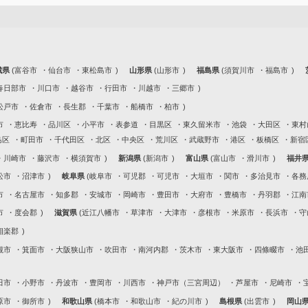
城県
富谷市
仙台市
東松島市
山形県
山形市
福島県
須賀川市
福島市
春日部市
川口市
越谷市
行田市
川越市
三郷市
松戸市
佐倉市
長生郡
千葉市
船橋市
柏市
市
恵比寿
品川区
小平市
表参道
目黒区
東久留米市
池袋
大田区
東村
島区
町田市
千代田区
北区
中央区
荒川区
武蔵野市
港区
板橋区
新宿
川崎市
藤沢市
横須賀市
新潟県
新潟市
富山県
富山市
滑川市
福井
松市
沼津市
岐阜県
岐阜市
可児郡
可児市
大垣市
関市
多治見市
各務
市
名古屋市
知多郡
安城市
岡崎市
豊田市
大府市
豊橋市
丹羽郡
江南
市
度会郡
滋賀県
近江八幡市
草津市
大津市
彦根市
米原市
長浜市
守
相楽郡
槻市
箕面市
大阪狭山市
吹田市
南河内郡
茨木市
東大阪市
四條畷市
池
田市
小野市
丹波市
豊岡市
川西市
神戸市（三宮周辺）
芦屋市
尼崎市
原市
御所市
和歌山県
橋本市
和歌山市
紀の川市
島根県
出雲市
岡山