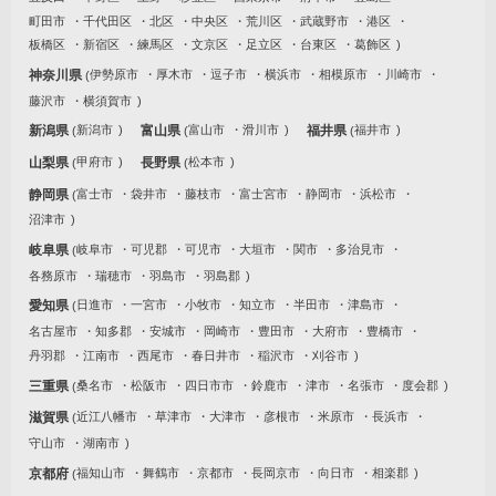
町田市
千代田区
北区
中央区
荒川区
武蔵野市
港区
板橋区
新宿区
練馬区
文京区
足立区
台東区
葛飾区
神奈川県
伊勢原市
厚木市
逗子市
横浜市
相模原市
川崎市
藤沢市
横須賀市
新潟県
新潟市
富山県
富山市
滑川市
福井県
福井市
山梨県
甲府市
長野県
松本市
静岡県
富士市
袋井市
藤枝市
富士宮市
静岡市
浜松市
沼津市
岐阜県
岐阜市
可児郡
可児市
大垣市
関市
多治見市
各務原市
瑞穂市
羽島市
羽島郡
愛知県
日進市
一宮市
小牧市
知立市
半田市
津島市
名古屋市
知多郡
安城市
岡崎市
豊田市
大府市
豊橋市
丹羽郡
江南市
西尾市
春日井市
稲沢市
刈谷市
三重県
桑名市
松阪市
四日市市
鈴鹿市
津市
名張市
度会郡
滋賀県
近江八幡市
草津市
大津市
彦根市
米原市
長浜市
守山市
湖南市
京都府
福知山市
舞鶴市
京都市
長岡京市
向日市
相楽郡