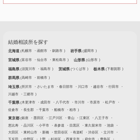
結婚相談所を探す
北海道
札幌市
函館市
釧路市
岩手県
盛岡市
宮城県
富谷市
仙台市
東松島市
山形県
山形市
福島県
須賀川市
福島市
茨城県
つくば市
栃木県
下都賀郡
群馬県
高崎市
前橋市
埼玉県
所沢市
さいたま市
春日部市
川口市
越谷市
行田市
川越市
三郷市
千葉県
木更津市
成田市
八千代市
市川市
市原市
松戸市
佐倉市
長生郡
千葉市
船橋市
柏市
東京都
銀座
墨田区
江戸川区
青山
江東区
八王子市
恵比寿
品川区
小平市
表参道
目黒区
東久留米市
池袋
大田区
東村山市
新橋
世田谷区
有楽町
渋谷区
立川市
五反田
中野区
上野
杉並区
西東京市
府中市
豊島区