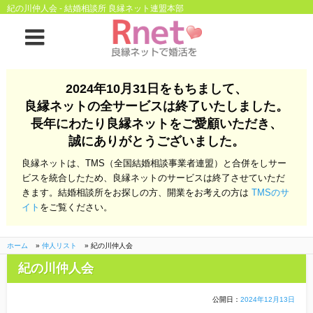
紀の川仲人会 - 結婚相談所 良縁ネット連盟本部
ホーム
2024年10月31日をもちまして、
良縁ネットの全サービスは終了いたしました。
良縁ネットとは
長年にわたり良縁ネットをご愛顧いただき、
誠にありがとうございました。
他社との違い
お金のこと
良縁ネットは、TMS（全国結婚相談事業者連盟）と合併をしサー
会社概要
ビスを統合したため、良縁ネットのサービスは終了させていただ
きます。結婚相談所をお探しの方、開業をお考えの方は
TMSのサ
よくある質問
イト
をご覧ください。
一般のよくある質問
相談室からのよくあ
る質問
ホーム
»
仲人リスト
»
紀の川仲人会
紀の川仲人会
開業支援
公開日：
2024年12月13日
株式会