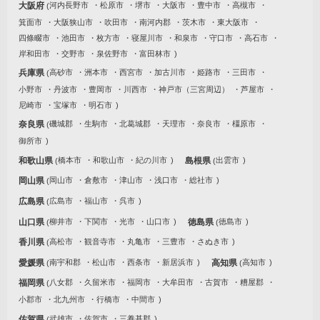
大阪府
河内長野市
松原市
堺市
大阪市
豊中市
高槻市
箕面市
大阪狭山市
吹田市
南河内郡
茨木市
東大阪市
四條畷市
池田市
枚方市
寝屋川市
和泉市
守口市
高石市
岸和田市
交野市
泉佐野市
富田林市
兵庫県
高砂市
洲本市
西宮市
加古川市
姫路市
三田市
小野市
丹波市
豊岡市
川西市
神戸市（三宮周辺）
芦屋市
尼崎市
宝塚市
明石市
奈良県
磯城郡
生駒市
北葛城郡
天理市
奈良市
橿原市
御所市
和歌山県
橋本市
和歌山市
紀の川市
島根県
出雲市
岡山県
岡山市
倉敷市
津山市
浅口市
総社市
広島県
広島市
福山市
呉市
山口県
柳井市
下関市
光市
山口市
徳島県
徳島市
香川県
高松市
観音寺市
丸亀市
三豊市
さぬき市
愛媛県
南宇和郡
松山市
西条市
新居浜市
高知県
高知市
福岡県
八女郡
久留米市
福岡市
大牟田市
古賀市
糟屋郡
小郡市
北九州市
行橋市
中間市
佐賀県
武雄市
佐賀市
三養基郡