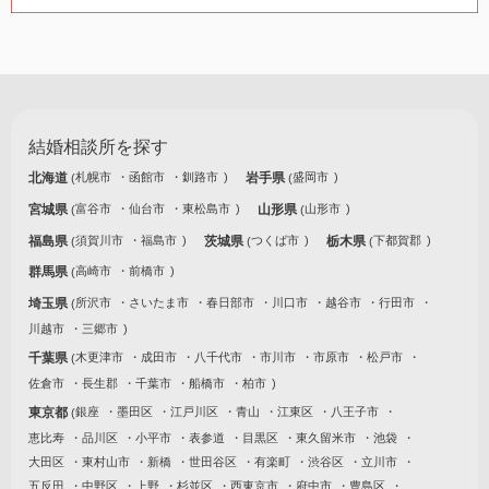
結婚相談所を探す
北海道
札幌市
函館市
釧路市
岩手県
盛岡市
宮城県
富谷市
仙台市
東松島市
山形県
山形市
福島県
須賀川市
福島市
茨城県
つくば市
栃木県
下都賀郡
群馬県
高崎市
前橋市
埼玉県
所沢市
さいたま市
春日部市
川口市
越谷市
行田市
川越市
三郷市
千葉県
木更津市
成田市
八千代市
市川市
市原市
松戸市
佐倉市
長生郡
千葉市
船橋市
柏市
東京都
銀座
墨田区
江戸川区
青山
江東区
八王子市
恵比寿
品川区
小平市
表参道
目黒区
東久留米市
池袋
大田区
東村山市
新橋
世田谷区
有楽町
渋谷区
立川市
五反田
中野区
上野
杉並区
西東京市
府中市
豊島区