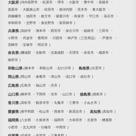
大阪府
河内長野市
松原市
堺市
大阪市
豊中市
高槻市
箕面市
大阪狭山市
吹田市
南河内郡
茨木市
東大阪市
四條畷市
池田市
枚方市
寝屋川市
和泉市
守口市
高石市
岸和田市
交野市
泉佐野市
富田林市
兵庫県
高砂市
洲本市
西宮市
加古川市
姫路市
三田市
小野市
丹波市
豊岡市
川西市
神戸市（三宮周辺）
芦屋市
尼崎市
宝塚市
明石市
奈良県
磯城郡
生駒市
北葛城郡
天理市
奈良市
橿原市
御所市
和歌山県
橋本市
和歌山市
紀の川市
島根県
出雲市
岡山県
岡山市
倉敷市
津山市
浅口市
総社市
広島県
広島市
福山市
呉市
山口県
柳井市
下関市
光市
山口市
徳島県
徳島市
香川県
高松市
観音寺市
丸亀市
三豊市
さぬき市
愛媛県
南宇和郡
松山市
西条市
新居浜市
高知県
高知市
福岡県
八女郡
久留米市
福岡市
大牟田市
古賀市
糟屋郡
小郡市
北九州市
行橋市
中間市
佐賀県
武雄市
佐賀市
三養基郡