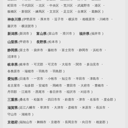
町田市
千代田区
北区
中央区
荒川区
武蔵野市
港区
板橋区
新宿区
練馬区
文京区
足立区
台東区
葛飾区
神奈川県
伊勢原市
厚木市
逗子市
横浜市
相模原市
川崎市
藤沢市
横須賀市
新潟県
新潟市
富山県
富山市
滑川市
福井県
福井市
山梨県
甲府市
長野県
松本市
静岡県
富士市
袋井市
藤枝市
富士宮市
静岡市
浜松市
沼津市
岐阜県
岐阜市
可児郡
可児市
大垣市
関市
多治見市
各務原市
瑞穂市
羽島市
羽島郡
愛知県
日進市
一宮市
小牧市
知立市
半田市
津島市
名古屋市
知多郡
安城市
岡崎市
豊田市
大府市
豊橋市
丹羽郡
江南市
西尾市
春日井市
稲沢市
刈谷市
三重県
桑名市
松阪市
四日市市
鈴鹿市
津市
名張市
度会郡
滋賀県
近江八幡市
草津市
大津市
彦根市
米原市
長浜市
守山市
湖南市
京都府
福知山市
舞鶴市
京都市
長岡京市
向日市
相楽郡