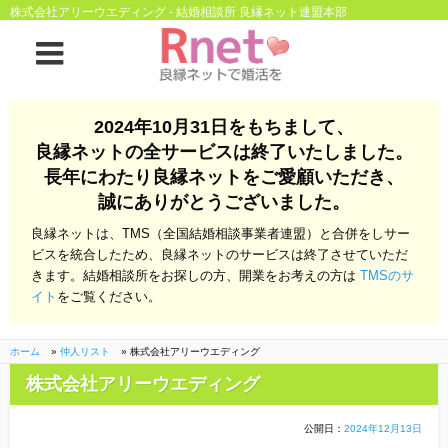
株式会社アリーウエディング - 結婚相談所 良縁ネット連盟本部
ホーム
2024年10月31日をもちまして、
良縁ネットの全サービスは終了いたしました。
良縁ネットとは
長年にわたり良縁ネットをご愛顧いただき、
誠にありがとうございました。
他社との違い
お金のこと
良縁ネットは、TMS（全国結婚相談事業者連盟）と合併をしサー
会社概要
ビスを統合したため、良縁ネットのサービスは終了させていただ
きます。結婚相談所をお探しの方、開業をお考えの方は
TMSのサ
よくある質問
イト
をご覧ください。
一般のよくある質問
相談室からのよくあ
る質問
ホーム
»
仲人リスト
»
株式会社アリーウエディング
株式会社アリーウエディング
開業支援
公開日：
2024年12月13日
株式会