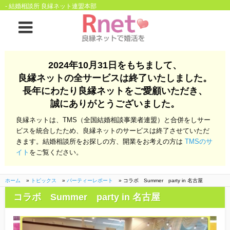
- 結婚相談所 良縁ネット連盟本部
ホーム
2024年10月31日をもちまして、
良縁ネットの全サービスは終了いたしました。
良縁ネットとは
長年にわたり良縁ネットをご愛顧いただき、
誠にありがとうございました。
他社との違い
お金のこと
良縁ネットは、TMS（全国結婚相談事業者連盟）と合併をしサー
会社概要
ビスを統合したため、良縁ネットのサービスは終了させていただ
きます。結婚相談所をお探しの方、開業をお考えの方は
TMSのサ
よくある質問
イト
をご覧ください。
一般のよくある質問
相談室からのよくあ
る質問
ホーム
»
トピックス
»
パーティーレポート
»
コラボ Summer party in 名古屋
コラボ Summer party in 名古屋
開業支援