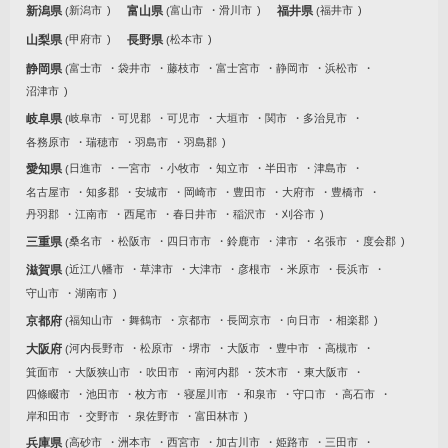
新潟県
新潟市
富山県
富山市
滑川市
福井県
福井市
山梨県
甲府市
長野県
松本市
静岡県
富士市
袋井市
藤枝市
富士宮市
静岡市
浜松市
沼津市
岐阜県
岐阜市
可児郡
可児市
大垣市
関市
多治見市
各務原市
瑞穂市
羽島市
羽島郡
愛知県
日進市
一宮市
小牧市
知立市
半田市
津島市
名古屋市
知多郡
安城市
岡崎市
豊田市
大府市
豊橋市
丹羽郡
江南市
西尾市
春日井市
稲沢市
刈谷市
三重県
桑名市
松阪市
四日市市
鈴鹿市
津市
名張市
度会郡
滋賀県
近江八幡市
草津市
大津市
彦根市
米原市
長浜市
守山市
湖南市
京都府
福知山市
舞鶴市
京都市
長岡京市
向日市
相楽郡
大阪府
河内長野市
松原市
堺市
大阪市
豊中市
高槻市
箕面市
大阪狭山市
吹田市
南河内郡
茨木市
東大阪市
四條畷市
池田市
枚方市
寝屋川市
和泉市
守口市
高石市
岸和田市
交野市
泉佐野市
富田林市
兵庫県
高砂市
洲本市
西宮市
加古川市
姫路市
三田市