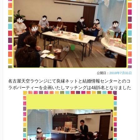
他社との違い
お金のこと
会社概要
一般のよくある質問
公開日：
2019年7月31日
株式会
相談室からのよくある質問
名古屋天空ラウンジにて良縁ネットと結婚情報センターとのコ
ラボパーティーを企画いたしマッチングは4組5名となりました