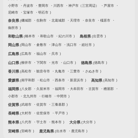
小野市
丹波市
豊岡市
川西市
神戸市（三宮周辺）
芦屋市
尼崎市
宝塚市
明石市
奈良県
磯城郡
生駒市
北葛城郡
天理市
奈良市
橿原市
御所市
和歌山県
橋本市
和歌山市
紀の川市
島根県
出雲市
岡山県
岡山市
倉敷市
津山市
浅口市
総社市
広島県
広島市
福山市
呉市
山口県
柳井市
下関市
光市
山口市
徳島県
徳島市
香川県
高松市
観音寺市
丸亀市
三豊市
さぬき市
愛媛県
南宇和郡
松山市
西条市
新居浜市
高知県
高知市
福岡県
八女郡
久留米市
福岡市
大牟田市
古賀市
糟屋郡
小郡市
北九州市
行橋市
中間市
佐賀県
武雄市
佐賀市
三養基郡
長崎県
大村市
佐世保市
平戸市
熊本県
八代市
宇土市
熊本市
大分県
大分市
宮崎県
宮崎市
鹿児島県
出水市
鹿児島市