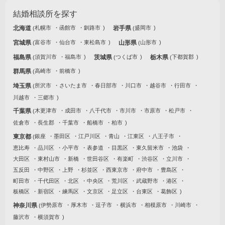
結婚相談所を探す
北海道
札幌市
函館市
釧路市
岩手県
盛岡市
宮城県
富谷市
仙台市
東松島市
山形県
山形市
福島県
須賀川市
福島市
茨城県
つくば市
栃木県
下都賀郡
群馬県
高崎市
前橋市
埼玉県
所沢市
さいたま市
春日部市
川口市
越谷市
行田市
川越市
三郷市
千葉県
木更津市
成田市
八千代市
市川市
市原市
松戸市
佐倉市
長生郡
千葉市
船橋市
柏市
東京都
銀座
墨田区
江戸川区
青山
江東区
八王子市
恵比寿
品川区
小平市
表参道
目黒区
東久留米市
池袋
大田区
東村山市
新橋
世田谷区
有楽町
渋谷区
立川市
五反田
中野区
上野
杉並区
西東京市
府中市
豊島区
町田市
千代田区
北区
中央区
荒川区
武蔵野市
港区
板橋区
新宿区
練馬区
文京区
足立区
台東区
葛飾区
神奈川県
伊勢原市
厚木市
逗子市
横浜市
相模原市
川崎市
藤沢市
横須賀市