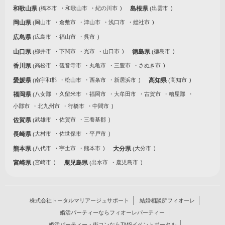
和歌山県
橋本市
和歌山市
紀の川市
島根県
出雲市
岡山県
岡山市
倉敷市
津山市
浅口市
総社市
広島県
広島市
福山市
呉市
山口県
柳井市
下関市
光市
山口市
徳島県
徳島市
香川県
高松市
観音寺市
丸亀市
三豊市
さぬき市
愛媛県
南宇和郡
松山市
西条市
新居浜市
高知県
高知市
福岡県
八女郡
久留米市
福岡市
大牟田市
古賀市
糟屋郡
小郡市
北九州市
行橋市
中間市
佐賀県
武雄市
佐賀市
三養基郡
長崎県
大村市
佐世保市
平戸市
熊本県
八代市
宇土市
熊本市
大分県
大分市
宮崎県
宮崎市
鹿児島県
出水市
鹿児島市
株式会社トータルマリアージュサポート
結婚相談所フィオーレ
婚活パーティーならフィオーレパーティー
婚活パーティー・街コンならTMSイベントポータル