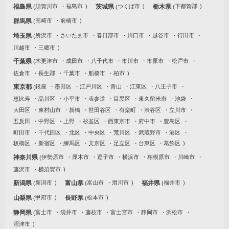
福島県
須賀川市
福島市
茨城県
つくば市
栃木県
下都賀郡
群馬県
高崎市
前橋市
埼玉県
所沢市
さいたま市
春日部市
川口市
越谷市
行田市
川越市
三郷市
千葉県
木更津市
成田市
八千代市
市川市
市原市
松戸市
佐倉市
長生郡
千葉市
船橋市
柏市
東京都
銀座
墨田区
江戸川区
青山
江東区
八王子市
恵比寿
品川区
小平市
表参道
目黒区
東久留米市
池袋
大田区
東村山市
新橋
世田谷区
有楽町
渋谷区
立川市
五反田
中野区
上野
杉並区
西東京市
府中市
豊島区
町田市
千代田区
北区
中央区
荒川区
武蔵野市
港区
板橋区
新宿区
練馬区
文京区
足立区
台東区
葛飾区
神奈川県
伊勢原市
厚木市
逗子市
横浜市
相模原市
川崎市
藤沢市
横須賀市
新潟県
新潟市
富山県
富山市
滑川市
福井県
福井市
山梨県
甲府市
長野県
松本市
静岡県
富士市
袋井市
藤枝市
富士宮市
静岡市
浜松市
沼津市