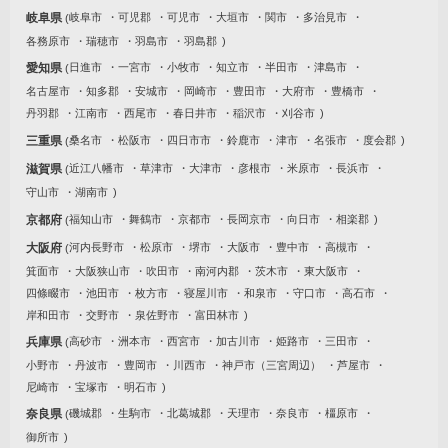
岐阜県
岐阜市
可児郡
可児市
大垣市
関市
多治見市
各務原市
瑞穂市
羽島市
羽島郡
愛知県
日進市
一宮市
小牧市
知立市
半田市
津島市
名古屋市
知多郡
安城市
岡崎市
豊田市
大府市
豊橋市
丹羽郡
江南市
西尾市
春日井市
稲沢市
刈谷市
三重県
桑名市
松阪市
四日市市
鈴鹿市
津市
名張市
度会郡
滋賀県
近江八幡市
草津市
大津市
彦根市
米原市
長浜市
守山市
湖南市
京都府
福知山市
舞鶴市
京都市
長岡京市
向日市
相楽郡
大阪府
河内長野市
松原市
堺市
大阪市
豊中市
高槻市
箕面市
大阪狭山市
吹田市
南河内郡
茨木市
東大阪市
四條畷市
池田市
枚方市
寝屋川市
和泉市
守口市
高石市
岸和田市
交野市
泉佐野市
富田林市
兵庫県
高砂市
洲本市
西宮市
加古川市
姫路市
三田市
小野市
丹波市
豊岡市
川西市
神戸市（三宮周辺）
芦屋市
尼崎市
宝塚市
明石市
奈良県
磯城郡
生駒市
北葛城郡
天理市
奈良市
橿原市
御所市