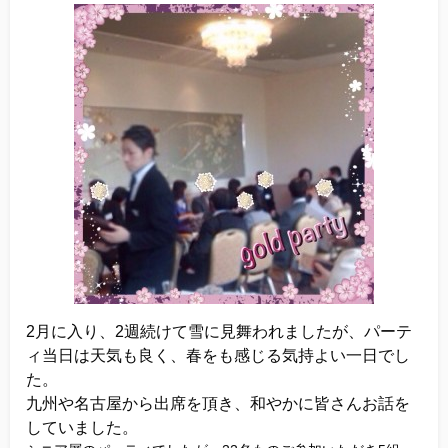
他社との違い
お金のこと
会社概要
一般のよくある質問
相談室からのよくある質問
2月に入り、2週続けて雪に見舞われましたが、パーテ
ィ
当日は天気も良く、春をも感じる気持よい一日でし
た。
九州や名古屋から出席を頂き、
和やかに皆さんお話を
していました。