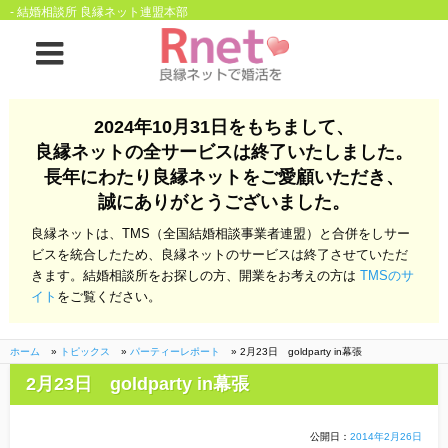
- 結婚相談所 良縁ネット連盟本部
ホーム
2024年10月31日をもちまして、
良縁ネットの全サービスは終了いたしました。
良縁ネットとは
長年にわたり良縁ネットをご愛顧いただき、
誠にありがとうございました。
他社との違い
お金のこと
良縁ネットは、TMS（全国結婚相談事業者連盟）と合併をしサー
会社概要
ビスを統合したため、良縁ネットのサービスは終了させていただ
きます。結婚相談所をお探しの方、開業をお考えの方は
TMSのサ
よくある質問
イト
をご覧ください。
一般のよくある質問
相談室からのよくあ
る質問
ホーム
»
トピックス
»
パーティーレポート
»
2月23日 goldparty in幕張
2月23日 goldparty in幕張
開業支援
公開日：
2014年2月26日
株式会