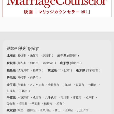
結婚相談所を探す
北海道
札幌市
函館市
釧路市
岩手県
盛岡市
宮城県
富谷市
仙台市
東松島市
山形県
山形市
福島県
須賀川市
福島市
茨城県
つくば市
栃木県
下都賀郡
群馬県
高崎市
前橋市
埼玉県
所沢市
さいたま市
春日部市
川口市
越谷市
行田市
川越市
三郷市
千葉県
木更津市
成田市
八千代市
市川市
市原市
松戸市
佐倉市
長生郡
千葉市
船橋市
柏市
東京都
銀座
墨田区
江戸川区
青山
江東区
八王子市