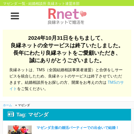
マゼンダ 一覧 - 結婚相談所 良縁ネット連盟本部
ホーム
2024年10月31日をもちまして、
良縁ネットの全サービスは終了いたしました。
良縁ネットとは
長年にわたり良縁ネットをご愛顧いただき、
誠にありがとうございました。
他社との違い
お金のこと
良縁ネットは、TMS（全国結婚相談事業者連盟）と合併をしサー
会社概要
ビスを統合したため、良縁ネットのサービスは終了させていただ
きます。結婚相談所をお探しの方、開業をお考えの方は
TMSのサ
よくある質問
イト
をご覧ください。
一般のよくある質問
相談室からのよくあ
る質問
ホーム
»
マゼンダ
Tag: マゼンダ
開業支援
マゼンダ主催の婚活パーティーでの出会いで結婚！