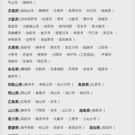
守山市
湖南市
京都府
福知山市
舞鶴市
京都市
長岡京市
向日市
相楽郡
大阪府
河内長野市
松原市
堺市
大阪市
豊中市
高槻市
箕面市
大阪狭山市
吹田市
南河内郡
茨木市
東大阪市
四條畷市
池田市
枚方市
寝屋川市
和泉市
守口市
高石市
岸和田市
交野市
泉佐野市
富田林市
兵庫県
高砂市
洲本市
西宮市
加古川市
姫路市
三田市
小野市
丹波市
豊岡市
川西市
神戸市（三宮周辺）
芦屋市
尼崎市
宝塚市
明石市
奈良県
磯城郡
生駒市
北葛城郡
天理市
奈良市
橿原市
御所市
和歌山県
橋本市
和歌山市
紀の川市
島根県
出雲市
岡山県
岡山市
倉敷市
津山市
浅口市
総社市
広島県
広島市
福山市
呉市
山口県
柳井市
下関市
光市
山口市
徳島県
徳島市
香川県
高松市
観音寺市
丸亀市
三豊市
さぬき市
愛媛県
南宇和郡
松山市
西条市
新居浜市
高知県
高知市