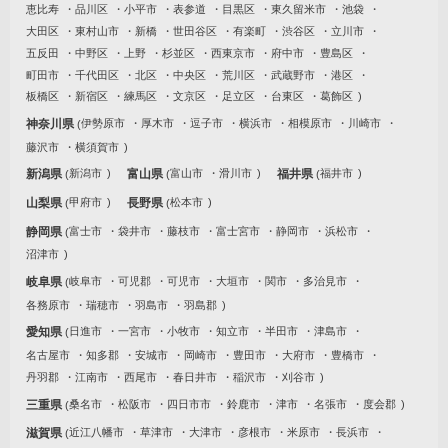
恵比寿
品川区
小平市
表参道
目黒区
東久留米市
池袋
大田区
東村山市
新橋
世田谷区
有楽町
渋谷区
立川市
五反田
中野区
上野
杉並区
西東京市
府中市
豊島区
町田市
千代田区
北区
中央区
荒川区
武蔵野市
港区
板橋区
新宿区
練馬区
文京区
足立区
台東区
葛飾区
神奈川県
伊勢原市
厚木市
逗子市
横浜市
相模原市
川崎市
藤沢市
横須賀市
新潟県
新潟市
富山県
富山市
滑川市
福井県
福井市
山梨県
甲府市
長野県
松本市
静岡県
富士市
袋井市
藤枝市
富士宮市
静岡市
浜松市
沼津市
岐阜県
岐阜市
可児郡
可児市
大垣市
関市
多治見市
各務原市
瑞穂市
羽島市
羽島郡
愛知県
日進市
一宮市
小牧市
知立市
半田市
津島市
名古屋市
知多郡
安城市
岡崎市
豊田市
大府市
豊橋市
丹羽郡
江南市
西尾市
春日井市
稲沢市
刈谷市
三重県
桑名市
松阪市
四日市市
鈴鹿市
津市
名張市
度会郡
滋賀県
近江八幡市
草津市
大津市
彦根市
米原市
長浜市