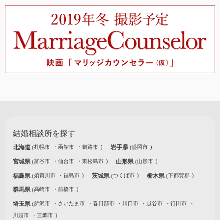
結婚相談所を探す
北海道
札幌市
函館市
釧路市
岩手県
盛岡市
宮城県
富谷市
仙台市
東松島市
山形県
山形市
福島県
須賀川市
福島市
茨城県
つくば市
栃木県
下都賀郡
群馬県
高崎市
前橋市
埼玉県
所沢市
さいたま市
春日部市
川口市
越谷市
行田市
川越市
三郷市