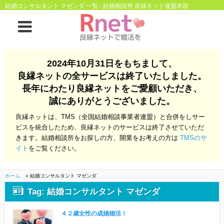
結婚コンサルタント マゼンダ 一覧 - 結婚相談所 良縁ネット連盟本部
ホーム
2024年10月31日をもちまして、
良縁ネットの全サービスは終了いたしました。
良縁ネットとは
長年にわたり良縁ネットをご愛顧いただき、
誠にありがとうございました。
他社との違い
お金のこと
良縁ネットは、TMS（全国結婚相談事業者連盟）と合併をしサー
会社概要
ビスを統合したため、良縁ネットのサービスは終了させていただ
きます。結婚相談所をお探しの方、開業をお考えの方は
TMSのサ
よくある質問
イト
をご覧ください。
一般のよくある質問
相談室からのよくあ
る質問
ホーム
»
結婚コンサルタント マゼンダ
Tag: 結婚コンサルタント マゼンダ
開業支援
４２歳女性の成婚婚活！