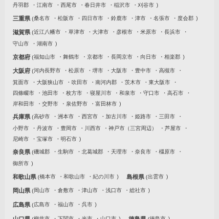
丹羽郡
江南市
西尾市
春日井市
稲沢市
刈谷市
三重県
桑名市
松阪市
四日市市
鈴鹿市
津市
名張市
度会郡
滋賀県
近江八幡市
草津市
大津市
彦根市
米原市
長浜市
守山市
湖南市
京都府
福知山市
舞鶴市
京都市
長岡京市
向日市
相楽郡
大阪府
河内長野市
松原市
堺市
大阪市
豊中市
高槻市
箕面市
大阪狭山市
吹田市
南河内郡
茨木市
東大阪市
四條畷市
池田市
枚方市
寝屋川市
和泉市
守口市
高石市
岸和田市
交野市
泉佐野市
富田林市
兵庫県
高砂市
洲本市
西宮市
加古川市
姫路市
三田市
小野市
丹波市
豊岡市
川西市
神戸市（三宮周辺）
芦屋市
尼崎市
宝塚市
明石市
奈良県
磯城郡
生駒市
北葛城郡
天理市
奈良市
橿原市
御所市
和歌山県
橋本市
和歌山市
紀の川市
島根県
出雲市
岡山県
岡山市
倉敷市
津山市
浅口市
総社市
広島県
広島市
福山市
呉市
山口県
柳井市
下関市
光市
山口市
徳島県
徳島市