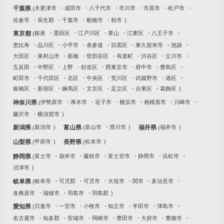
千葉県
木更津市
成田市
八千代市
市川市
市原市
松戸市
佐倉市
長生郡
千葉市
船橋市
柏市
東京都
銀座
墨田区
江戸川区
青山
江東区
八王子市
恵比寿
品川区
小平市
表参道
目黒区
東久留米市
池袋
大田区
東村山市
新橋
世田谷区
有楽町
渋谷区
立川市
五反田
中野区
上野
杉並区
西東京市
府中市
豊島区
町田市
千代田区
北区
中央区
荒川区
武蔵野市
港区
板橋区
新宿区
練馬区
文京区
足立区
台東区
葛飾区
神奈川県
伊勢原市
厚木市
逗子市
横浜市
相模原市
川崎市
藤沢市
横須賀市
新潟県
新潟市
富山県
富山市
滑川市
福井県
福井市
山梨県
甲府市
長野県
松本市
静岡県
富士市
袋井市
藤枝市
富士宮市
静岡市
浜松市
沼津市
岐阜県
岐阜市
可児郡
可児市
大垣市
関市
多治見市
各務原市
瑞穂市
羽島市
羽島郡
愛知県
日進市
一宮市
小牧市
知立市
半田市
津島市
名古屋市
知多郡
安城市
岡崎市
豊田市
大府市
豊橋市