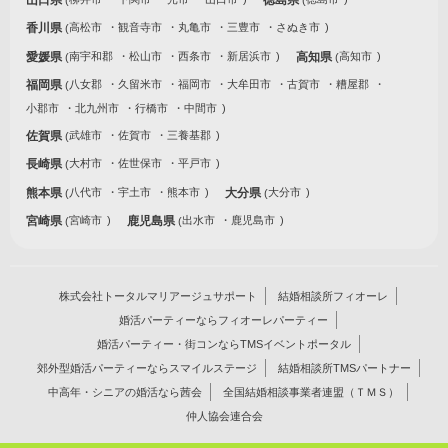
香川県
高松市
観音寺市
丸亀市
三豊市
さぬき市
愛媛県
南宇和郡
松山市
西条市
新居浜市
高知県
高知市
福岡県
八女郡
久留米市
福岡市
大牟田市
古賀市
糟屋郡
小郡市
北九州市
行橋市
中間市
佐賀県
武雄市
佐賀市
三養基郡
長崎県
大村市
佐世保市
平戸市
熊本県
八代市
宇土市
熊本市
大分県
大分市
宮崎県
宮崎市
鹿児島県
出水市
鹿児島市
株式会社トータルマリアージュサポート
結婚相談所フィオーレ
婚活パーティーならフィオーレパーティー
婚活パーティー・街コンならTMSイベントポータル
郊外型婚活パーティーならスマイルステージ
結婚相談所TMSパートナー
中高年・シニアの婚活なら茜会
全国結婚相談事業者連盟（ＴＭＳ）
仲人協会連合会