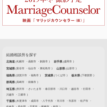
結婚相談所を探す
北海道
札幌市
函館市
釧路市
岩手県
盛岡市
宮城県
富谷市
仙台市
東松島市
山形県
山形市
福島県
須賀川市
福島市
茨城県
つくば市
栃木県
下都賀郡
群馬県
高崎市
前橋市
埼玉県
所沢市
さいたま市
春日部市
川口市
越谷市
行田市
川越市
三郷市
千葉県
木更津市
成田市
八千代市
市川市
市原市
松戸市
佐倉市
長生郡
千葉市
船橋市
柏市