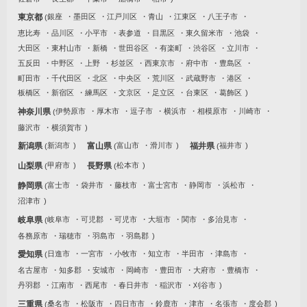
東京都
銀座
墨田区
江戸川区
青山
江東区
八王子市
恵比寿
品川区
小平市
表参道
目黒区
東久留米市
池袋
大田区
東村山市
新橋
世田谷区
有楽町
渋谷区
立川市
五反田
中野区
上野
杉並区
西東京市
府中市
豊島区
町田市
千代田区
北区
中央区
荒川区
武蔵野市
港区
板橋区
新宿区
練馬区
文京区
足立区
台東区
葛飾区
神奈川県
伊勢原市
厚木市
逗子市
横浜市
相模原市
川崎市
藤沢市
横須賀市
新潟県
新潟市
富山県
富山市
滑川市
福井県
福井市
山梨県
甲府市
長野県
松本市
静岡県
富士市
袋井市
藤枝市
富士宮市
静岡市
浜松市
沼津市
岐阜県
岐阜市
可児郡
可児市
大垣市
関市
多治見市
各務原市
瑞穂市
羽島市
羽島郡
愛知県
日進市
一宮市
小牧市
知立市
半田市
津島市
名古屋市
知多郡
安城市
岡崎市
豊田市
大府市
豊橋市
丹羽郡
江南市
西尾市
春日井市
稲沢市
刈谷市
三重県
桑名市
松阪市
四日市市
鈴鹿市
津市
名張市
度会郡