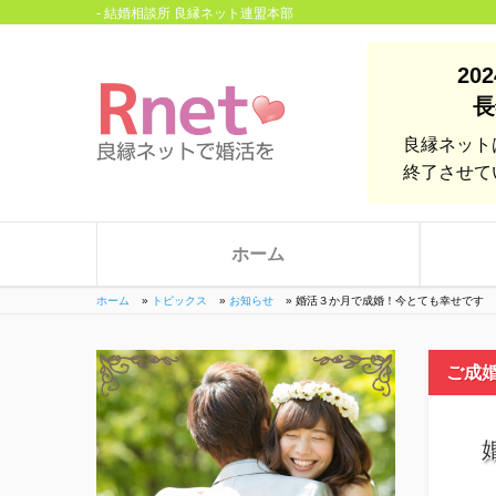
- 結婚相談所 良縁ネット連盟本部
20
長
良縁ネット
終了させて
ホーム
ホーム
»
トピックス
»
お知らせ
»
婚活３か月で成婚！今とても幸せです
ご成