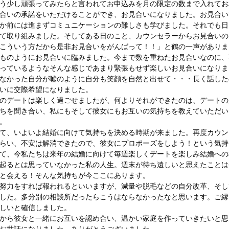
う少し頑張ってみたらと言われてお申込みを月の限定の数まで入れてお
合いの承諾をいただけることができ、お見合いになりました。お見合い
か前には進まずコミュニケーションの難しさも学びました。それでも日
て取り組みました。そしてある日のこと、カウンセラーからお見合いの
こういう方だから是非お見合いをがんばって！！」と鶴の一声がありま
ものようにお見合いに臨みました。今まで数を重ねたお見合いなのに、
っているようなそんな感じであまり緊張もせず楽しいお見合いになりま
なかった自分が嘘のように自分も笑顔を自然と出せて・・・長く話した
いに交際希望になりました。
のデートは楽しく過ごせましたが、何よりそれができたのは、デートの
ちを聞き合い、私にもそして彼女にもお互いの気持ちを教えていただい
。
て、いよいよ結婚に向けて気持ちを決める時期が来ました。再度カウン
らい、不安は解消できたので、彼女にプロポーズをしよう！という気持
て、今私たちは来年の結婚に向けて毎週楽しくデートを楽しみ結婚への
起るとは思っていなかった私の人生。週末が待ち遠しいと思えたことは
と会える！そんな気持ちが今ここにあります。
努力をすれば報われるといいますが、減量や脱毛などの自分改革、そし
した。多分別の相談所だったらこうはならなかったなと思います。ご縁
しいと確信しました。
から彼女と一緒にお互いを認め合い、温かい家庭を作っていきたいと思