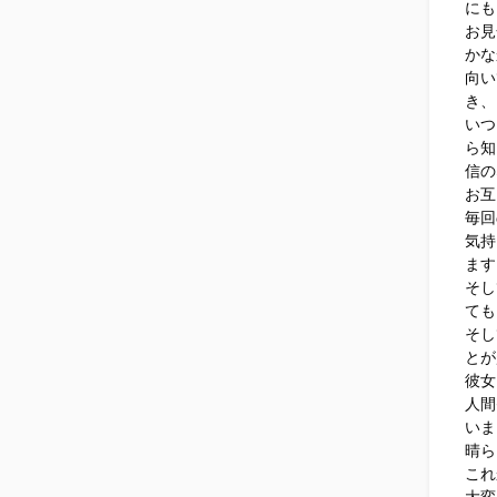
にも
お見
かな
向い
き、
いつ
ら知
信の
お互
毎回
気持
ます
そし
ても
そし
とが
彼女
人間
いま
晴ら
これ