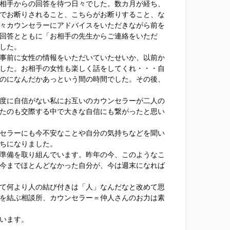
相手からの回答を待つ日々でした。数カ月が経ち、
でお断りされること、こちらがお断りすること、な
々カウンセラーにアドバイスをいただきながら前を
回答とともに「お相手の先生からご連絡をいただ
した。
事前に女性の情報をいただいていたせいか、以前か
した。お相手の女性も楽しく話をしてくれ・・・自
のになんだかあっという間の時間でした。その後、
度に自信がない私にお互いのカウンセラーが二人の
たのも交際する中で大きな自信にも繋がったと思い
セラーにも今不安なことや自分の気持ちなどを聞い
ちになりました。
準備を取り組んでいます。昨年の今、このようなこ
今までほとんどなかった自分が、今は週末になれば
て何より人の結び付きは「人」なんだなと改めて思
を結ぶ相談所、カウンセラー＝仲人さんのお力は素
います。