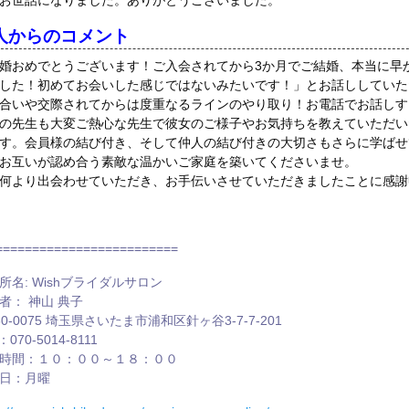
お世話になりました。ありがとうございました。
人からのコメント
婚おめでとうございます！ご入会されてから3か月でご結婚、本当に早
した！初めてお会いした感じではないみたいです！」とお話ししていた
合いや交際されてからは度重なるラインのやり取り！お電話でお話しす
の先生も大変ご熱心な先生で彼女のご様子やお気持ちを教えていただい
す。会員様の結び付き、そして仲人の結び付きの大切さもさらに学ばせ
お互いが認め合う素敵な温かいご家庭を築いてくださいませ。
何より出会わせていただき、お手伝いさせていただきましたことに感謝
=========================
所名: Wishブライダルサロン
者： 神山 典子
30-0075 埼玉県さいたま市浦和区針ヶ谷3-7-7-201
：070-5014-8111
時間：１０：００～１８：００
日：月曜