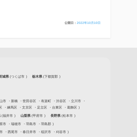
公開日：
2022年10月10日
株式会社yoien
茨城県
つくば市
栃木県
下都賀郡
山市
新橋
世田谷区
有楽町
渋谷区
立川市
区
練馬区
文京区
足立区
台東区
葛飾区
県
福井市
山梨県
甲府市
長野県
松本市
原市
瑞穂市
羽島市
羽島郡
市
西尾市
春日井市
稲沢市
刈谷市