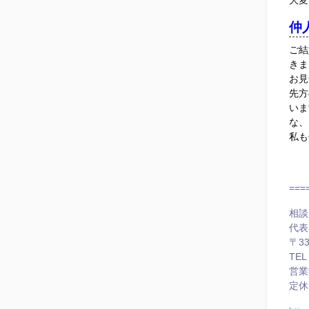
大変
仲
ご結
きま
お見
先方
いま
な、
私も
===
相談
代表
〒3
TEL
営業
定休