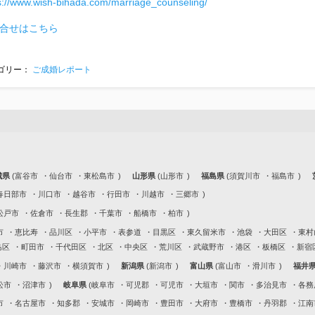
s://www.wish-bihada.com/marriage_counseling/
合せはこちら
ゴリー：
ご成婚レポート
城県
富谷市
仙台市
東松島市
山形県
山形市
福島県
須賀川市
福島市
春日部市
川口市
越谷市
行田市
川越市
三郷市
松戸市
佐倉市
長生郡
千葉市
船橋市
柏市
市
恵比寿
品川区
小平市
表参道
目黒区
東久留米市
池袋
大田区
東村
島区
町田市
千代田区
北区
中央区
荒川区
武蔵野市
港区
板橋区
新宿
川崎市
藤沢市
横須賀市
新潟県
新潟市
富山県
富山市
滑川市
福井
松市
沼津市
岐阜県
岐阜市
可児郡
可児市
大垣市
関市
多治見市
各務
市
名古屋市
知多郡
安城市
岡崎市
豊田市
大府市
豊橋市
丹羽郡
江南