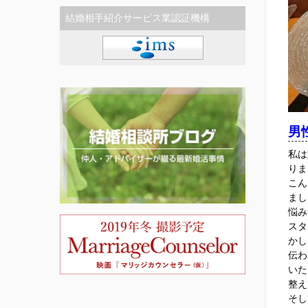
結婚相手紹介サービス業認証機構
男
私は
りま
こん
まし
悩み
スタ
かし
伝わ
いた
整え
そし